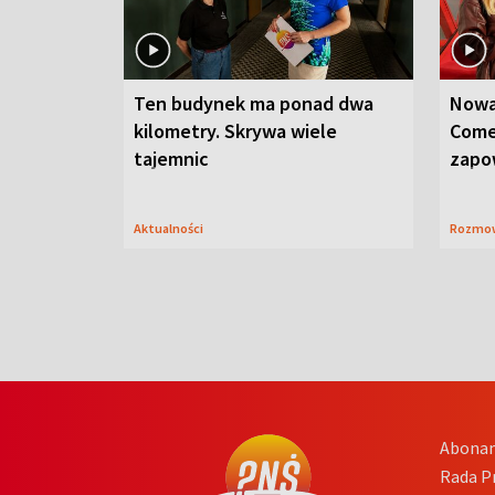
Ten budynek ma ponad dwa
Nowa
kilometry. Skrywa wiele
Come
tajemnic
zapo
Aktualności
Rozmo
Abona
Rada 