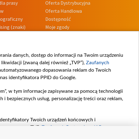
la prasy
Oferta Dystrybucyjna
ów
Oferta Handlowa
tograficzny
Dostępność
sing (znaki)
Moje zgody
Prywatności
Procedura zgłoszeń
wewnętrznych
przeciwdziałania
m i korupcji
ierania danych, dostęp do informacji na Twoim urządzeniu
likwidacji (zwaną dalej również „TVP”),
Zaufanych
zautomatyzowanego dopasowania reklam do Twoich
 nas identyfikatora PPID do Google.
em”, w tym informacje zapisywane za pomocą technologii
 bezpiecznych usług, personalizację treści oraz reklam,
, identyfikatory Twoich urządzeń końcowych i
twarzane przez TVP,
Zaufanych Partnerów z IAB
oraz
zeniu lub dostęp do nich, wyboru podstawowych reklam,