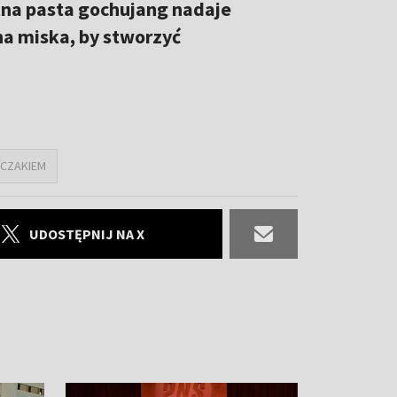
ntna pasta gochujang nadaje
na miska, by stworzyć
RCZAKIEM
UDOSTĘPNIJ NA X