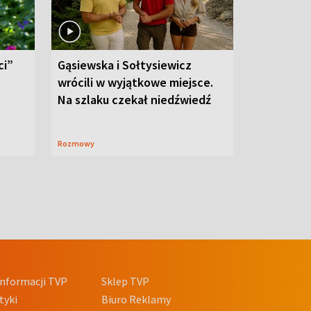
ci”
Gąsiewska i Sołtysiewicz
wrócili w wyjątkowe miejsce.
Na szlaku czekał niedźwiedź
Rozmowy
nformacji TVP
Sklep TVP
tyki
Biuro Reklamy