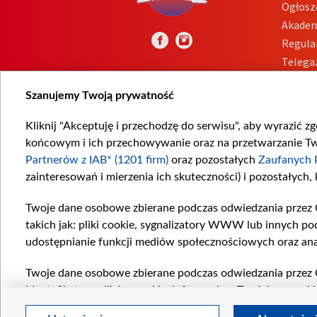
Ogłosz
Akadem
Regula
Telega
Inform
Szanujemy Twoją prywatność
Kliknij "Akceptuję i przechodzę do serwisu", aby wyrazić z
końcowym i ich przechowywanie oraz na przetwarzanie Twoi
Partnerów z IAB* (1201 firm)
oraz pozostałych
Zaufanych 
zainteresowań i mierzenia ich skuteczności) i pozostałych,
Twoje dane osobowe zbierane podczas odwiedzania przez 
takich jak: pliki cookie, sygnalizatory WWW lub innych po
udostępnianie funkcji mediów społecznościowych oraz ana
Twoje dane osobowe zbierane podczas odwiedzania przez 
identyfikatory plików cookie, informacje o Twoich wyszuk
pozostałych
Zaufanych Partnerów TVP
dla realizacji nas