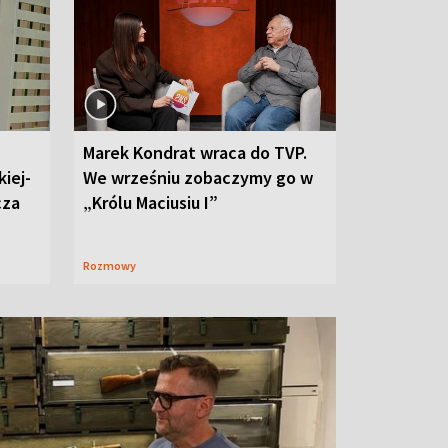
Marek Kondrat wraca do TVP.
iej-
We wrześniu zobaczymy go w
cza
„Królu Maciusiu I”
Rozmowy