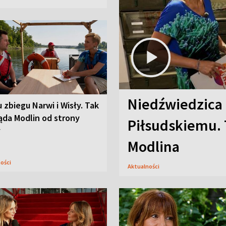
Niedźwiedzica
u zbiegu Narwi i Wisły. Tak
ąda Modlin od strony
Piłsudskiemu. 
y
Modlina
ności
Aktualności