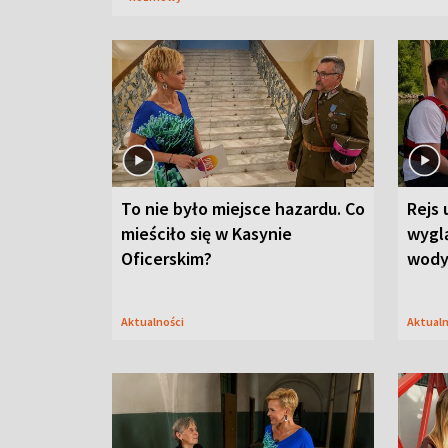
To nie było miejsce hazardu. Co
Rejs 
mieściło się w Kasynie
wygl
Oficerskim?
wod
Aktualności
Aktual