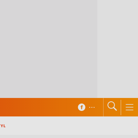
...
TYL