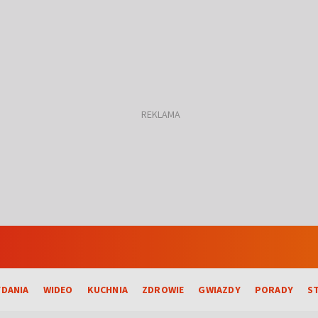
DANIA
WIDEO
KUCHNIA
ZDROWIE
GWIAZDY
PORADY
S