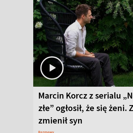
Marcin Korcz z serialu „N
złe” ogłosił, że się żeni. 
zmienił syn
Rozmowy