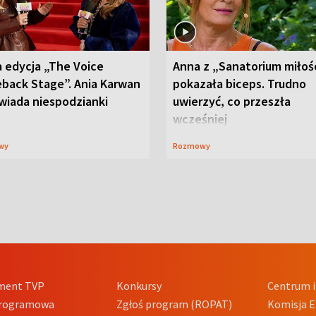
 edycja „The Voice
Anna z „Sanatorium miłoś
back Stage”. Ania Karwan
pokazała biceps. Trudno
wiada niespodzianki
uwierzyć, co przeszła
wcześniej
wy
Rozmowy
ment TVP
Konkursy
Centrum i
Programowa
Zgłoś program (ROPAT)
Komisja E