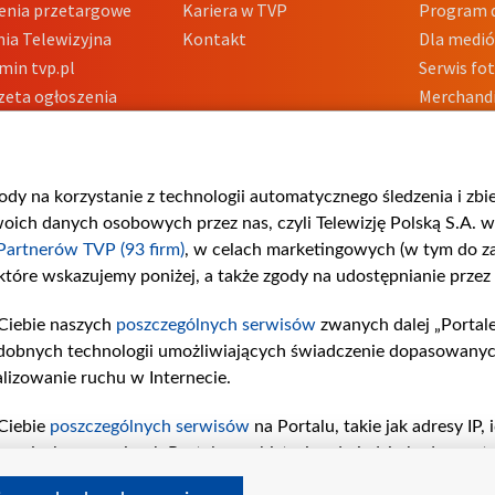
enia przetargowe
Kariera w TVP
Program d
ia Telewizyjna
Kontakt
Dla medi
min tvp.pl
Serwis fo
zeta ogłoszenia
Merchandi
acje o nadawcy
Polityka 
Polityka 
nadużycio
gody na korzystanie z technologii automatycznego śledzenia i zb
ch danych osobowych przez nas, czyli Telewizję Polską S.A. w 
Partnerów TVP (93 firm)
, w celach marketingowych (w tym do 
 które wskazujemy poniżej, a także zgody na udostępnianie przez
Ciebie naszych
poszczególnych serwisów
zwanych dalej „Portal
dobnych technologii umożliwiających świadczenie dopasowanych i
lizowanie ruchu w Internecie.
Ciebie
poszczególnych serwisów
na Portalu, takie jak adresy IP
iwaniach w serwisach Portalu czy historia odwiedzin będą prze
tępujących celów i funkcji: przechowywania informacji na urząd