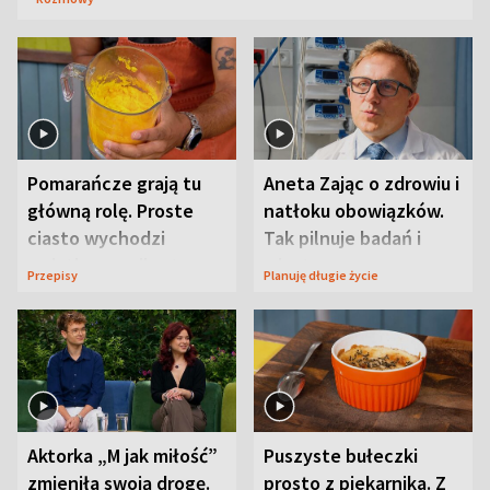
Pomarańcze grają tu
Aneta Zając o zdrowiu i
główną rolę. Proste
natłoku obowiązków.
ciasto wychodzi
Tak pilnuje badań i
wyjątkowo wilgotne
wizyt
Przepisy
Planuję długie życie
Aktorka „M jak miłość”
Puszyste bułeczki
zmieniła swoją drogę.
prosto z piekarnika. Z