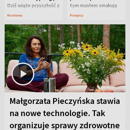
Dziś wiąże przyszłość z
tym masłem smakują
neurobiologią
jeszcze lepiej
Rozmowy
Przepisy
Małgorzata Pieczyńska stawia
na nowe technologie. Tak
organizuje sprawy zdrowotne