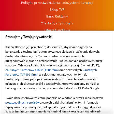
Polityka przeciwdziałania nadużyciom i korupcji
Sklep TVP
Biuro Reklamy
Oferta Dystrybucyjna
Oferta Handlowa
Dostępność
Szanujemy Twoją prywatność
Moje zgody
Kliknij "Akceptuję i przechodzę do serwisu", aby wyrazić zgody na
Procedura zgłoszeń wewnętrznych
korzystanie z technologii automatycznego śledzenia i zbierania danych,
dostęp do informacji na Twoim urządzeniu końcowym i ich
przechowywanie oraz na przetwarzanie Twoich danych osobowych przez
nas, czyli Telewizję Polską S.A. w likwidacji (zwaną dalej również „TVP”),
Zaufanych Partnerów z IAB* (1201 firm)
oraz pozostałych
Zaufanych
Partnerów TVP (93 firm)
, w celach marketingowych (w tym do
zautomatyzowanego dopasowania reklam do Twoich zainteresowań i
mierzenia ich skuteczności) i pozostałych, które wskazujemy poniżej, a
także zgody na udostępnianie przez nas identyfikatora PPID do Google.
Twoje dane osobowe zbierane podczas odwiedzania przez Ciebie naszych
poszczególnych serwisów
zwanych dalej „Portalem”, w tym informacje
zapisywane za pomocą technologii takich jak: pliki cookie, sygnalizatory
WWW lub innych podobnych technologii umożliwiających świadczenie