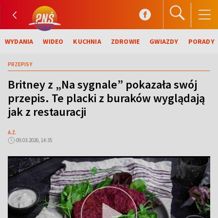
WYDANIA
WIDEO
KUCHNIA
ZDROWIE
GWIAZDY
PORADY
PRZEPISY
Britney z „Na sygnale” pokazała swój
przepis. Te placki z buraków wyglądają
jak z restauracji
A.Ż.
09.03.2026, 14:35