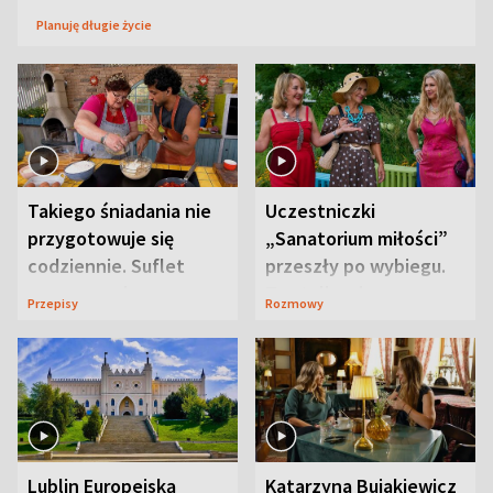
Planuję długie życie
Takiego śniadania nie
Uczestniczki
przygotowuje się
„Sanatorium miłości”
codziennie. Suflet
przeszły po wybiegu.
serowy zachwyca
Te stylizacje
Przepisy
Rozmowy
smakiem
przyciągały wzrok
Lublin Europejską
Katarzyna Bujakiewicz