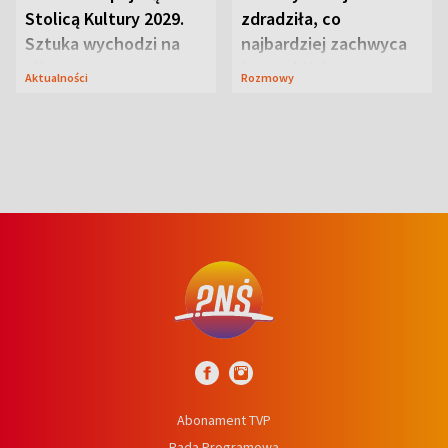
Stolicą Kultury 2029.
zdradziła, co
Sztuka wychodzi na
najbardziej zachwyca
ulice
ją w Lublinie
Aktualności
Rozmowy
Abonament TVP
Rada Programowa