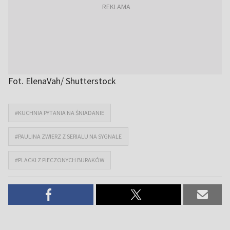
Fot. ElenaVah/ Shutterstock
#KUCHNIA PYTANIA NA ŚNIADANIE
#PAULINA ZWIERZ Z SERIALU NA SYGNALE
#PLACKI Z PIECZONYCH BURAKÓW