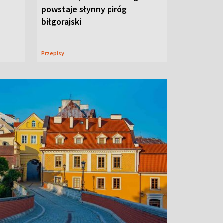
powstaje słynny piróg
biłgorajski
Przepisy