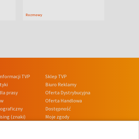
Rozmowy
nformacji TVP
Sklep TVP
tyki
Biuro Reklamy
la prasy
Oferta Dystrybucyjna
ów
Oferta Handlowa
tograficzny
Dostępność
sing (znaki)
Moje zgody
Prywatności
Procedura zgłoszeń
wewnętrznych
przeciwdziałania