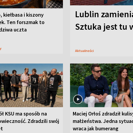
Lublin zamienia
, kiełbasa i kiszony
ek. Ten forszmak to
Sztuka jest tu
dziwa uczta
sy
Aktualności
ół KSU ma sposób na
Maciej Orłoś zdradził kulis
wieczność. Zdradzili swój
małżeństwa. Jedna sytua
et
wraca jak bumerang