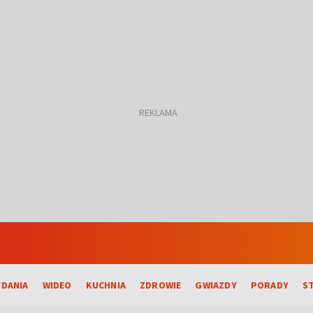
DANIA
WIDEO
KUCHNIA
ZDROWIE
GWIAZDY
PORADY
S