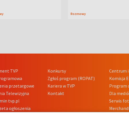
wy
Rozmowy
ment TVP
Konkursy
Centrum i
Programowa
Zgłoś program (ROPAT)
Komisja E
enia przetargowe
Kariera w TVP
Program d
ia Telewizyjna
Kontakt
Dla medi
min tvp.pl
Serwis fo
zeta ogłoszenia
Merchandi
acje o nadawcy
Polityka 
Polityka 