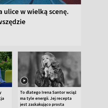
 ulice w wielką scenę.
 wszędzie
y
To dlatego Irena Santor wciąż
cja
ma tyle energii. Jej recepta
jest zaskakująco prosta