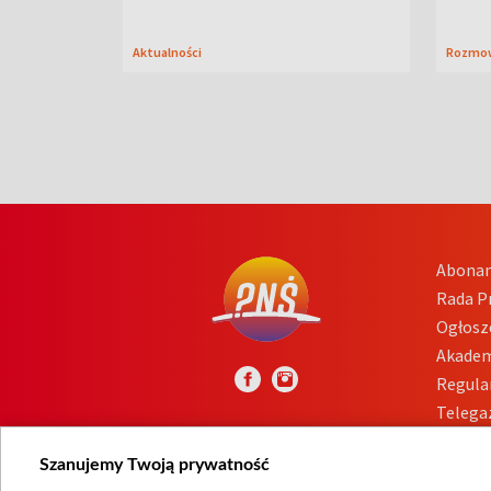
Aktualności
Rozmo
Abona
Rada 
Ogłosz
Akadem
Regula
Telega
Inform
Szanujemy Twoją prywatność