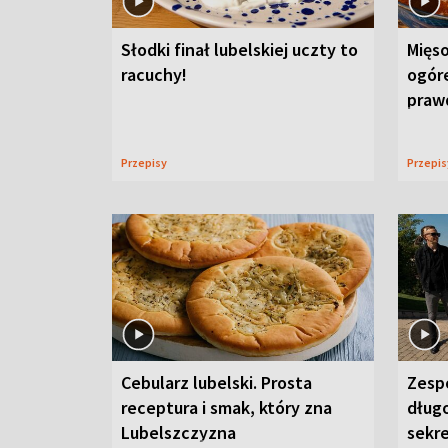
Słodki finał lubelskiej uczty to
Mięso
racuchy!
ogór
praw
Przepisy
Przepi
Cebularz lubelski. Prosta
Zesp
receptura i smak, który zna
długo
Lubelszczyzna
sekr