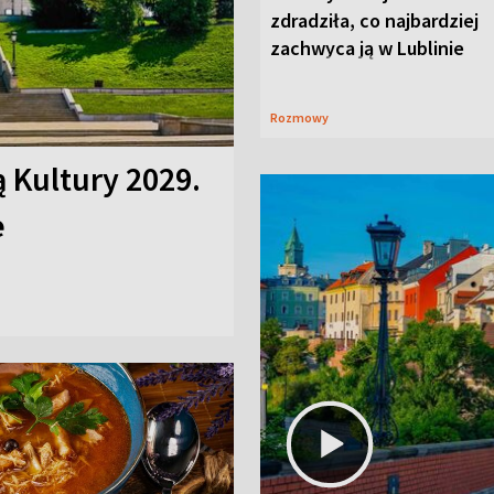
zdradziła, co najbardziej
zachwyca ją w Lublinie
Rozmowy
ą Kultury 2029.
e