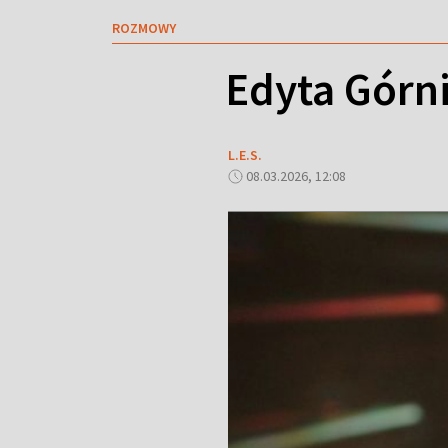
ROZMOWY
Edyta Górni
L.E.S.
08.03.2026, 12:08