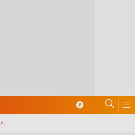
...
TYL