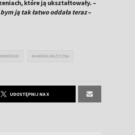
eniach, które ją ukształtowały. –
 bym ją tak łatwo oddała teraz
–
UMENTALNY
#KARIERA MUZYCZNA
UDOSTĘPNIJ NA X