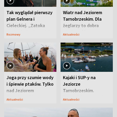
Tak wyglądał pierwszy
Wiatr nad Jeziorem
plan Gelnera i
Tarnobrzeskim. Dla
Cieleckiej. „Zatoka
żeglarzy to dobra
szpiegów” od razu ich
wiadomość
Rozmowy
Aktualności
zaskoczyła
Joga przy szumie wody
Kajaki i SUP-y na
i śpiewie ptaków. Tylko
Jeziorze
nad Jeziorem
Tarnobrzeskim.
Tarnobrzeskim
Przyrodnicy zwracają
Aktualności
Aktualności
uwagę na coś jeszcze