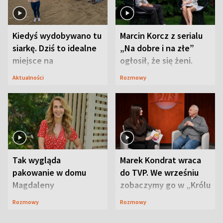
Kiedyś wydobywano tu
Marcin Korcz z serialu
siarkę. Dziś to idealne
„Na dobre i na złe”
miejsce na
ogłosił, że się żeni.
wypoczynek
Zdradził, co zmienił
Aktualności
Rozmowy
syn
Tak wygląda
Marek Kondrat wraca
pakowanie w domu
do TVP. We wrześniu
Magdaleny
zobaczymy go w „Królu
Waligórskiej-Lisieckiej.
Maciusiu I”
Rozmowy
Rozmowy
Mąż nie odpuszcza