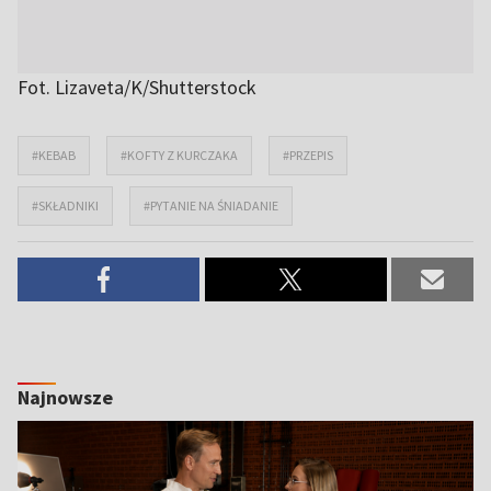
Fot. Lizaveta/K/Shutterstock
#KEBAB
#KOFTY Z KURCZAKA
#PRZEPIS
#SKŁADNIKI
#PYTANIE NA ŚNIADANIE
Najnowsze