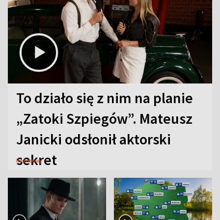
To działo się z nim na planie
„Zatoki Szpiegów”. Mateusz
Janicki odsłonił aktorski
sekret
Rozmowy