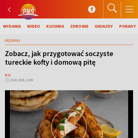
WYDANIA
WIDEO
KUCHNIA
ZDROWIE
GWIAZDY
PORADY
PRZEPISY
Zobacz, jak przygotować soczyste
tureckie kofty i domową pitę
M.B.
25.01.2026, 12:09