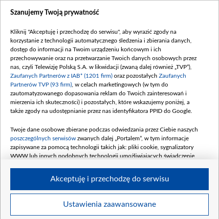
Dostępność
Szanujemy Twoją prywatność
Moje zgody
Kliknij "Akceptuję i przechodzę do serwisu", aby wyrazić zgody na
Procedura zgłoszeń wewnętrznych
korzystanie z technologii automatycznego śledzenia i zbierania danych,
dostęp do informacji na Twoim urządzeniu końcowym i ich
przechowywanie oraz na przetwarzanie Twoich danych osobowych przez
nas, czyli Telewizję Polską S.A. w likwidacji (zwaną dalej również „TVP”),
Zaufanych Partnerów z IAB* (1201 firm)
oraz pozostałych
Zaufanych
Partnerów TVP (93 firm)
, w celach marketingowych (w tym do
zautomatyzowanego dopasowania reklam do Twoich zainteresowań i
mierzenia ich skuteczności) i pozostałych, które wskazujemy poniżej, a
także zgody na udostępnianie przez nas identyfikatora PPID do Google.
Twoje dane osobowe zbierane podczas odwiedzania przez Ciebie naszych
poszczególnych serwisów
zwanych dalej „Portalem”, w tym informacje
zapisywane za pomocą technologii takich jak: pliki cookie, sygnalizatory
WWW lub innych podobnych technologii umożliwiających świadczenie
dopasowanych i bezpiecznych usług, personalizację treści oraz reklam,
udostępnianie funkcji mediów społecznościowych oraz analizowanie ruchu
Akceptuję i przechodzę do serwisu
w Internecie.
Twoje dane osobowe zbierane podczas odwiedzania przez Ciebie
Ustawienia zaawansowane
poszczególnych serwisów
na Portalu, takie jak adresy IP, identyfikatory
© 2026 Telewizja Polska S. A. w likwidacji
Twoich urządzeń końcowych i identyfikatory plików cookie, informacje o