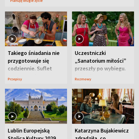
Planuję długie życie
Takiego śniadania nie
Uczestniczki
przygotowuje się
„Sanatorium miłości”
codziennie. Suflet
przeszły po wybiegu.
serowy zachwyca
Te stylizacje
Przepisy
Rozmowy
smakiem
przyciągały wzrok
Lublin Europejską
Katarzyna Bujakiewicz
Stolicą Kultury 2029.
zdradziła, co