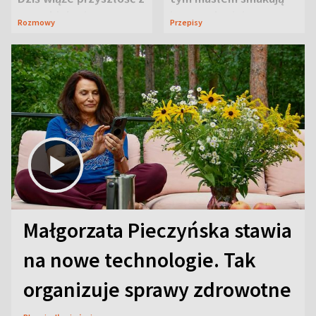
neurobiologią
jeszcze lepiej
Rozmowy
Przepisy
Małgorzata Pieczyńska stawia
na nowe technologie. Tak
organizuje sprawy zdrowotne