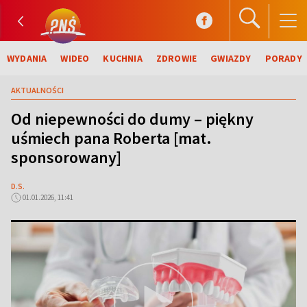
WYDANIA
WIDEO
KUCHNIA
ZDROWIE
GWIAZDY
PORADY
AKTUALNOŚCI
Od niepewności do dumy – piękny
uśmiech pana Roberta [mat.
sponsorowany]
D.S.
01.01.2026, 11:41