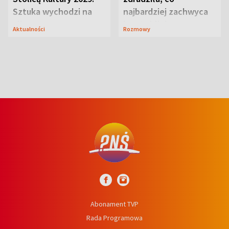
Sztuka wychodzi na
najbardziej zachwyca
ulice
ją w Lublinie
Aktualności
Rozmowy
Abonament TVP
Rada Programowa