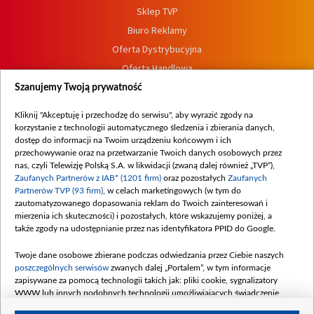
Sklep TVP
Biuro Reklamy
Oferta Dystrybucyjna
Oferta Handlowa
Dostępność
Szanujemy Twoją prywatność
Moje zgody
Kliknij "Akceptuję i przechodzę do serwisu", aby wyrazić zgody na
Procedura zgłoszeń wewnętrznych
korzystanie z technologii automatycznego śledzenia i zbierania danych,
dostęp do informacji na Twoim urządzeniu końcowym i ich
przechowywanie oraz na przetwarzanie Twoich danych osobowych przez
nas, czyli Telewizję Polską S.A. w likwidacji (zwaną dalej również „TVP”),
Zaufanych Partnerów z IAB* (1201 firm)
oraz pozostałych
Zaufanych
Partnerów TVP (93 firm)
, w celach marketingowych (w tym do
zautomatyzowanego dopasowania reklam do Twoich zainteresowań i
mierzenia ich skuteczności) i pozostałych, które wskazujemy poniżej, a
także zgody na udostępnianie przez nas identyfikatora PPID do Google.
Twoje dane osobowe zbierane podczas odwiedzania przez Ciebie naszych
poszczególnych serwisów
zwanych dalej „Portalem”, w tym informacje
zapisywane za pomocą technologii takich jak: pliki cookie, sygnalizatory
WWW lub innych podobnych technologii umożliwiających świadczenie
dopasowanych i bezpiecznych usług, personalizację treści oraz reklam,