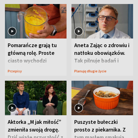
Pomarańcze grają tu
Aneta Zając o zdrowiu i
główną rolę. Proste
natłoku obowiązków.
ciasto wychodzi
Tak pilnuje badań i
wyjątkowo wilgotne
wizyt
Przepisy
Planuję długie życie
Aktorka „M jak miłość”
Puszyste bułeczki
zmieniła swoją drogę.
prosto z piekarnika. Z
Dziś wiąże przyszłość z
tym masłem smakują