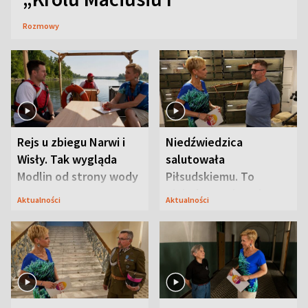
Rozmowy
Rejs u zbiegu Narwi i
Niedźwiedzica
Wisły. Tak wygląda
salutowała
Modlin od strony wody
Piłsudskiemu. To
niejedyna tajemnica
Aktualności
Aktualności
Modlina