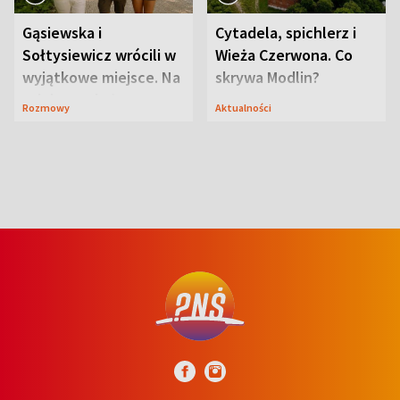
Gąsiewska i
Cytadela, spichlerz i
Sołtysiewicz wrócili w
Wieża Czerwona. Co
wyjątkowe miejsce. Na
skrywa Modlin?
szlaku czekał
Rozmowy
Aktualności
niedźwiedź