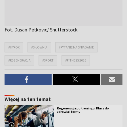
Fot. Dusan Petkovic/ Shutterstock
#HYROX
#SIŁOWNIA
#PYTANIE NA ŚNIADANIE
#REGENERACJA
#SPORT
#FITNESS 2026
Więcej na ten temat
Regeneracja po treningu. Klucz do
zdrowia i formy