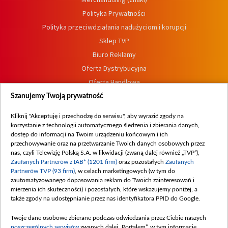
Polityka Prywatności
Polityka przeciwdziałania nadużyciom i korupcji
Sklep TVP
Biuro Reklamy
Oferta Dystrybucyjna
Oferta Handlowa
Dostępność
Szanujemy Twoją prywatność
Moje zgody
Kliknij "Akceptuję i przechodzę do serwisu", aby wyrazić zgody na
Procedura zgłoszeń wewnętrznych
korzystanie z technologii automatycznego śledzenia i zbierania danych,
dostęp do informacji na Twoim urządzeniu końcowym i ich
przechowywanie oraz na przetwarzanie Twoich danych osobowych przez
nas, czyli Telewizję Polską S.A. w likwidacji (zwaną dalej również „TVP”),
Zaufanych Partnerów z IAB* (1201 firm)
oraz pozostałych
Zaufanych
Partnerów TVP (93 firm)
, w celach marketingowych (w tym do
zautomatyzowanego dopasowania reklam do Twoich zainteresowań i
mierzenia ich skuteczności) i pozostałych, które wskazujemy poniżej, a
także zgody na udostępnianie przez nas identyfikatora PPID do Google.
Twoje dane osobowe zbierane podczas odwiedzania przez Ciebie naszych
poszczególnych serwisów
zwanych dalej „Portalem”, w tym informacje