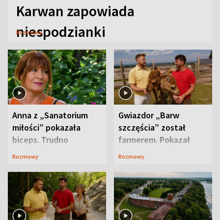
Karwan zapowiada
niespodzianki
Rozmowy
Anna z „Sanatorium
Gwiazdor „Barw
miłości” pokazała
szczęścia” został
biceps. Trudno
farmerem. Pokazał
uwierzyć, co przeszła
swoje niezwykłe
Rozmowy
Rozmowy
wcześniej
ranczo