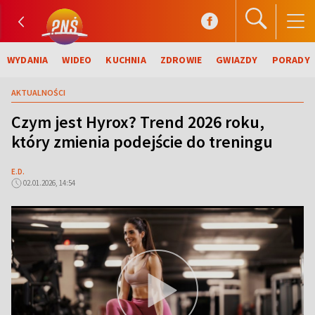
WYDANIA
WIDEO
KUCHNIA
ZDROWIE
GWIAZDY
PORADY
AKTUALNOŚCI
Czym jest Hyrox? Trend 2026 roku,
który zmienia podejście do treningu
E.D.
02.01.2026, 14:54