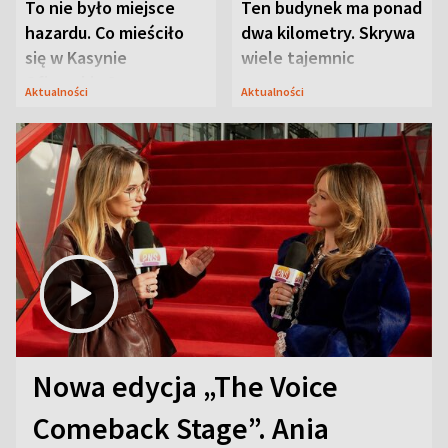
To nie było miejsce
Ten budynek ma ponad
hazardu. Co mieściło
dwa kilometry. Skrywa
się w Kasynie
wiele tajemnic
Oficerskim?
Aktualności
Aktualności
Nowa edycja „The Voice
Comeback Stage”. Ania