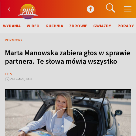
WYDANIA
WIDEO
KUCHNIA
ZDROWIE
GWIAZDY
PORADY
ROZMOWY
Marta Manowska zabiera głos w sprawie
partnera. Te słowa mówią wszystko
L.E.S.
21.12.2025, 10:51