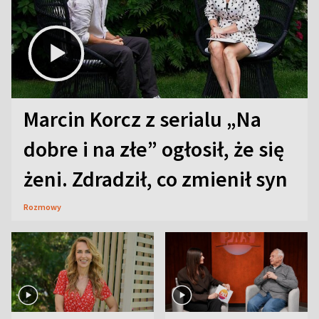
Marcin Korcz z serialu „Na
dobre i na złe” ogłosił, że się
żeni. Zdradził, co zmienił syn
Rozmowy