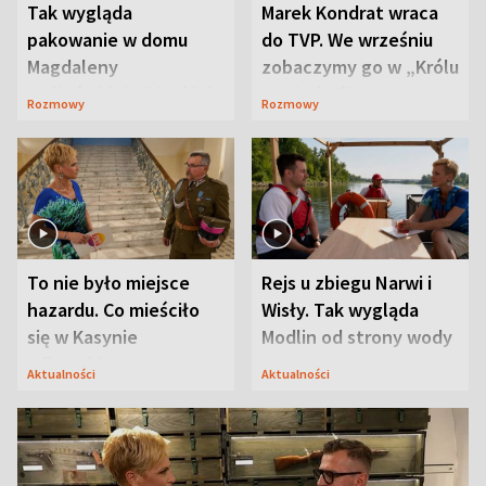
Tak wygląda
Marek Kondrat wraca
pakowanie w domu
do TVP. We wrześniu
Magdaleny
zobaczymy go w „Królu
Waligórskiej-Lisieckiej.
Maciusiu I”
Rozmowy
Rozmowy
Mąż nie odpuszcza
To nie było miejsce
Rejs u zbiegu Narwi i
hazardu. Co mieściło
Wisły. Tak wygląda
się w Kasynie
Modlin od strony wody
Oficerskim?
Aktualności
Aktualności