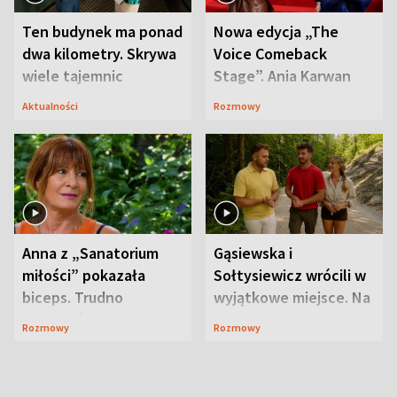
Ten budynek ma ponad
Nowa edycja „The
dwa kilometry. Skrywa
Voice Comeback
wiele tajemnic
Stage”. Ania Karwan
zapowiada
Aktualności
Rozmowy
niespodzianki
Anna z „Sanatorium
Gąsiewska i
miłości” pokazała
Sołtysiewicz wrócili w
biceps. Trudno
wyjątkowe miejsce. Na
uwierzyć, co przeszła
szlaku czekał
Rozmowy
Rozmowy
wcześniej
niedźwiedź