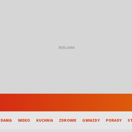
DANIA
WIDEO
KUCHNIA
ZDROWIE
GWIAZDY
PORADY
S