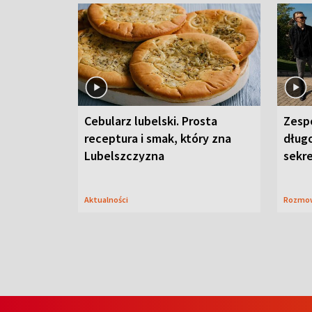
Cebularz lubelski. Prosta
Zesp
receptura i smak, który zna
długo
Lubelszczyzna
sekr
Aktualności
Rozmo