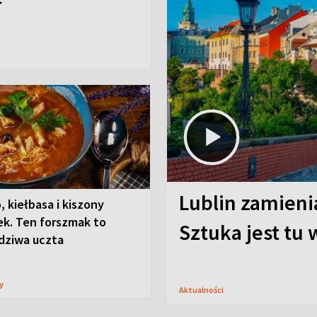
Lublin zamienia
, kiełbasa i kiszony
ek. Ten forszmak to
Sztuka jest tu
dziwa uczta
sy
Aktualności