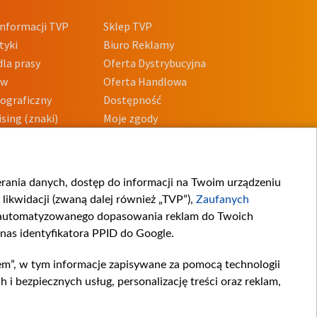
nformacji TVP
Sklep TVP
tyki
Biuro Reklamy
la prasy
Oferta Dystrybucyjna
ów
Oferta Handlowa
tograficzny
Dostępność
sing (znaki)
Moje zgody
Prywatności
Procedura zgłoszeń
wewnętrznych
przeciwdziałania
m i korupcji
ierania danych, dostęp do informacji na Twoim urządzeniu
likwidacji (zwaną dalej również „TVP”),
Zaufanych
zautomatyzowanego dopasowania reklam do Twoich
 nas identyfikatora PPID do Google.
em”, w tym informacje zapisywane za pomocą technologii
 bezpiecznych usług, personalizację treści oraz reklam,