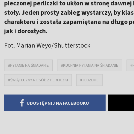
pieczonej perliczki to ukłon w stronę dawnej
stoły. Jeden prosty zabieg wystarczy, by kl
charakteru i została zapamiętana na długo p
jak i dorosłych.
Fot. Marian Weyo/Shutterstock
#PYTANIE NA ŚNIADANIE
#KUCHNIA PYTANIA NA ŚNIADANIE
#
#ŚWIĄTECZNY ROSÓŁ Z PERLICZKI
#JEDZENIE
UDOSTĘPNIJ NA FACEBOOKU