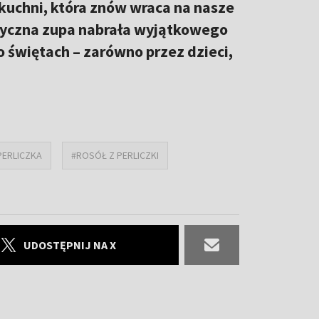
 kuchni, która znów wraca na nasze
asyczna zupa nabrała wyjątkowego
o świętach – zarówno przez dzieci,
PERLICZKA
#ROSÓŁ Z PERLICZKI
UDOSTĘPNIJ NA X