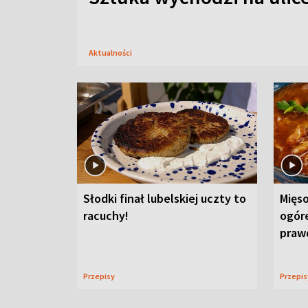
Aktualności
Słodki finał lubelskiej uczty to
Mięso
racuchy!
ogór
praw
Przepisy
Przepi