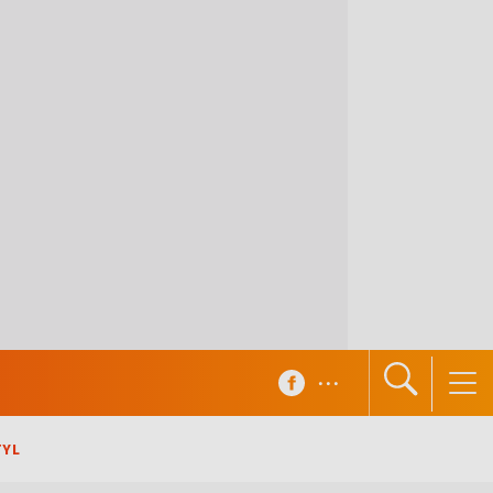
...
TYL