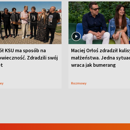
ół KSU ma sposób na
Maciej Orłoś zdradził kulis
wieczność. Zdradzili swój
małżeństwa. Jedna sytua
et
wraca jak bumerang
wy
Rozmowy