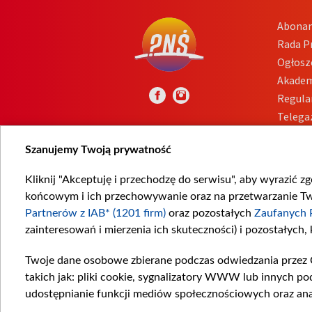
Abona
Rada 
Ogłosz
Akadem
Regula
Telega
Inform
Szanujemy Twoją prywatność
Kliknij "Akceptuję i przechodzę do serwisu", aby wyrazić z
końcowym i ich przechowywanie oraz na przetwarzanie Twoi
Partnerów z IAB* (1201 firm)
oraz pozostałych
Zaufanych 
zainteresowań i mierzenia ich skuteczności) i pozostałych,
Twoje dane osobowe zbierane podczas odwiedzania przez 
takich jak: pliki cookie, sygnalizatory WWW lub innych po
udostępnianie funkcji mediów społecznościowych oraz ana