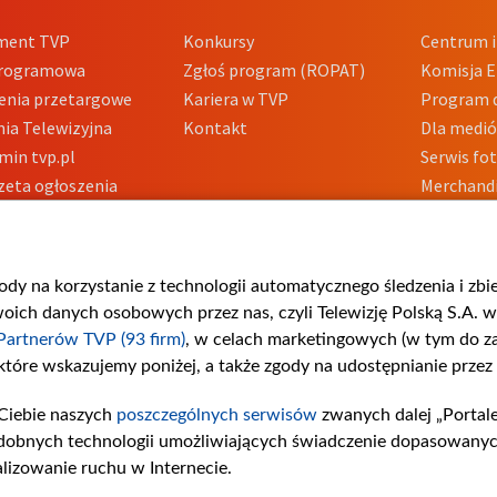
ment TVP
Konkursy
Centrum i
Programowa
Zgłoś program (ROPAT)
Komisja E
enia przetargowe
Kariera w TVP
Program d
ia Telewizyjna
Kontakt
Dla medi
min tvp.pl
Serwis fo
zeta ogłoszenia
Merchandi
acje o nadawcy
Polityka 
Polityka 
nadużycio
gody na korzystanie z technologii automatycznego śledzenia i zb
ch danych osobowych przez nas, czyli Telewizję Polską S.A. w 
Partnerów TVP (93 firm)
, w celach marketingowych (w tym do 
 które wskazujemy poniżej, a także zgody na udostępnianie przez
Ciebie naszych
poszczególnych serwisów
zwanych dalej „Portal
dobnych technologii umożliwiających świadczenie dopasowanych i
lizowanie ruchu w Internecie.