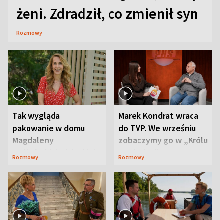
żeni. Zdradził, co zmienił syn
Rozmowy
Tak wygląda
Marek Kondrat wraca
pakowanie w domu
do TVP. We wrześniu
Magdaleny
zobaczymy go w „Królu
Waligórskiej-Lisieckiej.
Maciusiu I”
Rozmowy
Rozmowy
Mąż nie odpuszcza