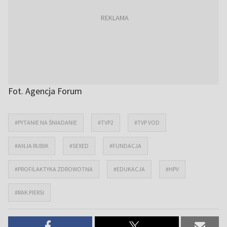
Fot. Agencja Forum
#PYTANIE NA ŚNIADANIE
#TVP2
#TVP VOD
#ANJA RUBIK
#SEXED
#FUNDACJA
#PROFILAKTYKA ZDROWOTNA
#EDUKACJA
#HPV
#RAK PIERSI