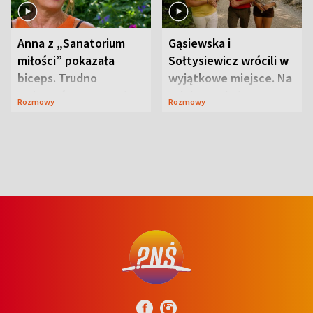
Anna z „Sanatorium
Gąsiewska i
miłości” pokazała
Sołtysiewicz wrócili w
biceps. Trudno
wyjątkowe miejsce. Na
uwierzyć, co przeszła
szlaku czekał
Rozmowy
Rozmowy
wcześniej
niedźwiedź