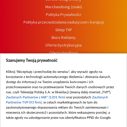
Merchandising (znaki)
Polityka Prywatności
Polityka przeciwdziałania nadużyciom i korupcji
Sklep TVP
Biuro Reklamy
Oferta Dystrybucyjna
Oferta Handlowa
Dostępność
Szanujemy Twoją prywatność
Moje zgody
Kliknij "Akceptuję i przechodzę do serwisu", aby wyrazić zgody na
Procedura zgłoszeń wewnętrznych
korzystanie z technologii automatycznego śledzenia i zbierania danych,
dostęp do informacji na Twoim urządzeniu końcowym i ich
przechowywanie oraz na przetwarzanie Twoich danych osobowych przez
nas, czyli Telewizję Polską S.A. w likwidacji (zwaną dalej również „TVP”),
Zaufanych Partnerów z IAB* (1201 firm)
oraz pozostałych
Zaufanych
Partnerów TVP (93 firm)
, w celach marketingowych (w tym do
zautomatyzowanego dopasowania reklam do Twoich zainteresowań i
mierzenia ich skuteczności) i pozostałych, które wskazujemy poniżej, a
także zgody na udostępnianie przez nas identyfikatora PPID do Google.