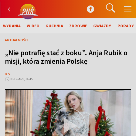
WYDANIA
WIDEO
KUCHNIA
ZDROWIE
GWIAZDY
PORADY
AKTUALNOŚCI
„Nie potrafię stać z boku”. Anja Rubik o
misji, która zmienia Polskę
D.S.
16.12.2025, 14:45