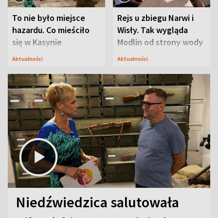
To nie było miejsce
Rejs u zbiegu Narwi i
hazardu. Co mieściło
Wisły. Tak wygląda
się w Kasynie
Modlin od strony wody
Oficerskim?
Aktualności
Aktualności
Niedźwiedzica salutowała