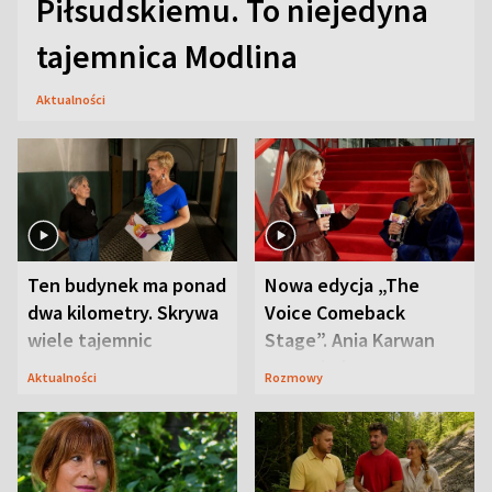
Piłsudskiemu. To niejedyna
tajemnica Modlina
Aktualności
Ten budynek ma ponad
Nowa edycja „The
dwa kilometry. Skrywa
Voice Comeback
wiele tajemnic
Stage”. Ania Karwan
zapowiada
Aktualności
Rozmowy
niespodzianki