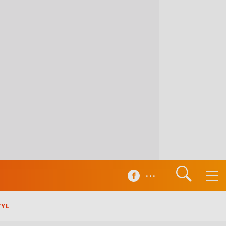
...
TYL