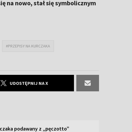
się na nowo, stał się symbolicznym
#PRZEPISY NA KURCZAKA
UDOSTĘPNIJ NA X
rczaka podawany z „pęczotto”