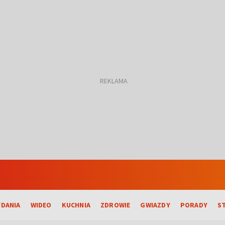
DANIA
WIDEO
KUCHNIA
ZDROWIE
GWIAZDY
PORADY
S