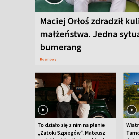
Maciej Orłoś zdradził kul
małżeństwa. Jedna sytua
bumerang
Rozmowy
To działo się z nim na planie
Wiat
„Zatoki Szpiegów”. Mateusz
Tarno