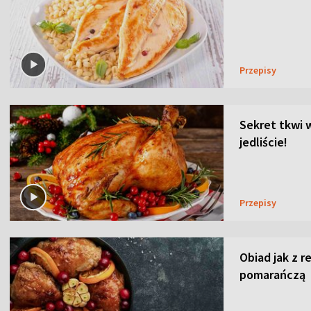
Przepisy
Sekret tkwi 
jedliście!
Przepisy
Obiad jak z r
pomarańczą