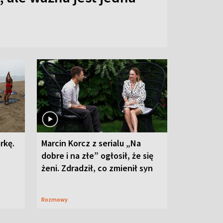
rkę.
Marcin Korcz z serialu „Na
dobre i na złe” ogłosił, że się
żeni. Zdradził, co zmienił syn
Rozmowy