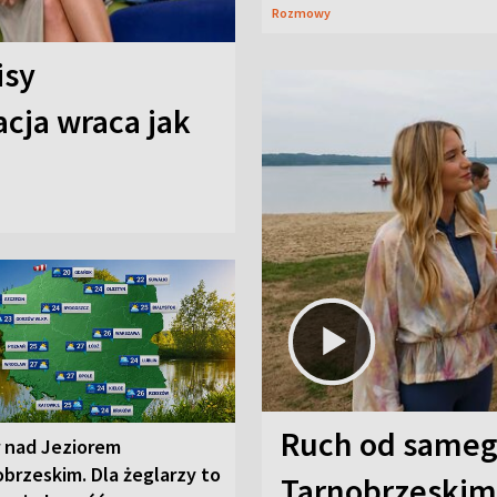
Rozmowy
isy
cja wraca jak
Ruch od sameg
r nad Jeziorem
brzeskim. Dla żeglarzy to
Tarnobrzeskim,