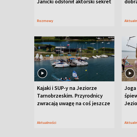
Janicki odsłonił aktorski sekret
dobr
Rozmowy
Aktual
Kajaki i SUP-y na Jeziorze
Joga 
Tarnobrzeskim. Przyrodnicy
śpiew
zwracają uwagę na coś jeszcze
Jezi
Aktualności
Aktual