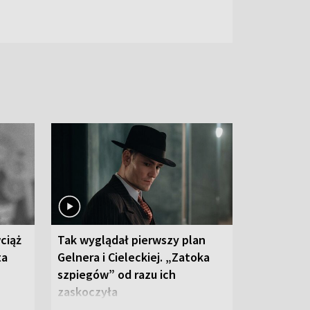
ciąż
Tak wyglądał pierwszy plan
ta
Gelnera i Cieleckiej. „Zatoka
szpiegów” od razu ich
zaskoczyła