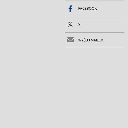
FACEBOOK
X
WYŚLIJ MAILEM