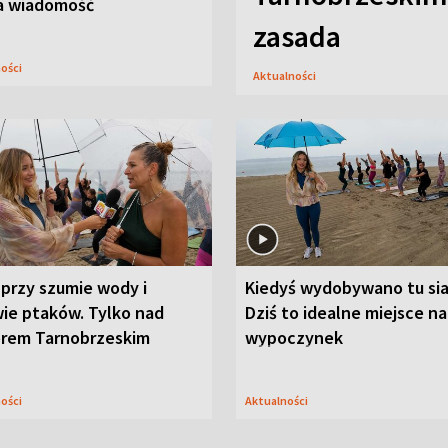
a wiadomość
zasada
ności
Aktualności
przy szumie wody i
Kiedyś wydobywano tu sia
ie ptaków. Tylko nad
Dziś to idealne miejsce na
orem Tarnobrzeskim
wypoczynek
ności
Aktualności