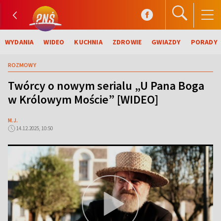
WYDANIA
WIDEO
KUCHNIA
ZDROWIE
GWIAZDY
PORADY
ROZMOWY
Twórcy o nowym serialu „U Pana Boga
w Królowym Moście” [WIDEO]
M.J.
14.12.2025, 10:50