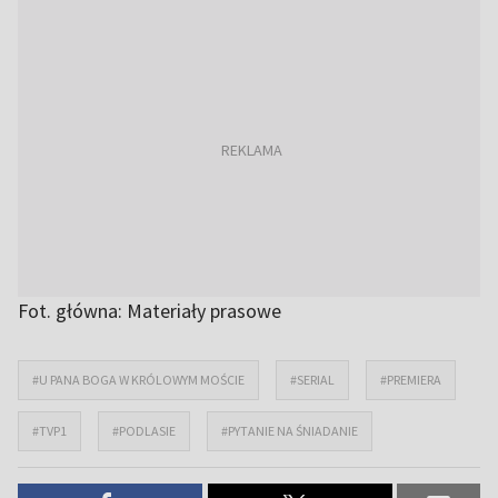
Fot. główna: Materiały prasowe
#U PANA BOGA W KRÓLOWYM MOŚCIE
#SERIAL
#PREMIERA
#TVP1
#PODLASIE
#PYTANIE NA ŚNIADANIE