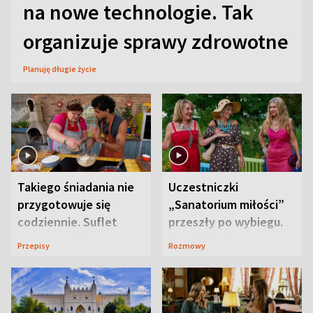
na nowe technologie. Tak
organizuje sprawy zdrowotne
Planuję długie życie
Takiego śniadania nie
Uczestniczki
przygotowuje się
„Sanatorium miłości”
codziennie. Suflet
przeszły po wybiegu.
serowy zachwyca
Te stylizacje
Przepisy
Rozmowy
smakiem
przyciągały wzrok