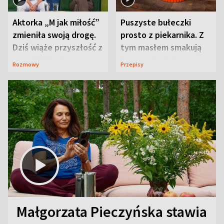
Aktorka „M jak miłość”
Puszyste bułeczki
zmieniła swoją drogę.
prosto z piekarnika. Z
Dziś wiąże przyszłość z
tym masłem smakują
neurobiologią
jeszcze lepiej
Rozmowy
Przepisy
Małgorzata Pieczyńska stawia