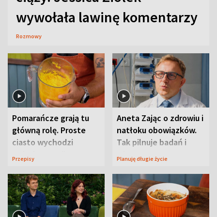
wywołała lawinę komentarzy
Rozmowy
Pomarańcze grają tu
Aneta Zając o zdrowiu i
główną rolę. Proste
natłoku obowiązków.
ciasto wychodzi
Tak pilnuje badań i
wyjątkowo wilgotne
wizyt
Przepisy
Planuję długie życie