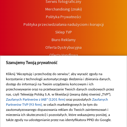
Serwis fotograficzny
Merchandising (znaki)
Polityka Prywatności
Polityka przeciwdziałania nadużyciom i korupcji
Sklep TVP
Biuro Reklamy
Oferta Dystrybucyjna
Oferta Handlowa
Dostępność
Szanujemy Twoją prywatność
Moje zgody
Kliknij "Akceptuję i przechodzę do serwisu", aby wyrazić zgody na
Procedura zgłoszeń wewnętrznych
korzystanie z technologii automatycznego śledzenia i zbierania danych,
dostęp do informacji na Twoim urządzeniu końcowym i ich
przechowywanie oraz na przetwarzanie Twoich danych osobowych przez
nas, czyli Telewizję Polską S.A. w likwidacji (zwaną dalej również „TVP”),
Zaufanych Partnerów z IAB* (1201 firm)
oraz pozostałych
Zaufanych
Partnerów TVP (93 firm)
, w celach marketingowych (w tym do
zautomatyzowanego dopasowania reklam do Twoich zainteresowań i
mierzenia ich skuteczności) i pozostałych, które wskazujemy poniżej, a
także zgody na udostępnianie przez nas identyfikatora PPID do Google.