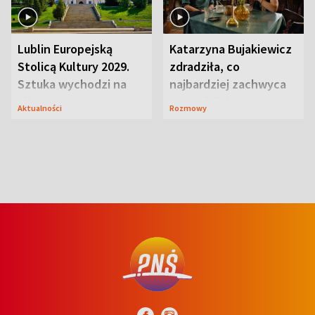
Lublin Europejską
Katarzyna Bujakiewicz
Stolicą Kultury 2029.
zdradziła, co
Sztuka wychodzi na
najbardziej zachwyca
ulice
ją w Lublinie
Aktualności
Rozmowy