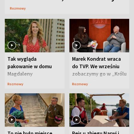
Rozmowy
Tak wygląda
Marek Kondrat wraca
pakowanie w domu
do TVP. We wrześniu
Magdaleny
zobaczymy go w „Królu
Waligórskiej-Lisieckiej.
Maciusiu I”
Rozmowy
Rozmowy
Mąż nie odpuszcza
To nie było miejsce
Rejs u zbiegu Narwi i