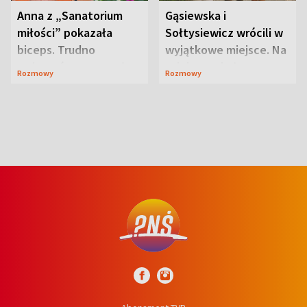
Anna z „Sanatorium
Gąsiewska i
miłości” pokazała
Sołtysiewicz wrócili w
biceps. Trudno
wyjątkowe miejsce. Na
uwierzyć, co przeszła
szlaku czekał
Rozmowy
Rozmowy
wcześniej
niedźwiedź