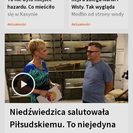
hazardu. Co mieściło
Wisły. Tak wygląda
się w Kasynie
Modlin od strony wody
Oficerskim?
Aktualności
Aktualności
Niedźwiedzica salutowała
Piłsudskiemu. To niejedyna