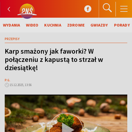
WYDANIA
WIDEO
KUCHNIA
ZDROWIE
GWIAZDY
PORADY
PRZEPISY
Karp smażony jak faworki? W
połączeniu z kapustą to strzał w
dziesiątkę!
P.G.
15.12.2025, 13:56