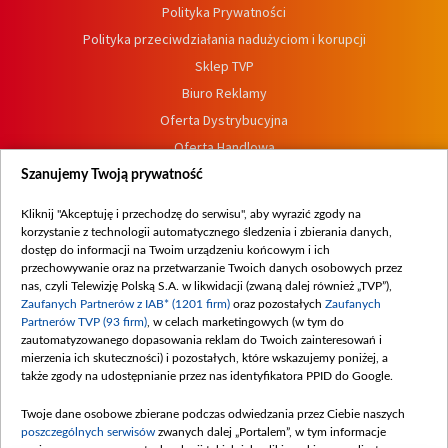
Polityka Prywatności
Polityka przeciwdziałania nadużyciom i korupcji
Sklep TVP
Biuro Reklamy
Oferta Dystrybucyjna
Oferta Handlowa
Dostępność
Szanujemy Twoją prywatność
Moje zgody
Kliknij "Akceptuję i przechodzę do serwisu", aby wyrazić zgody na
Procedura zgłoszeń wewnętrznych
korzystanie z technologii automatycznego śledzenia i zbierania danych,
dostęp do informacji na Twoim urządzeniu końcowym i ich
przechowywanie oraz na przetwarzanie Twoich danych osobowych przez
nas, czyli Telewizję Polską S.A. w likwidacji (zwaną dalej również „TVP”),
Zaufanych Partnerów z IAB* (1201 firm)
oraz pozostałych
Zaufanych
Partnerów TVP (93 firm)
, w celach marketingowych (w tym do
zautomatyzowanego dopasowania reklam do Twoich zainteresowań i
mierzenia ich skuteczności) i pozostałych, które wskazujemy poniżej, a
także zgody na udostępnianie przez nas identyfikatora PPID do Google.
Twoje dane osobowe zbierane podczas odwiedzania przez Ciebie naszych
poszczególnych serwisów
zwanych dalej „Portalem”, w tym informacje