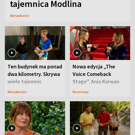
tajemnica Modlina
Aktualności
Ten budynek ma ponad
Nowa edycja „The
dwa kilometry. Skrywa
Voice Comeback
wiele tajemnic
Stage”. Ania Karwan
zapowiada
Aktualności
Rozmowy
niespodzianki