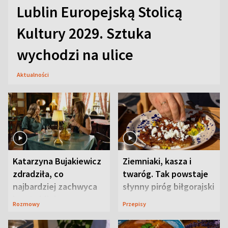
Lublin Europejską Stolicą
Kultury 2029. Sztuka
wychodzi na ulice
Aktualności
Katarzyna Bujakiewicz
Ziemniaki, kasza i
zdradziła, co
twaróg. Tak powstaje
najbardziej zachwyca
słynny piróg biłgorajski
ją w Lublinie
Rozmowy
Przepisy