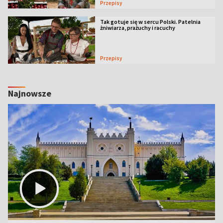
Przepisy
Tak gotuje się w sercu Polski. Patelnia
żniwiarza, prażuchy i racuchy
Przepisy
Najnowsze