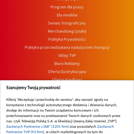
Program dla prasy
Dla mediów
Serwis fotograficzny
Merchandising (znaki)
Polityka Prywatności
Polityka przeciwdziałania nadużyciom i korupcji
Sklep TVP
Biuro Reklamy
Oferta Dystrybucyjna
Oferta Handlowa
Dostępność
Szanujemy Twoją prywatność
Moje zgody
Kliknij "Akceptuję i przechodzę do serwisu", aby wyrazić zgody na
Procedura zgłoszeń wewnętrznych
korzystanie z technologii automatycznego śledzenia i zbierania danych,
dostęp do informacji na Twoim urządzeniu końcowym i ich
przechowywanie oraz na przetwarzanie Twoich danych osobowych przez
nas, czyli Telewizję Polską S.A. w likwidacji (zwaną dalej również „TVP”),
Zaufanych Partnerów z IAB* (1201 firm)
oraz pozostałych
Zaufanych
Partnerów TVP (93 firm)
, w celach marketingowych (w tym do