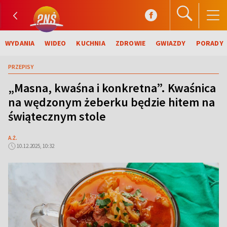
WYDANIA
WIDEO
KUCHNIA
ZDROWIE
GWIAZDY
PORADY
PRZEPISY
„Masna, kwaśna i konkretna”. Kwaśnica
na wędzonym żeberku będzie hitem na
świątecznym stole
A.Ż.
10.12.2025, 10:32