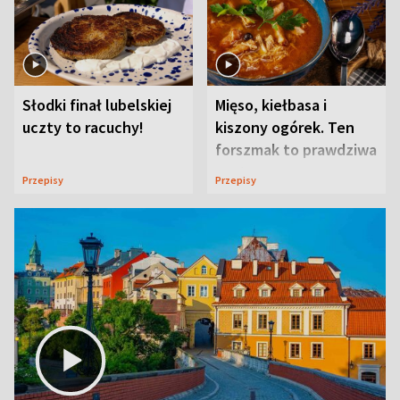
Słodki finał lubelskiej
Mięso, kiełbasa i
uczty to racuchy!
kiszony ogórek. Ten
forszmak to prawdziwa
uczta
Przepisy
Przepisy