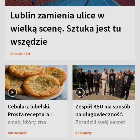
Lublin zamienia ulice w
wielką scenę. Sztuka jest tu
wszędzie
Aktualności
Cebularz lubelski.
Zespół KSU ma sposób
Prosta receptura i
na długowieczność.
smak, który zna
Zdradzili swój sekret
Lubelszczyzna
Aktualności
Rozmowy