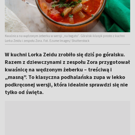
Kwaśnica na wędzonym żeberku w wersji „na bogato”. Góralski klasyk prosto z kuchni
Lorka Zeidu i zespołu Zora. Fot. Ezume Images/ Shutterstock
W kuchni Lorka Zeidu zrobiło się dziś po góralsku.
Razem z dziewczynami z zespołu Zora przygotował
kwaśnicę na wędzonym żeberku – treściwą i
„masną”. To klasyczna podhalańska zupa w lekko
podkręconej wersji, która idealnie sprawdzi się nie
tylko od święta.