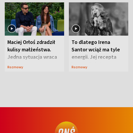
Maciej Orłoś zdradził
To dlatego Irena
kulisy małżeństwa.
Santor wciąż ma tyle
Jedna sytuacja wraca
energii. Jej recepta
jak bumerang
jest zaskakująco
Rozmowy
Rozmowy
prosta