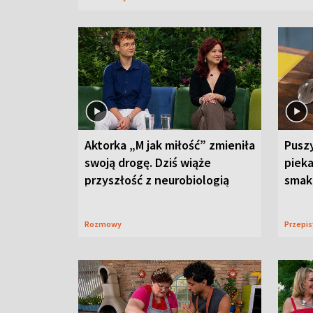
Aktorka „M jak miłość” zmieniła
Puszy
swoją drogę. Dziś wiąże
piek
przyszłość z neurobiologią
smaku
Rozmowy
Przepi