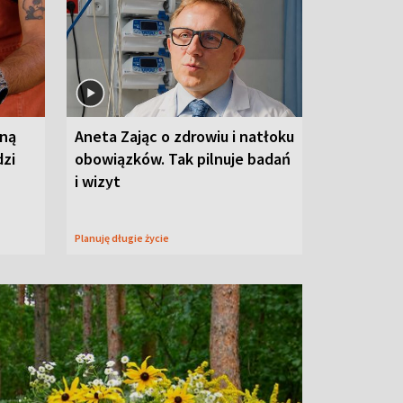
wną
Aneta Zając o zdrowiu i natłoku
dzi
obowiązków. Tak pilnuje badań
i wizyt
Planuję długie życie