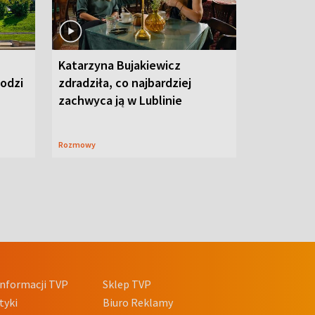
Katarzyna Bujakiewicz
hodzi
zdradziła, co najbardziej
zachwyca ją w Lublinie
Rozmowy
nformacji TVP
Sklep TVP
tyki
Biuro Reklamy