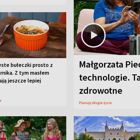
Małgorzata Pie
ste bułeczki prosto z
arnika. Z tym masłem
technologie. T
ją jeszcze lepiej
zdrowotne
sy
Planuję długie życie