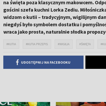
na święta poza klasycznym makowcem. Odpo
gościni szefa kuchni Lorka Zediu. Miłośnicz
widzom o kutii – tradycyjnym, wigilijnym dan
niegdyś było symbolem dostatku i pomyślno
wraca jako prosta, naturalnie słodka propozy
#KUTIA
#KUTIA PRZEPIS
#WIGILIA
#ŚWIĘTA
#KU
UDOSTĘPNIJ NA FACEBOOKU