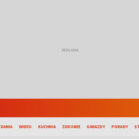
DANIA
WIDEO
KUCHNIA
ZDROWIE
GWIAZDY
PORADY
S