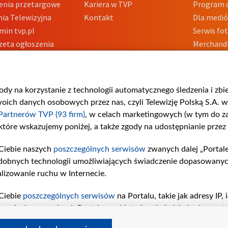
enia przetargowe
Kariera w TVP
Program d
ia Telewizyjna
Kontakt
Dla medi
min tvp.pl
Serwis fo
zeta ogłoszenia
Merchandi
acje o nadawcy
Polityka 
Polityka 
nadużycio
gody na korzystanie z technologii automatycznego śledzenia i zb
ch danych osobowych przez nas, czyli Telewizję Polską S.A. w 
Partnerów TVP (93 firm)
, w celach marketingowych (w tym do 
 które wskazujemy poniżej, a także zgody na udostępnianie przez
Ciebie naszych
poszczególnych serwisów
zwanych dalej „Portal
dobnych technologii umożliwiających świadczenie dopasowanych i
lizowanie ruchu w Internecie.
Ciebie
poszczególnych serwisów
na Portalu, takie jak adresy IP
iwaniach w serwisach Portalu czy historia odwiedzin będą prze
tępujących celów i funkcji: przechowywania informacji na urząd