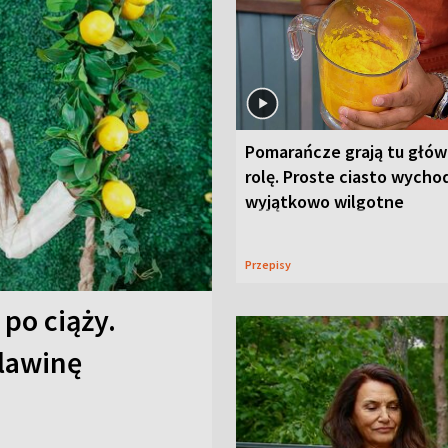
Pomarańcze grają tu głó
rolę. Proste ciasto wycho
wyjątkowo wilgotne
Przepisy
 po ciąży.
 lawinę