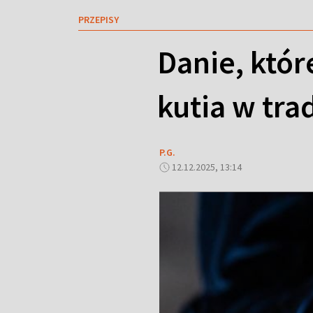
PRZEPISY
Danie, któr
kutia w tr
P.G.
12.12.2025, 13:14