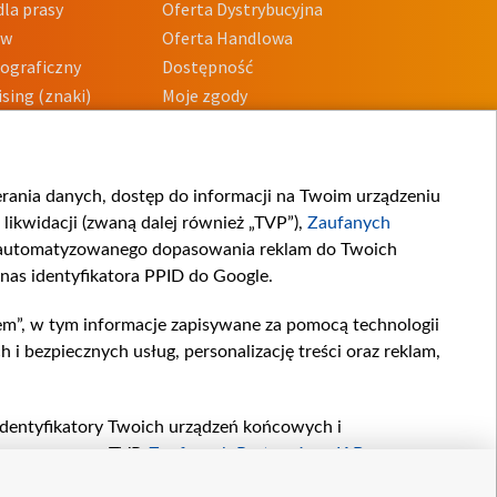
la prasy
Oferta Dystrybucyjna
ów
Oferta Handlowa
tograficzny
Dostępność
sing (znaki)
Moje zgody
Prywatności
Procedura zgłoszeń
wewnętrznych
przeciwdziałania
m i korupcji
ierania danych, dostęp do informacji na Twoim urządzeniu
likwidacji (zwaną dalej również „TVP”),
Zaufanych
zautomatyzowanego dopasowania reklam do Twoich
 nas identyfikatora PPID do Google.
em”, w tym informacje zapisywane za pomocą technologii
 bezpiecznych usług, personalizację treści oraz reklam,
, identyfikatory Twoich urządzeń końcowych i
twarzane przez TVP,
Zaufanych Partnerów z IAB
oraz
zeniu lub dostęp do nich, wyboru podstawowych reklam,