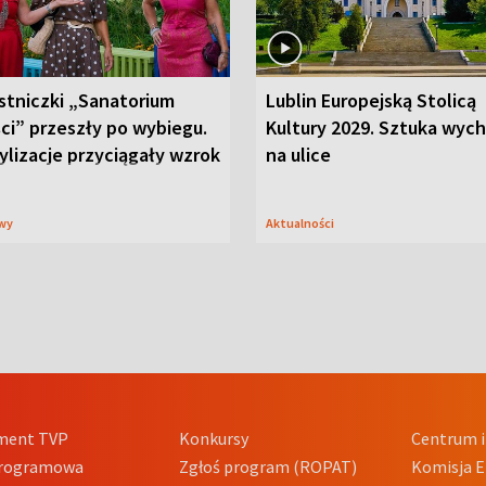
stniczki „Sanatorium
Lublin Europejską Stolicą
ci” przeszły po wybiegu.
Kultury 2029. Sztuka wyc
ylizacje przyciągały wzrok
na ulice
wy
Aktualności
ment TVP
Konkursy
Centrum i
Programowa
Zgłoś program (ROPAT)
Komisja E