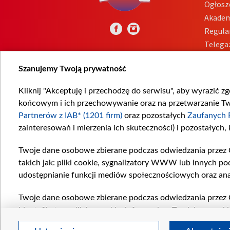
Ogłosz
Akadem
Regula
Telega
Inform
Szanujemy Twoją prywatność
Kliknij "Akceptuję i przechodzę do serwisu", aby wyrazić z
końcowym i ich przechowywanie oraz na przetwarzanie Twoi
Partnerów z IAB* (1201 firm)
oraz pozostałych
Zaufanych 
zainteresowań i mierzenia ich skuteczności) i pozostałych,
Twoje dane osobowe zbierane podczas odwiedzania przez 
takich jak: pliki cookie, sygnalizatory WWW lub innych po
udostępnianie funkcji mediów społecznościowych oraz ana
Twoje dane osobowe zbierane podczas odwiedzania przez 
identyfikatory plików cookie, informacje o Twoich wyszuk
pozostałych
Zaufanych Partnerów TVP
dla realizacji nas