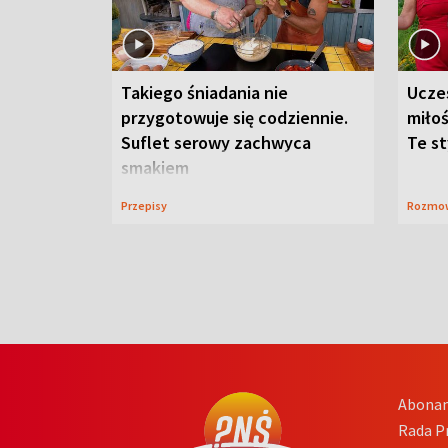
Takiego śniadania nie
Ucze
przygotowuje się codziennie.
miłoś
Suflet serowy zachwyca
Te st
smakiem
Przepisy
Rozmo
Abona
Rada 