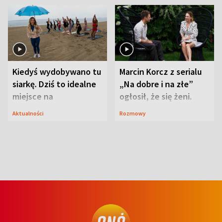
Kiedyś wydobywano tu
Marcin Korcz z serialu
siarkę. Dziś to idealne
„Na dobre i na złe”
miejsce na
ogłosił, że się żeni.
wypoczynek
Zdradził, co zmienił
Aktualności
Rozmowy
syn