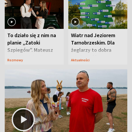
To działo się z nim na
Wiatr nad Jeziorem
planie „Zatoki
Tarnobrzeskim. Dla
Szpiegów”. Mateusz
żeglarzy to dobra
Janicki odsłonił
wiadomość
Rozmowy
Aktualności
aktorski sekret