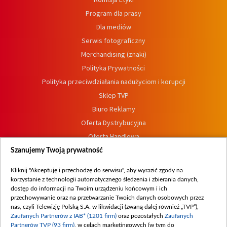
Program dla prasy
Dla mediów
Serwis fotograficzny
Merchandising (znaki)
Polityka Prywatności
Polityka przeciwdziałania nadużyciom i korupcji
Sklep TVP
Biuro Reklamy
Oferta Dystrybucyjna
Oferta Handlowa
Dostępność
Szanujemy Twoją prywatność
Moje zgody
Kliknij "Akceptuję i przechodzę do serwisu", aby wyrazić zgody na
Procedura zgłoszeń wewnętrznych
korzystanie z technologii automatycznego śledzenia i zbierania danych,
dostęp do informacji na Twoim urządzeniu końcowym i ich
przechowywanie oraz na przetwarzanie Twoich danych osobowych przez
nas, czyli Telewizję Polską S.A. w likwidacji (zwaną dalej również „TVP”),
Zaufanych Partnerów z IAB* (1201 firm)
oraz pozostałych
Zaufanych
Partnerów TVP (93 firm)
, w celach marketingowych (w tym do