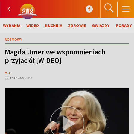
WYDANIA
WIDEO
KUCHNIA
ZDROWIE
GWIAZDY
PORADY
ROZMOWY
Magda Umer we wspomnieniach
przyjaciół [WIDEO]
M.J.
13.12.2025, 10:46