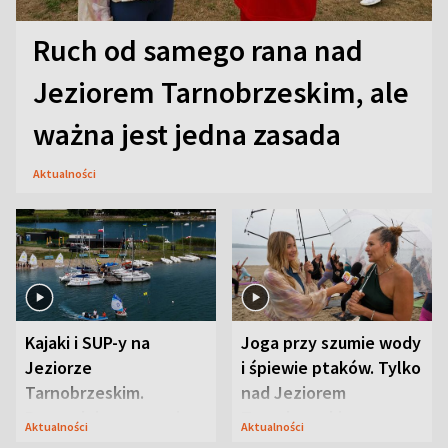
Ruch od samego rana nad
Jeziorem Tarnobrzeskim, ale
ważna jest jedna zasada
Aktualności
Kajaki i SUP-y na
Joga przy szumie wody
Jeziorze
i śpiewie ptaków. Tylko
Tarnobrzeskim.
nad Jeziorem
Przyrodnicy zwracają
Tarnobrzeskim
Aktualności
Aktualności
uwagę na coś jeszcze