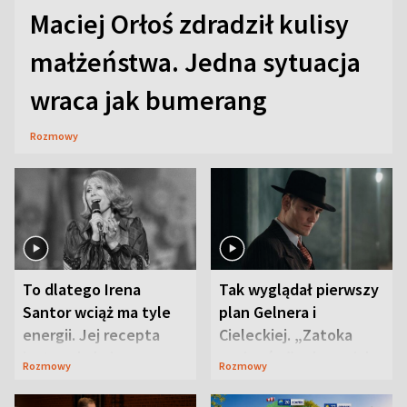
Maciej Orłoś zdradził kulisy
małżeństwa. Jedna sytuacja
wraca jak bumerang
Rozmowy
To dlatego Irena
Tak wyglądał pierwszy
Santor wciąż ma tyle
plan Gelnera i
energii. Jej recepta
Cieleckiej. „Zatoka
jest zaskakująco
szpiegów” od razu ich
Rozmowy
Rozmowy
prosta
zaskoczyła