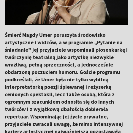
Śmierć Magdy Umer poruszyła środowisko
artystyczne i widzów, a w programie „Pytanie na
śniadanie” jej przyjaciele wspominali piosenkarkę i
twórczynię teatralną jako artystkę niezwykle
wrażliwą, pełną sprzeczności, a jednocześnie
obdarzoną poczuciem humoru. Goście programu
podkreślali, że Umer była nie tylko wybitną
interpretatorką poezji śpiewanej i reżyserką
cenionych spektakli, lecz także osobą, która z
ogromnym szacunkiem odnosiła się do innych
twórców i z wyjątkową dbałością dobierała
repertuar. Wspominając jej życie prywatne,
przyjaciele zwracali uwagę, że mimo intensywnej
kariery artystycznej najważniejsza pozostawała