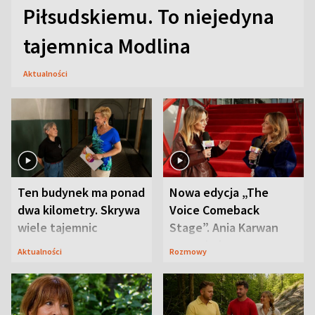
Piłsudskiemu. To niejedyna
tajemnica Modlina
Aktualności
Ten budynek ma ponad
Nowa edycja „The
dwa kilometry. Skrywa
Voice Comeback
wiele tajemnic
Stage”. Ania Karwan
zapowiada
Aktualności
Rozmowy
niespodzianki