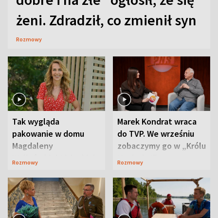
żeni. Zdradził, co zmienił syn
Rozmowy
Tak wygląda
Marek Kondrat wraca
pakowanie w domu
do TVP. We wrześniu
Magdaleny
zobaczymy go w „Królu
Waligórskiej-Lisieckiej.
Maciusiu I”
Rozmowy
Rozmowy
Mąż nie odpuszcza