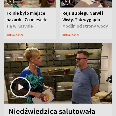
To nie było miejsce
Rejs u zbiegu Narwi i
hazardu. Co mieściło
Wisły. Tak wygląda
się w Kasynie
Modlin od strony wody
Oficerskim?
Aktualności
Aktualności
Niedźwiedzica salutowała