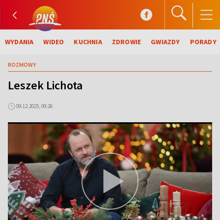
WYDANIA
WIDEO
KUCHNIA
ZDROWIE
GWIAZDY
PORADY
ROZMOWY
Leszek Lichota
09.12.2025, 09:26