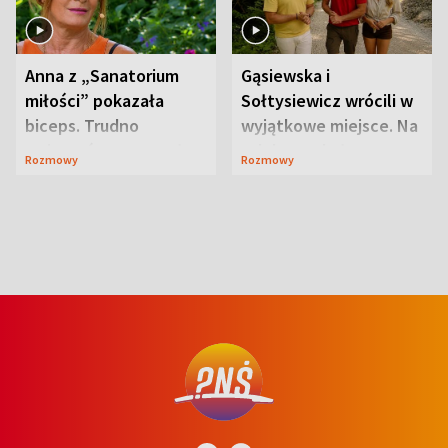
Anna z „Sanatorium
Gąsiewska i
miłości” pokazała
Sołtysiewicz wrócili w
biceps. Trudno
wyjątkowe miejsce. Na
uwierzyć, co przeszła
szlaku czekał
Rozmowy
Rozmowy
wcześniej
niedźwiedź