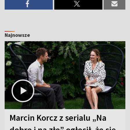
Najnowsze
Marcin Korcz z serialu „Na
dobre i na złe” ogłosił, że się