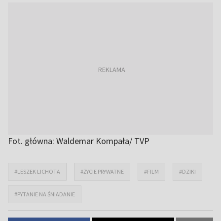
Fot. główna: Waldemar Kompała/ TVP
#LESZEK LICHOTA
#ŻYCIE PRYWATNE
#FILM
#DZIKI
#PYTANIE NA ŚNIADANIE