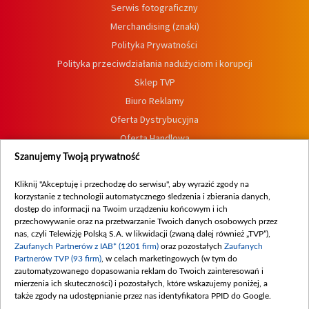
Serwis fotograficzny
Merchandising (znaki)
Polityka Prywatności
Polityka przeciwdziałania nadużyciom i korupcji
Sklep TVP
Biuro Reklamy
Oferta Dystrybucyjna
Oferta Handlowa
Dostępność
Szanujemy Twoją prywatność
Moje zgody
Kliknij "Akceptuję i przechodzę do serwisu", aby wyrazić zgody na
Procedura zgłoszeń wewnętrznych
korzystanie z technologii automatycznego śledzenia i zbierania danych,
dostęp do informacji na Twoim urządzeniu końcowym i ich
przechowywanie oraz na przetwarzanie Twoich danych osobowych przez
nas, czyli Telewizję Polską S.A. w likwidacji (zwaną dalej również „TVP”),
Zaufanych Partnerów z IAB* (1201 firm)
oraz pozostałych
Zaufanych
Partnerów TVP (93 firm)
, w celach marketingowych (w tym do
zautomatyzowanego dopasowania reklam do Twoich zainteresowań i
mierzenia ich skuteczności) i pozostałych, które wskazujemy poniżej, a
także zgody na udostępnianie przez nas identyfikatora PPID do Google.