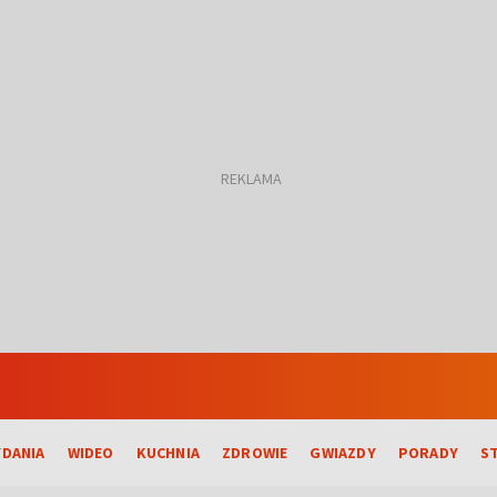
DANIA
WIDEO
KUCHNIA
ZDROWIE
GWIAZDY
PORADY
S