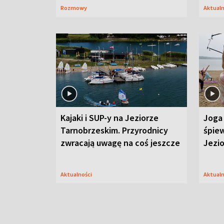
Rozmowy
Aktual
Kajaki i SUP-y na Jeziorze
Joga 
Tarnobrzeskim. Przyrodnicy
śpiew
zwracają uwagę na coś jeszcze
Jezi
Aktualności
Aktual