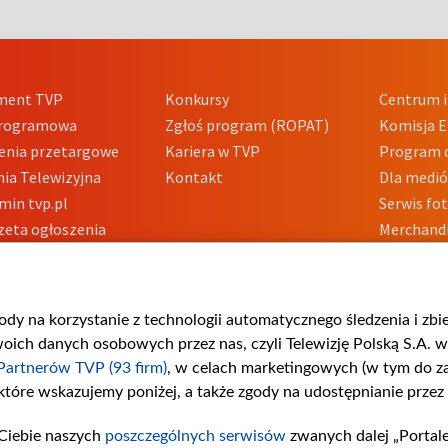
ment TVP
Konkursy
Centrum i
Programowa
Zgłoś program (ROPAT)
Komisja E
enia przetargowe
Kariera w TVP
Program d
ia Telewizyjna
Kontakt
Dla medi
min tvp.pl
Serwis fo
zeta ogłoszenia
Merchandi
acje o nadawcy
Polityka 
Polityka 
nadużycio
gody na korzystanie z technologii automatycznego śledzenia i zb
ch danych osobowych przez nas, czyli Telewizję Polską S.A. w 
Partnerów TVP (93 firm)
, w celach marketingowych (w tym do 
 które wskazujemy poniżej, a także zgody na udostępnianie przez
Ciebie naszych
poszczególnych serwisów
zwanych dalej „Portal