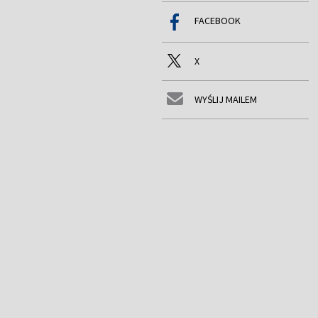
FACEBOOK
X
WYŚLIJ MAILEM