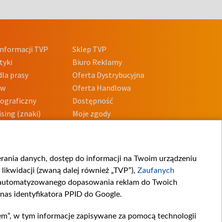
nformacji TVP
Sklep TVP
tyki
Biuro Reklamy
la prasy
Oferta Dystrybucyjna
ów
Oferta Handlowa
tograficzny
Dostępność
sing (znaki)
Moje zgody
Prywatności
Procedura zgłoszeń
wewnętrznych
przeciwdziałania
m i korupcji
ierania danych, dostęp do informacji na Twoim urządzeniu
likwidacji (zwaną dalej również „TVP”),
Zaufanych
zautomatyzowanego dopasowania reklam do Twoich
 nas identyfikatora PPID do Google.
em”, w tym informacje zapisywane za pomocą technologii