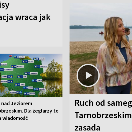
isy
cja wraca jak
Ruch od sameg
r nad Jeziorem
brzeskim. Dla żeglarzy to
Tarnobrzeskim,
a wiadomość
zasada