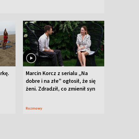
rkę.
Marcin Korcz z serialu „Na
dobre i na złe” ogłosił, że się
żeni. Zdradził, co zmienił syn
Rozmowy