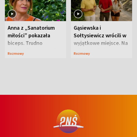
Anna z „Sanatorium
Gąsiewska i
miłości” pokazała
Sołtysiewicz wrócili w
biceps. Trudno
wyjątkowe miejsce. Na
uwierzyć, co przeszła
szlaku czekał
Rozmowy
Rozmowy
wcześniej
niedźwiedź