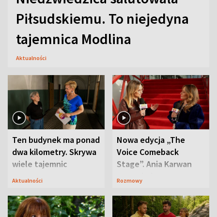
Piłsudskiemu. To niejedyna
tajemnica Modlina
Aktualności
Ten budynek ma ponad
Nowa edycja „The
dwa kilometry. Skrywa
Voice Comeback
wiele tajemnic
Stage”. Ania Karwan
zapowiada
Aktualności
Rozmowy
niespodzianki