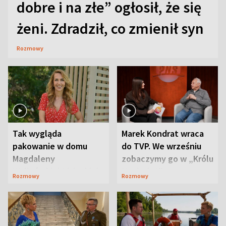
dobre i na złe” ogłosił, że się
żeni. Zdradził, co zmienił syn
Rozmowy
Tak wygląda
Marek Kondrat wraca
pakowanie w domu
do TVP. We wrześniu
Magdaleny
zobaczymy go w „Królu
Waligórskiej-Lisieckiej.
Maciusiu I”
Rozmowy
Rozmowy
Mąż nie odpuszcza