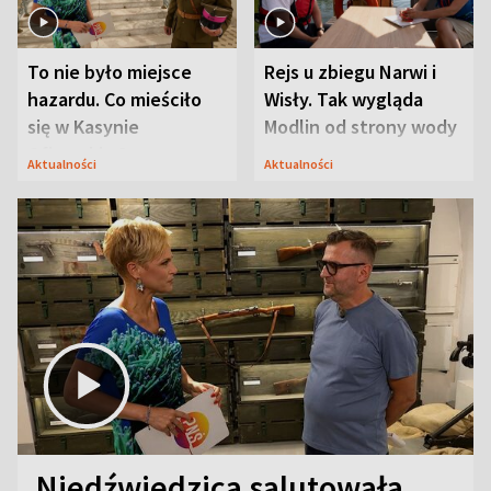
To nie było miejsce
Rejs u zbiegu Narwi i
hazardu. Co mieściło
Wisły. Tak wygląda
się w Kasynie
Modlin od strony wody
Oficerskim?
Aktualności
Aktualności
Niedźwiedzica salutowała