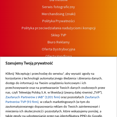
Serwis fotograficzny
Merchandising (znaki)
Polityka Prywatności
Polityka przeciwdziałania nadużyciom i korupcji
Sklep TVP
Biuro Reklamy
Oferta Dystrybucyjna
Oferta Handlowa
Dostępność
Szanujemy Twoją prywatność
Moje zgody
Kliknij "Akceptuję i przechodzę do serwisu", aby wyrazić zgody na
Procedura zgłoszeń wewnętrznych
korzystanie z technologii automatycznego śledzenia i zbierania danych,
dostęp do informacji na Twoim urządzeniu końcowym i ich
przechowywanie oraz na przetwarzanie Twoich danych osobowych przez
nas, czyli Telewizję Polską S.A. w likwidacji (zwaną dalej również „TVP”),
Zaufanych Partnerów z IAB* (1201 firm)
oraz pozostałych
Zaufanych
Partnerów TVP (93 firm)
, w celach marketingowych (w tym do
zautomatyzowanego dopasowania reklam do Twoich zainteresowań i
mierzenia ich skuteczności) i pozostałych, które wskazujemy poniżej, a
także zgody na udostępnianie przez nas identyfikatora PPID do Google.