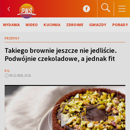
WYDANIA
WIDEO
KUCHNIA
ZDROWIE
GWIAZDY
PORADY
PRZEPISY
Takiego brownie jeszcze nie jedliście.
Podwójnie czekoladowe, a jednak fit
P.G.
05.12.2025, 15:21