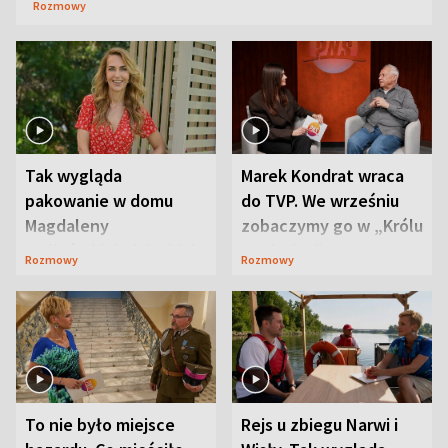
Rozmowy
Tak wygląda
Marek Kondrat wraca
pakowanie w domu
do TVP. We wrześniu
Magdaleny
zobaczymy go w „Królu
Waligórskiej-Lisieckiej.
Maciusiu I”
Rozmowy
Rozmowy
Mąż nie odpuszcza
To nie było miejsce
Rejs u zbiegu Narwi i