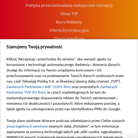
Polityka przeciwdziałania nadużyciom i korupcji
Sklep TVP
Biuro Reklamy
Oferta Dystrybucyjna
Oferta Handlowa
Dostępność
Szanujemy Twoją prywatność
Moje zgody
Kliknij "Akceptuję i przechodzę do serwisu", aby wyrazić zgody na
Procedura zgłoszeń wewnętrznych
korzystanie z technologii automatycznego śledzenia i zbierania danych,
dostęp do informacji na Twoim urządzeniu końcowym i ich
przechowywanie oraz na przetwarzanie Twoich danych osobowych przez
nas, czyli Telewizję Polską S.A. w likwidacji (zwaną dalej również „TVP”),
Zaufanych Partnerów z IAB* (1201 firm)
oraz pozostałych
Zaufanych
Partnerów TVP (93 firm)
, w celach marketingowych (w tym do
zautomatyzowanego dopasowania reklam do Twoich zainteresowań i
mierzenia ich skuteczności) i pozostałych, które wskazujemy poniżej, a
także zgody na udostępnianie przez nas identyfikatora PPID do Google.
Twoje dane osobowe zbierane podczas odwiedzania przez Ciebie naszych
poszczególnych serwisów
zwanych dalej „Portalem”, w tym informacje
zapisywane za pomocą technologii takich jak: pliki cookie, sygnalizatory
WWW lub innych podobnych technologii umożliwiających świadczenie