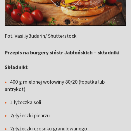
Fot. VasiliyBudarin/ Shutterstock
Przepis na burgery sióstr Jabłońskich – składniki
Składniki:
400 g mielonej wołowiny 80/20 (łopatka lub
antrykot)
1 łyżeczka soli
½ łyżeczki pieprzu
½ łyżeczki czosnku granulowanego