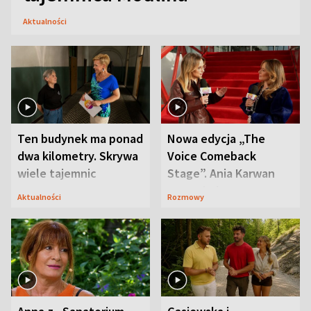
Aktualności
Ten budynek ma ponad
Nowa edycja „The
dwa kilometry. Skrywa
Voice Comeback
wiele tajemnic
Stage”. Ania Karwan
zapowiada
Aktualności
Rozmowy
niespodzianki