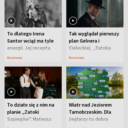
To dlatego Irena
Tak wyglądał pierwszy
Santor wciąż ma tyle
plan Gelnera i
energii. Jej recepta
Cieleckiej. „Zatoka
jest zaskakująco
szpiegów” od razu ich
Rozmowy
Rozmowy
prosta
zaskoczyła
To działo się z nim na
Wiatr nad Jeziorem
planie „Zatoki
Tarnobrzeskim. Dla
Szpiegów”. Mateusz
żeglarzy to dobra
Janicki odsłonił
wiadomość