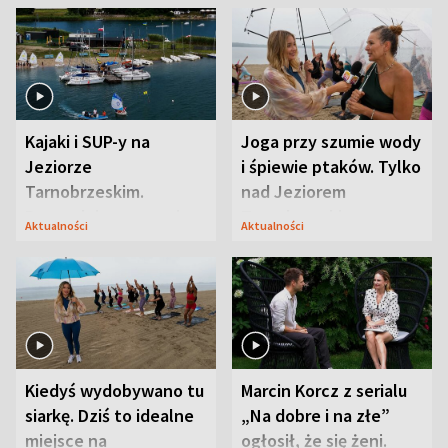
Kajaki i SUP-y na
Joga przy szumie wody
Jeziorze
i śpiewie ptaków. Tylko
Tarnobrzeskim.
nad Jeziorem
Przyrodnicy zwracają
Tarnobrzeskim
Aktualności
Aktualności
uwagę na coś jeszcze
Kiedyś wydobywano tu
Marcin Korcz z serialu
siarkę. Dziś to idealne
„Na dobre i na złe”
miejsce na
ogłosił, że się żeni.