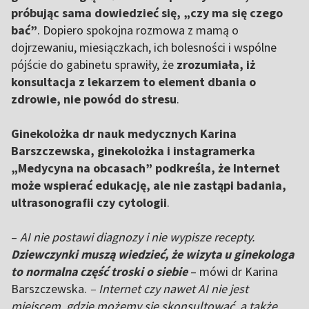
próbując sama dowiedzieć się, „czy ma się czego
bać”
. Dopiero spokojna rozmowa z mamą o
dojrzewaniu, miesiączkach, ich bolesności i wspólne
pójście do gabinetu sprawiły, że
zrozumiała, iż
konsultacja z lekarzem to element dbania o
zdrowie, nie powód do stresu
.
Ginekolożka dr nauk medycznych Karina
Barszczewska, ginekolożka i instagramerka
„Medycyna na obcasach” podkreśla, że Internet
może wspierać edukację, ale nie zastąpi badania,
ultrasonografii czy cytologii
.
–
AI nie postawi diagnozy i nie wypisze recepty.
Dziewczynki muszą wiedzieć, że wizyta u ginekologa
to normalna część troski o siebie
– mówi dr Karina
Barszczewska.
– Internet czy nawet AI nie jest
miejscem, gdzie możemy się skonsultować, a także