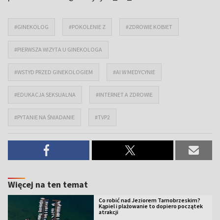
#GINEKOLOG
#POKOLENIE Z
#ZDROWIE KOBIET
#PIERWSZA WIZYTA U GINEKOLOGA
#WSTYD PRZED GINEKOLOGIEM
#AI W MEDYCYNIE
#EDUKACJA SEKSUALNA
#INTERNET A ZDROWIE
#PYTANIE NA ŚNIADANIE
#TVP2
Więcej na ten temat
Co robić nad Jeziorem Tarnobrzeskim?
Kąpiel i plażowanie to dopiero początek
atrakcji