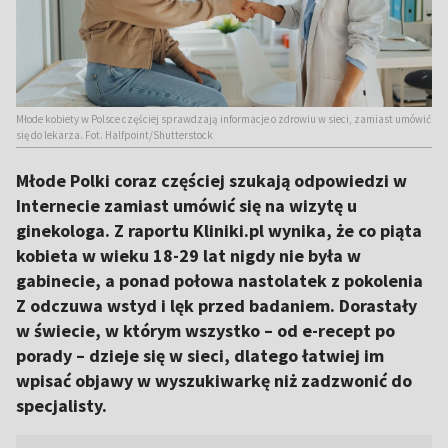
Młode kobiety w Polsce częściej sprawdzają informacje o zdrowiu w sieci, zamiast umówić
się do lekarza. Fot. Halfpoint/Shutterstock
Młode Polki coraz częściej szukają odpowiedzi w
Internecie zamiast umówić się na wizytę u
ginekologa. Z raportu Kliniki.pl wynika, że co piąta
kobieta w wieku 18-29 lat nigdy nie była w
gabinecie, a ponad połowa nastolatek z pokolenia
Z odczuwa wstyd i lęk przed badaniem. Dorastały
w świecie, w którym wszystko – od e-recept po
porady – dzieje się w sieci, dlatego łatwiej im
wpisać objawy w wyszukiwarkę niż zadzwonić do
specjalisty.