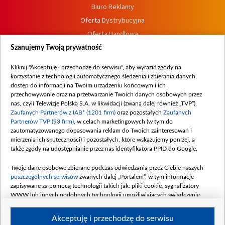
Biuro Reklamy
Oferta Dystrybucyjna
Oferta Handlowa
Dostępność
Szanujemy Twoją prywatność
Moje zgody
Kliknij "Akceptuję i przechodzę do serwisu", aby wyrazić zgody na
Procedura zgłoszeń wewnętrznych
korzystanie z technologii automatycznego śledzenia i zbierania danych,
dostęp do informacji na Twoim urządzeniu końcowym i ich
przechowywanie oraz na przetwarzanie Twoich danych osobowych przez
nas, czyli Telewizję Polską S.A. w likwidacji (zwaną dalej również „TVP”),
Zaufanych Partnerów z IAB* (1201 firm)
oraz pozostałych
Zaufanych
Partnerów TVP (93 firm)
, w celach marketingowych (w tym do
zautomatyzowanego dopasowania reklam do Twoich zainteresowań i
mierzenia ich skuteczności) i pozostałych, które wskazujemy poniżej, a
także zgody na udostępnianie przez nas identyfikatora PPID do Google.
Twoje dane osobowe zbierane podczas odwiedzania przez Ciebie naszych
poszczególnych serwisów
zwanych dalej „Portalem”, w tym informacje
zapisywane za pomocą technologii takich jak: pliki cookie, sygnalizatory
WWW lub innych podobnych technologii umożliwiających świadczenie
dopasowanych i bezpiecznych usług, personalizację treści oraz reklam,
udostępnianie funkcji mediów społecznościowych oraz analizowanie ruchu
Akceptuję i przechodzę do serwisu
w Internecie.