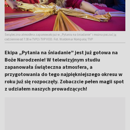
Świąteczna atmosfera zapanowało już w „Pytaniu na śniadanie” i można poczuć ją
codziennie od 7:30 w TVP2 i TVP VOD. Fot. Waldemar Kompała/ TVP
Ekipa „Pytania na śniadanie” jest już gotowa na
Boże Narodzenie! W telewizyjnym studiu
zapanowała świąteczna atmosfera, a
przygotowania do tego najpiękniejszego okresu w
roku już się rozpoczęły. Zobaczcie pełen magii spot
z udziałem naszych prowadzących!