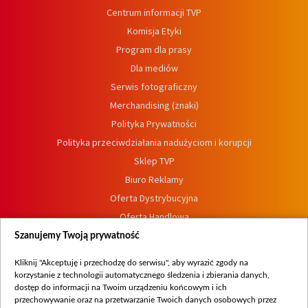
Centrum informacji TVP
Komisja Etyki
Program dla prasy
Dla mediów
Serwis fotograficzny
Merchandising (znaki)
Polityka Prywatności
Polityka przeciwdziałania nadużyciom i korupcji
Sklep TVP
Biuro Reklamy
Oferta Dystrybucyjna
Oferta Handlowa
Dostępność
Szanujemy Twoją prywatność
Moje zgody
Kliknij "Akceptuję i przechodzę do serwisu", aby wyrazić zgody na
Procedura zgłoszeń wewnętrznych
korzystanie z technologii automatycznego śledzenia i zbierania danych,
dostęp do informacji na Twoim urządzeniu końcowym i ich
przechowywanie oraz na przetwarzanie Twoich danych osobowych przez