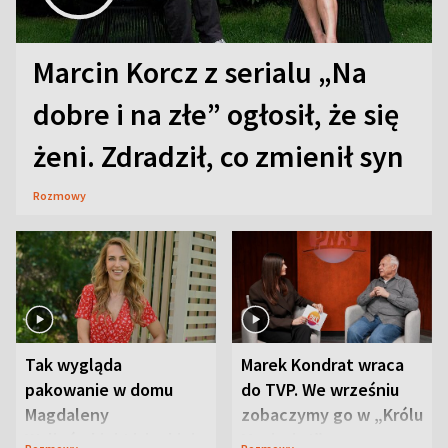
Marcin Korcz z serialu „Na
dobre i na złe” ogłosił, że się
żeni. Zdradził, co zmienił syn
Rozmowy
Tak wygląda
Marek Kondrat wraca
pakowanie w domu
do TVP. We wrześniu
Magdaleny
zobaczymy go w „Królu
Waligórskiej-Lisieckiej.
Maciusiu I”