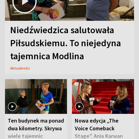
Niedźwiedzica salutowała
Piłsudskiemu. To niejedyna
tajemnica Modlina
Aktualności
Ten budynek ma ponad
Nowa edycja „The
dwa kilometry. Skrywa
Voice Comeback
wiele tajemnic
Stage”. Ania Karwan