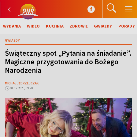
WYDANIA
WIDEO
KUCHNIA
ZDROWIE
GWIAZDY
PORADY
GWIAZDY
Świąteczny spot „Pytania na śniadanie”.
Magiczne przygotowania do Bożego
Narodzenia
MICHAŁ JĘDRZEJCZAK
01.12.2025, 09:20