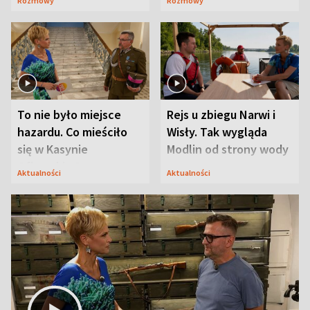
Rozmowy
Rozmowy
Mąż nie odpuszcza
To nie było miejsce
Rejs u zbiegu Narwi i
hazardu. Co mieściło
Wisły. Tak wygląda
się w Kasynie
Modlin od strony wody
Oficerskim?
Aktualności
Aktualności