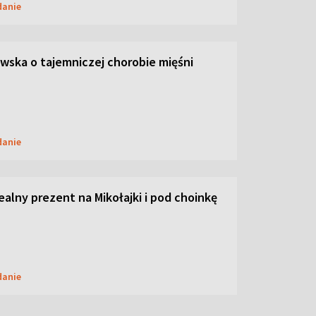
danie
ska o tajemniczej chorobie mięśni
danie
dealny prezent na Mikołajki i pod choinkę
danie