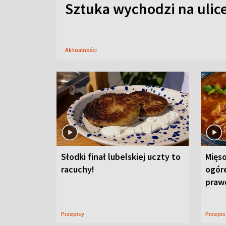
Sztuka wychodzi na ulic
Aktualności
Słodki finał lubelskiej uczty to
Mięso
racuchy!
ogór
praw
Przepisy
Przepi