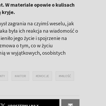
t. W materiale opowie o kulisach
ą kryje.
mysł zagrania na czyimś weselu, jak
aka była ich reakcja na wiadomość o
eniło jego życie i spojrzenie na
rozmowa o tym, co w życiu
ę nią w wyjątkowych, osobistych
NTY
#AKTOR
#EMOCJE
#MIŁOŚĆ
UDOSTĘPNIJ NA X