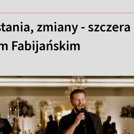
stania, zmiany - szczer
m Fabijańskim