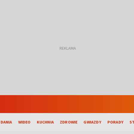
DANIA
WIDEO
KUCHNIA
ZDROWIE
GWIAZDY
PORADY
S