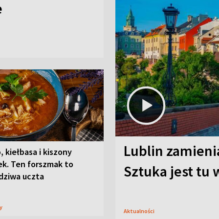
e
Lublin zamienia
, kiełbasa i kiszony
ek. Ten forszmak to
Sztuka jest tu
dziwa uczta
sy
Aktualności