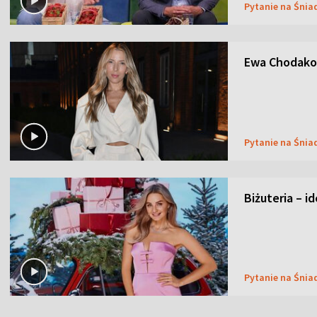
Pytanie na Śnia
Ewa Chodakow
Pytanie na Śnia
Biżuteria – i
Pytanie na Śnia