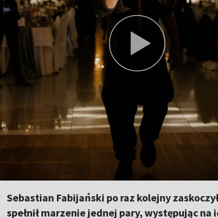
Sebastian Fabijański po raz kolejny zaskoczy
spełnił marzenie jednej pary, występując na 