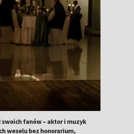
ł swoich fanów – aktor i muzyk
ich weselu bez honorarium,