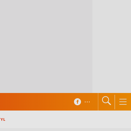
...
TYL