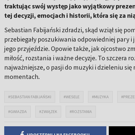
traktując swój występ jako wyjątkowy prezen
tej decyzji, emocjach i historii, która się za ni
Sebastian Fabijański zdradzi, skąd wziął się po
przebiegały poszukiwania odpowiedniej pary i j
jego przyjeździe. Opowie także, jak ojcostwo zmi
miłość, rozstania i ważne decyzje. To szczera 
najważniejsze, o pasji do muzyki i dzieleniu si
momentach.
#SEBASTIAN FABIJAŃSKI
#WESELE
#MUZYKA
#PREZE
#GWIAZDA
#ZWIĄZEK
#ROZSTANIA
UDOSTĘPNIJ NA FACEBOOKU