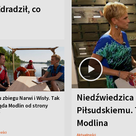
Zdradził, co
Niedźwiedzica
u zbiegu Narwi i Wisły. Tak
ąda Modlin od strony
Piłsudskiemu. 
y
Modlina
ności
Aktualności