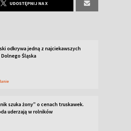
UDOSTĘPNIJ NA X
ski odkrywa jedną z najciekawszych
 Dolnego Śląska
danie
lnik szuka żony” o cenach truskawek.
oda uderzają w rolników