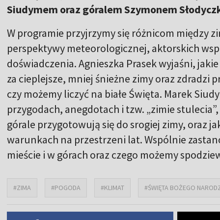
Siudymem oraz góralem Szymonem Słodycz
W programie przyjrzymy się różnicom między zimą
perspektywy meteorologicznej, aktorskich wspo
doświadczenia. Agnieszka Prasek wyjaśni, jaki
za cieplejsze, mniej śnieżne zimy oraz zdradzi
czy możemy liczyć na białe Święta. Marek Siu
przygodach, anegdotach i tzw. „zimie stulecia”,
górale przygotowują się do srogiej zimy, oraz j
warunkach na przestrzeni lat. Wspólnie zastano
mieście i w górach oraz czego możemy spodziewa
#ZIMA
#POGODA
#KLIMAT
#ŚWIĘTA BOŻEGO NARODZ