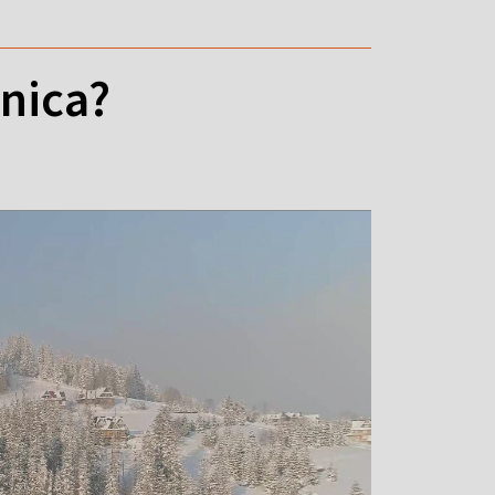
żnica?