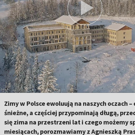
Zimy w Polsce ewoluują na naszych oczach – 
śnieżne, a częściej przypominają długą, prze
się zima na przestrzeni lat i czego możemy
miesiącach, porozmawiamy z Agnieszką Pra