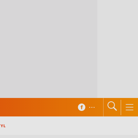
...
TYL