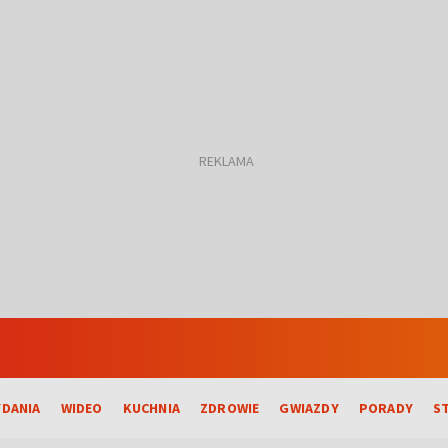
DANIA
WIDEO
KUCHNIA
ZDROWIE
GWIAZDY
PORADY
S