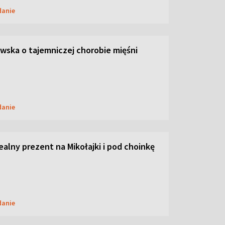
danie
ska o tajemniczej chorobie mięśni
danie
dealny prezent na Mikołajki i pod choinkę
danie