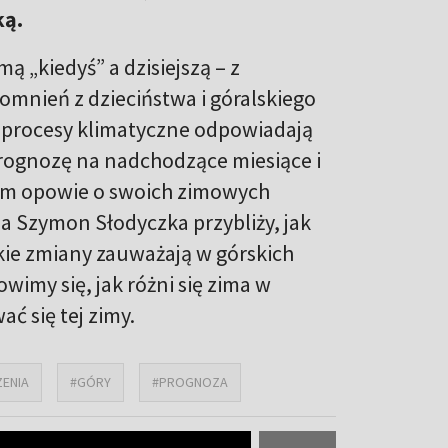
ką.
 „kiedyś” a dzisiejszą – z
mnień z dzieciństwa i góralskiego
e procesy klimatyczne odpowiadają
 prognozę na nadchodzące miesiące i
dym opowie o swoich zimowych
 a Szymon Słodyczka przybliży, jak
akie zmiany zauważają w górskich
wimy się, jak różni się zima w
ć się tej zimy.
ENIA
#GÓRY
#PROGNOZA