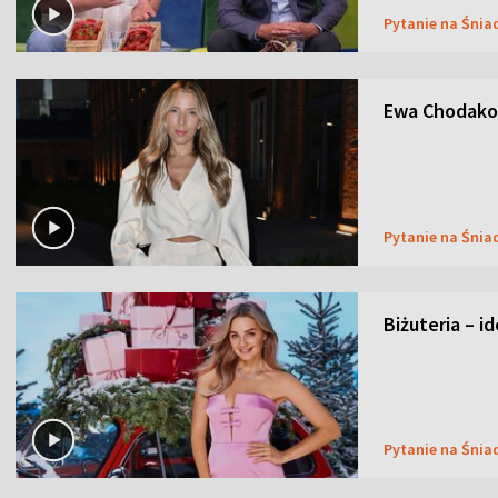
Pytanie na Śnia
Ewa Chodakow
Pytanie na Śnia
Biżuteria – i
Pytanie na Śnia