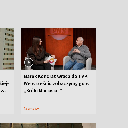
Marek Kondrat wraca do TVP.
iej-
We wrześniu zobaczymy go w
cza
„Królu Maciusiu I”
Rozmowy