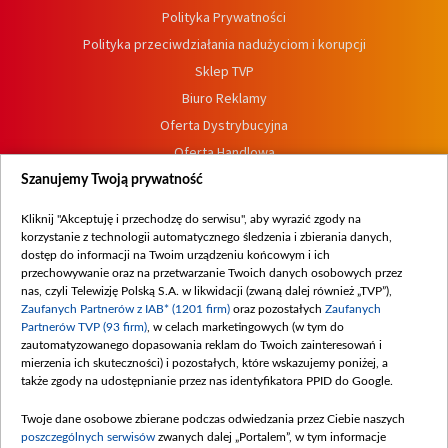
Polityka Prywatności
Polityka przeciwdziałania nadużyciom i korupcji
Sklep TVP
Biuro Reklamy
Oferta Dystrybucyjna
Oferta Handlowa
Dostępność
Szanujemy Twoją prywatność
Moje zgody
Kliknij "Akceptuję i przechodzę do serwisu", aby wyrazić zgody na
Procedura zgłoszeń wewnętrznych
korzystanie z technologii automatycznego śledzenia i zbierania danych,
dostęp do informacji na Twoim urządzeniu końcowym i ich
przechowywanie oraz na przetwarzanie Twoich danych osobowych przez
nas, czyli Telewizję Polską S.A. w likwidacji (zwaną dalej również „TVP”),
Zaufanych Partnerów z IAB* (1201 firm)
oraz pozostałych
Zaufanych
Partnerów TVP (93 firm)
, w celach marketingowych (w tym do
zautomatyzowanego dopasowania reklam do Twoich zainteresowań i
mierzenia ich skuteczności) i pozostałych, które wskazujemy poniżej, a
także zgody na udostępnianie przez nas identyfikatora PPID do Google.
Twoje dane osobowe zbierane podczas odwiedzania przez Ciebie naszych
poszczególnych serwisów
zwanych dalej „Portalem”, w tym informacje