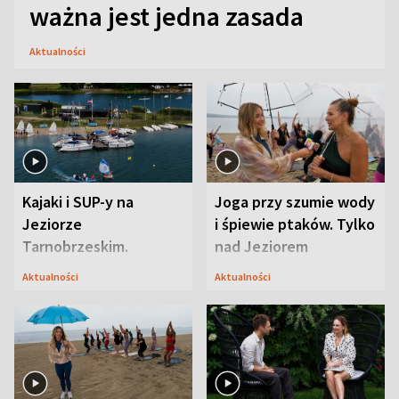
ważna jest jedna zasada
Aktualności
Kajaki i SUP-y na
Joga przy szumie wody
Jeziorze
i śpiewie ptaków. Tylko
Tarnobrzeskim.
nad Jeziorem
Przyrodnicy zwracają
Tarnobrzeskim
Aktualności
Aktualności
uwagę na coś jeszcze