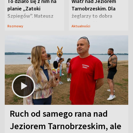
To działo się z nim na
Wiatr nad Jeziorem
planie „Zatoki
Tarnobrzeskim. Dla
Szpiegów”. Mateusz
żeglarzy to dobra
Janicki odsłonił
wiadomość
Rozmowy
Aktualności
aktorski sekret
Ruch od samego rana nad
Jeziorem Tarnobrzeskim, ale