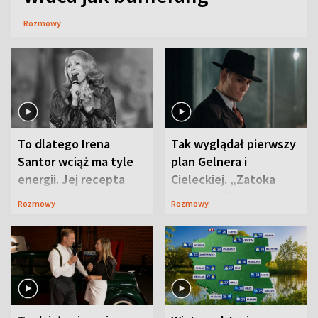
Rozmowy
To dlatego Irena
Tak wyglądał pierwszy
Santor wciąż ma tyle
plan Gelnera i
energii. Jej recepta
Cieleckiej. „Zatoka
jest zaskakująco
szpiegów” od razu ich
Rozmowy
Rozmowy
prosta
zaskoczyła