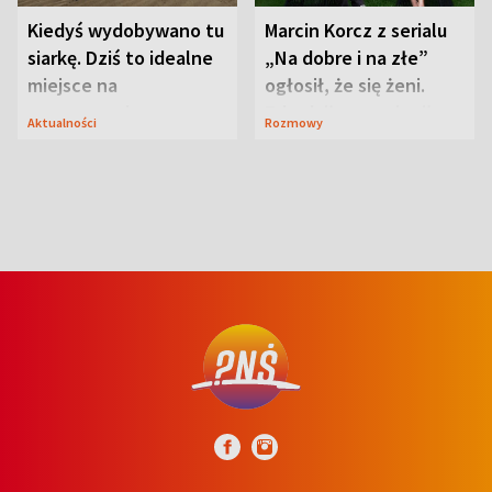
Kiedyś wydobywano tu
Marcin Korcz z serialu
siarkę. Dziś to idealne
„Na dobre i na złe”
miejsce na
ogłosił, że się żeni.
wypoczynek
Zdradził, co zmienił
Aktualności
Rozmowy
syn