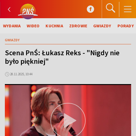
WYDANIA
WIDEO
KUCHNIA
ZDROWIE
GWIAZDY
PORADY
GWIAZDY
Scena PnŚ: Łukasz Reks - "Nigdy nie
było piękniej"
28.11.2025, 10:44