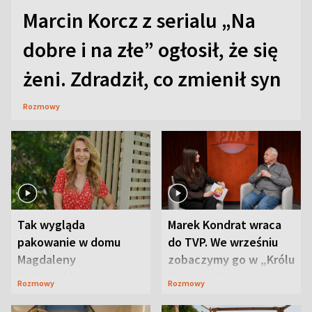
Marcin Korcz z serialu „Na
dobre i na złe” ogłosił, że się
żeni. Zdradził, co zmienił syn
Rozmowy
Tak wygląda
Marek Kondrat wraca
pakowanie w domu
do TVP. We wrześniu
Magdaleny
zobaczymy go w „Królu
Waligórskiej-Lisieckiej.
Maciusiu I”
Rozmowy
Rozmowy
Mąż nie odpuszcza