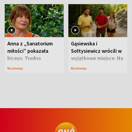
Anna z „Sanatorium
Gąsiewska i
miłości” pokazała
Sołtysiewicz wrócili w
biceps. Trudno
wyjątkowe miejsce. Na
uwierzyć, co przeszła
szlaku czekał
Rozmowy
Rozmowy
wcześniej
niedźwiedź