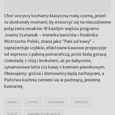
Choć wszyscy kochamy klasyczną małą czarną, jesień
to doskonały moment, by otworzyć się na niecodzienne
połączenia smaków. W każdym wejściu programu
Joanna Szataniak – trenerka baristów i finalistka
Mistrzostw Polski, znana jako "Pani od kawy" –
zaprezentuje szybkie, efektowne kawowe propozycje:
od espresso z paloną pomarańczą, przez białą gorącą
czekoladę z różą i brokatem, aż po babyccino,
cynamonowe latte czy kawę z kremem piernikowym.
Obiecujemy: goście i domownicy będą zachwyceni, a
Państwa kuchnia zamieni się w pachnącą, jesienną
kawiarnię.
#KAWA
#JESIEŃ
#KULINARIA
#PRZEPISY
#LATTE
#AROMATYCZNE NAPOJE