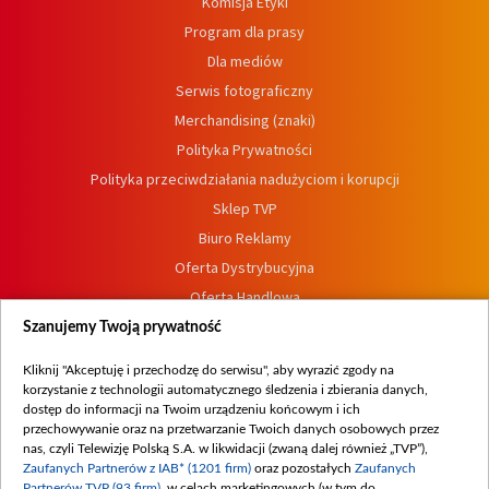
Komisja Etyki
Program dla prasy
Dla mediów
Serwis fotograficzny
Merchandising (znaki)
Polityka Prywatności
Polityka przeciwdziałania nadużyciom i korupcji
Sklep TVP
Biuro Reklamy
Oferta Dystrybucyjna
Oferta Handlowa
Dostępność
Szanujemy Twoją prywatność
Moje zgody
Kliknij "Akceptuję i przechodzę do serwisu", aby wyrazić zgody na
Procedura zgłoszeń wewnętrznych
korzystanie z technologii automatycznego śledzenia i zbierania danych,
dostęp do informacji na Twoim urządzeniu końcowym i ich
przechowywanie oraz na przetwarzanie Twoich danych osobowych przez
nas, czyli Telewizję Polską S.A. w likwidacji (zwaną dalej również „TVP”),
Zaufanych Partnerów z IAB* (1201 firm)
oraz pozostałych
Zaufanych
Partnerów TVP (93 firm)
, w celach marketingowych (w tym do