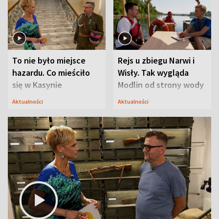
To nie było miejsce
Rejs u zbiegu Narwi i
hazardu. Co mieściło
Wisły. Tak wygląda
się w Kasynie
Modlin od strony wody
Oficerskim?
Aktualności
Aktualności