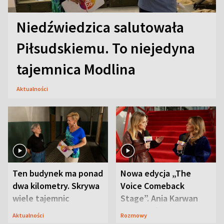
Niedźwiedzica salutowała
Piłsudskiemu. To niejedyna
tajemnica Modlina
Aktualności
Ten budynek ma ponad
Nowa edycja „The
dwa kilometry. Skrywa
Voice Comeback
wiele tajemnic
Stage”. Ania Karwan
zapowiada
Aktualności
Rozmowy
niespodzianki