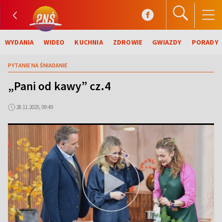
WYDANIA
WIDEO
KUCHNIA
ZDROWIE
GWIAZDY
PORADY
PYTANIE NA ŚNIADANIE
„Pani od kawy” cz.4
28.11.2025, 09:49