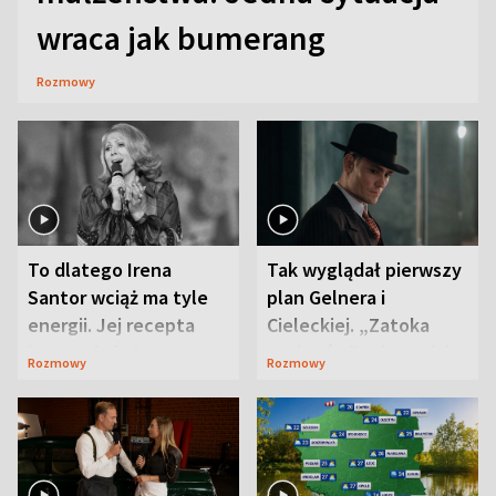
wraca jak bumerang
Rozmowy
To dlatego Irena
Tak wyglądał pierwszy
Santor wciąż ma tyle
plan Gelnera i
energii. Jej recepta
Cieleckiej. „Zatoka
jest zaskakująco
szpiegów” od razu ich
Rozmowy
Rozmowy
prosta
zaskoczyła