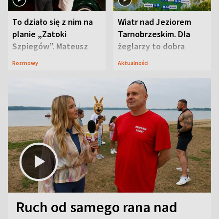
To działo się z nim na
Wiatr nad Jeziorem
planie „Zatoki
Tarnobrzeskim. Dla
Szpiegów”. Mateusz
żeglarzy to dobra
Janicki odsłonił
wiadomość
Rozmowy
Aktualności
aktorski sekret
Ruch od samego rana nad