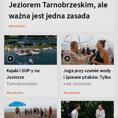
Jeziorem Tarnobrzeskim, ale
ważna jest jedna zasada
Aktualności
Kajaki i SUP-y na
Joga przy szumie wody
Jeziorze
i śpiewie ptaków. Tylko
Tarnobrzeskim.
nad Jeziorem
Przyrodnicy zwracają
Tarnobrzeskim
Aktualności
Aktualności
uwagę na coś jeszcze