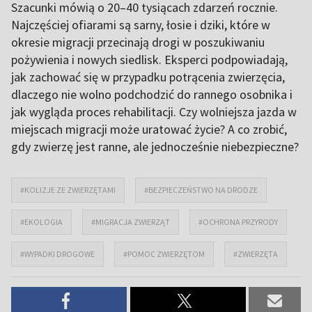
Szacunki mówią o 20–40 tysiącach zdarzeń rocznie.
Najczęściej ofiarami są sarny, łosie i dziki, które w
okresie migracji przecinają drogi w poszukiwaniu
pożywienia i nowych siedlisk. Eksperci podpowiadają,
jak zachować się w przypadku potrącenia zwierzęcia,
dlaczego nie wolno podchodzić do rannego osobnika i
jak wygląda proces rehabilitacji. Czy wolniejsza jazda w
miejscach migracji może uratować życie? A co zrobić,
gdy zwierzę jest ranne, ale jednocześnie niebezpieczne?
#KOLIZJE ZE ZWIERZĘTAMI
#BEZPIECZEŃSTWO NA DRODZE
#EKOLOGIA
#MIGRACJA ZWIERZĄT
#OCHRONA PRZYRODY
#WYPADKI DROGOWE
#POMOC ZWIERZĘTOM
#ZWIERZĘTA