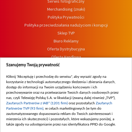
Serwis fotograficzny
Merchandising (znaki)
Polityka Prywatności
Polityka przeciwdziałania nadużyciom i korupcji
Sklep TVP
Biuro Reklamy
Oferta Dystrybucyjna
Oferta Handlowa
Dostępność
Szanujemy Twoją prywatność
Moje zgody
Kliknij "Akceptuję i przechodzę do serwisu", aby wyrazić zgody na
Procedura zgłoszeń wewnętrznych
korzystanie z technologii automatycznego śledzenia i zbierania danych,
dostęp do informacji na Twoim urządzeniu końcowym i ich
przechowywanie oraz na przetwarzanie Twoich danych osobowych przez
nas, czyli Telewizję Polską S.A. w likwidacji (zwaną dalej również „TVP”),
Zaufanych Partnerów z IAB* (1201 firm)
oraz pozostałych
Zaufanych
Partnerów TVP (93 firm)
, w celach marketingowych (w tym do
zautomatyzowanego dopasowania reklam do Twoich zainteresowań i
mierzenia ich skuteczności) i pozostałych, które wskazujemy poniżej, a
także zgody na udostępnianie przez nas identyfikatora PPID do Google.