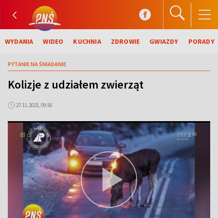
WYDANIA
WIDEO
KUCHNIA
ZDROWIE
GWIAZDY
PORADY
PYTANIE NA ŚNIADANIE
Kolizje z udziałem zwierząt
27.11.2025, 09:56