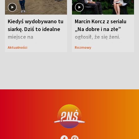
Kiedyś wydobywano tu
Marcin Korcz z serialu
siarkę. Dziś to idealne
„Na dobre i na złe”
miejsce na
ogłosił, że się żeni.
wypoczynek
Zdradził, co zmienił
Aktualności
Rozmowy
syn