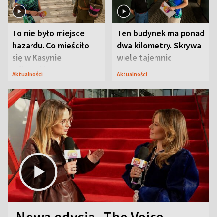
To nie było miejsce
Ten budynek ma ponad
hazardu. Co mieściło
dwa kilometry. Skrywa
się w Kasynie
wiele tajemnic
Oficerskim?
Aktualności
Aktualności
Nowa edycja „The Voice