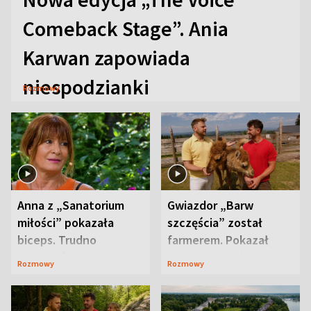
Comeback Stage”. Ania
Karwan zapowiada
niespodzianki
Rozmowy
Anna z „Sanatorium
Gwiazdor „Barw
miłości” pokazała
szczęścia” został
biceps. Trudno
farmerem. Pokazał
uwierzyć, co przeszła
swoje niezwykłe
Rozmowy
Rozmowy
wcześniej
ranczo