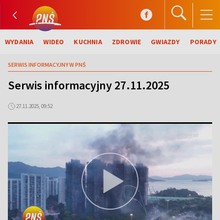
WYDANIA
WIDEO
KUCHNIA
ZDROWIE
GWIAZDY
PORADY
SERWIS INFORMACYJNY W PNŚ
Serwis informacyjny 27.11.2025
27.11.2025, 09:52