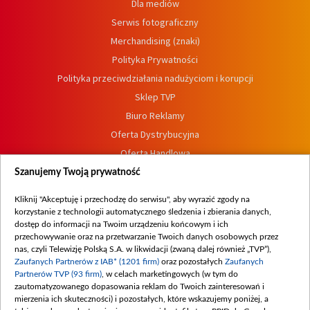
Dla mediów
Serwis fotograficzny
Merchandising (znaki)
Polityka Prywatności
Polityka przeciwdziałania nadużyciom i korupcji
Sklep TVP
Biuro Reklamy
Oferta Dystrybucyjna
Oferta Handlowa
Dostępność
Szanujemy Twoją prywatność
Moje zgody
Kliknij "Akceptuję i przechodzę do serwisu", aby wyrazić zgody na
Procedura zgłoszeń wewnętrznych
korzystanie z technologii automatycznego śledzenia i zbierania danych,
dostęp do informacji na Twoim urządzeniu końcowym i ich
przechowywanie oraz na przetwarzanie Twoich danych osobowych przez
nas, czyli Telewizję Polską S.A. w likwidacji (zwaną dalej również „TVP”),
Zaufanych Partnerów z IAB* (1201 firm)
oraz pozostałych
Zaufanych
Partnerów TVP (93 firm)
, w celach marketingowych (w tym do
zautomatyzowanego dopasowania reklam do Twoich zainteresowań i
mierzenia ich skuteczności) i pozostałych, które wskazujemy poniżej, a