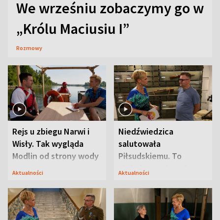
We wrześniu zobaczymy go w
„Królu Maciusiu I”
Rozmowy
Rejs u zbiegu Narwi i
Niedźwiedzica
Wisły. Tak wygląda
salutowała
Modlin od strony wody
Piłsudskiemu. To
niejedyna tajemnica
Aktualności
Aktualności
Modlina