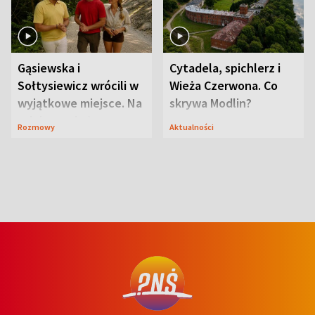
Gąsiewska i
Cytadela, spichlerz i
Sołtysiewicz wrócili w
Wieża Czerwona. Co
wyjątkowe miejsce. Na
skrywa Modlin?
szlaku czekał
Rozmowy
Aktualności
niedźwiedź