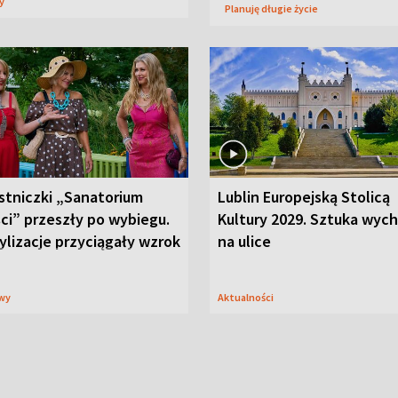
sy
Planuję długie życie
stniczki „Sanatorium
Lublin Europejską Stolicą
ci” przeszły po wybiegu.
Kultury 2029. Sztuka wyc
ylizacje przyciągały wzrok
na ulice
wy
Aktualności