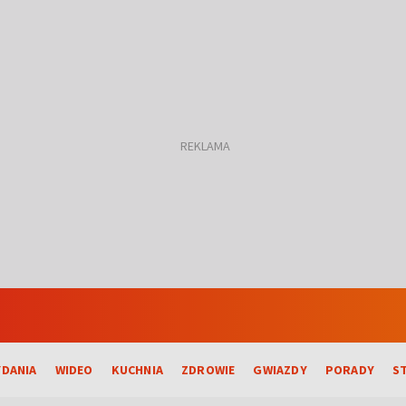
DANIA
WIDEO
KUCHNIA
ZDROWIE
GWIAZDY
PORADY
S