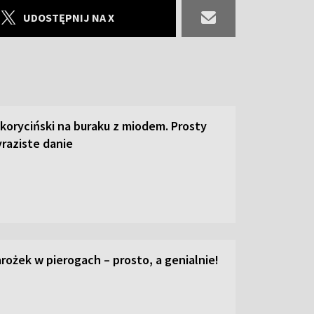
UDOSTĘPNIJ NA X
 koryciński na buraku z miodem. Prosty
raziste danie
ożek w pierogach – prosto, a genialnie!