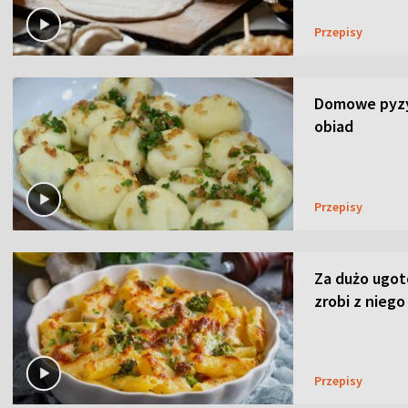
Przepisy
Domowe pyzy 
obiad
Przepisy
Za dużo ugo
zrobi z niego
Przepisy