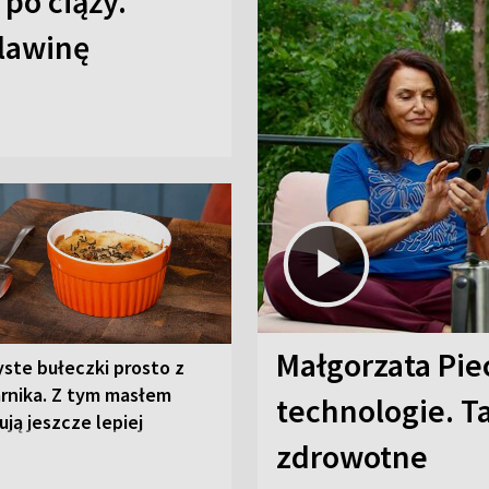
 po ciąży.
 lawinę
Małgorzata Pie
ste bułeczki prosto z
arnika. Z tym masłem
technologie. T
ją jeszcze lepiej
zdrowotne