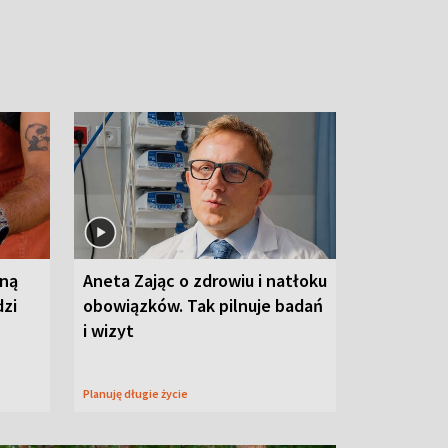
wną
Aneta Zając o zdrowiu i natłoku
dzi
obowiązków. Tak pilnuje badań
i wizyt
Planuję długie życie