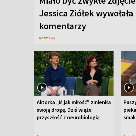
Miało być zwykłe zdjęcie
Jessica Ziółek wywołała
komentarzy
Rozmowy
Aktorka „M jak miłość” zmieniła
Puszy
swoją drogę. Dziś wiąże
piek
przyszłość z neurobiologią
smaku