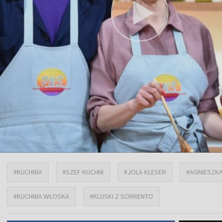
#KUCHNIA
#SZEF KUCHNI
#JOLA KLESER
#AGNIESZKA
#KUCHNIA WŁOSKA
#KLUSKI Z SORRENTO