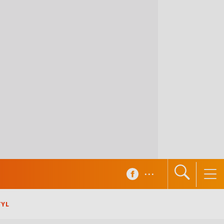
...
TYL