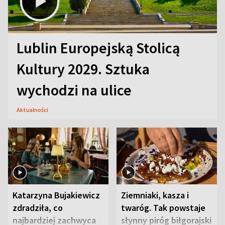
Lublin Europejską Stolicą
Kultury 2029. Sztuka
wychodzi na ulice
Aktualności
Katarzyna Bujakiewicz
Ziemniaki, kasza i
zdradziła, co
twaróg. Tak powstaje
najbardziej zachwyca
słynny piróg biłgorajski