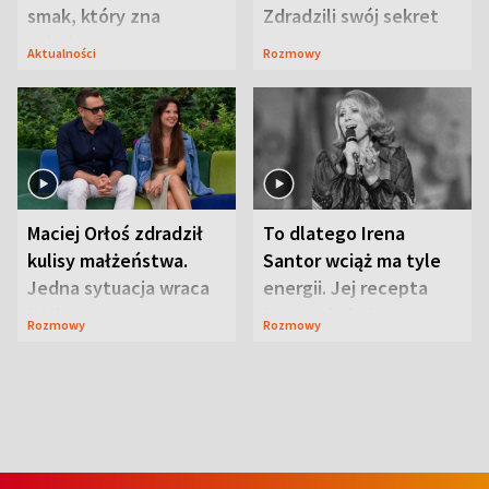
smak, który zna
Zdradzili swój sekret
Lubelszczyzna
Aktualności
Rozmowy
Maciej Orłoś zdradził
To dlatego Irena
kulisy małżeństwa.
Santor wciąż ma tyle
Jedna sytuacja wraca
energii. Jej recepta
jak bumerang
jest zaskakująco
Rozmowy
Rozmowy
prosta