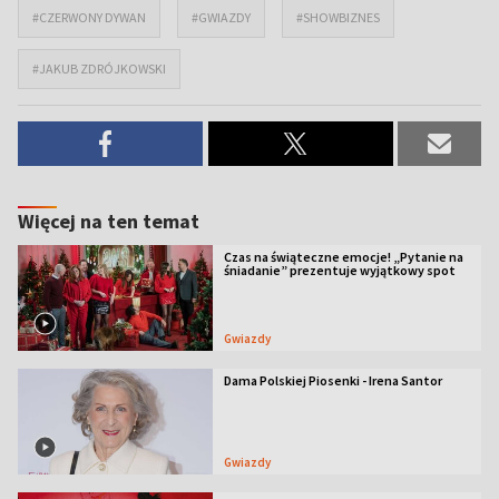
#CZERWONY DYWAN
#GWIAZDY
#SHOWBIZNES
#JAKUB ZDRÓJKOWSKI
Więcej na ten temat
Czas na świąteczne emocje! „Pytanie na
śniadanie” prezentuje wyjątkowy spot
Gwiazdy
Dama Polskiej Piosenki - Irena Santor
Gwiazdy