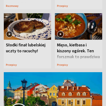
ją w Lublinie
Rozmowy
Przepisy
Słodki finał lubelskiej
Mięso, kiełbasa i
uczty to racuchy!
kiszony ogórek. Ten
forszmak to prawdziwa
uczta
Przepisy
Przepisy