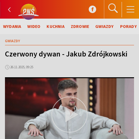
WYDANIA
WIDEO
KUCHNIA
ZDROWIE
GWIAZDY
PORADY
GWIAZDY
Czerwony dywan - Jakub Zdrójkowski
26.11.2025, 09:25