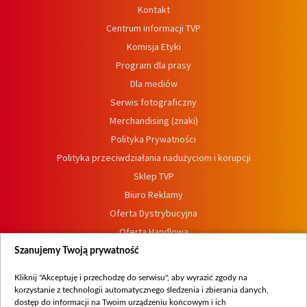
Kontakt
Centrum informacji TVP
Komisja Etyki
Program dla prasy
Dla mediów
Serwis fotograficzny
Merchandising (znaki)
Polityka Prywatności
Polityka przeciwdziałania nadużyciom i korupcji
Sklep TVP
Biuro Reklamy
Oferta Dystrybucyjna
Oferta Handlowa
Dostępność
Szanujemy Twoją prywatność
Moje zgody
Kliknij "Akceptuję i przechodzę do serwisu", aby wyrazić zgody na
Procedura zgłoszeń wewnętrznych
korzystanie z technologii automatycznego śledzenia i zbierania danych,
dostęp do informacji na Twoim urządzeniu końcowym i ich