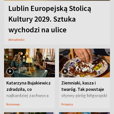
Lublin Europejską Stolicą
Kultury 2029. Sztuka
wychodzi na ulice
Aktualności
Katarzyna Bujakiewicz
Ziemniaki, kasza i
zdradziła, co
twaróg. Tak powstaje
najbardziej zachwyca
słynny piróg biłgorajski
ją w Lublinie
Rozmowy
Przepisy