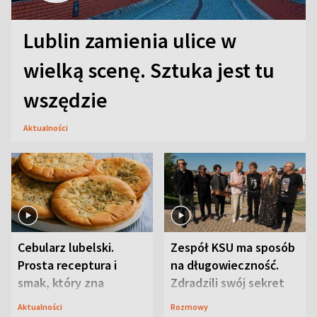
Lublin zamienia ulice w
wielką scenę. Sztuka jest tu
wszędzie
Aktualności
Cebularz lubelski.
Zespół KSU ma sposób
Prosta receptura i
na długowieczność.
smak, który zna
Zdradzili swój sekret
Lubelszczyzna
Aktualności
Rozmowy