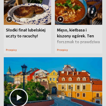
Słodki finał lubelskiej
Mięso, kiełbasa i
uczty to racuchy!
kiszony ogórek. Ten
forszmak to prawdziwa
uczta
Przepisy
Przepisy