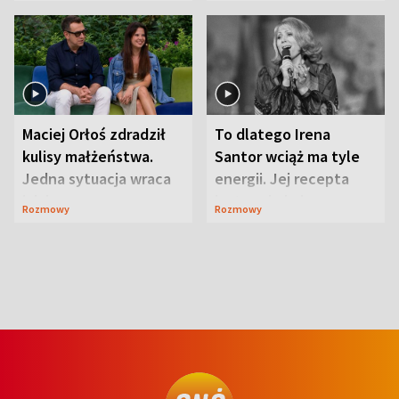
Maciej Orłoś zdradził
To dlatego Irena
kulisy małżeństwa.
Santor wciąż ma tyle
Jedna sytuacja wraca
energii. Jej recepta
jak bumerang
jest zaskakująco
Rozmowy
Rozmowy
prosta