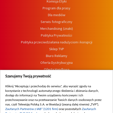
Komisja Etyki
Program dla prasy
Dla mediów
Serwis fotograficzny
Merchandising (znaki)
Polityka Prywatności
Polityka przeciwdziałania nadużyciom i korupcji
Sklep TVP
Biuro Reklamy
Oferta Dystrybucyjna
Oferta Handlowa
Dostępność
Szanujemy Twoją prywatność
Moje zgody
Kliknij "Akceptuję i przechodzę do serwisu", aby wyrazić zgody na
Procedura zgłoszeń wewnętrznych
korzystanie z technologii automatycznego śledzenia i zbierania danych,
dostęp do informacji na Twoim urządzeniu końcowym i ich
przechowywanie oraz na przetwarzanie Twoich danych osobowych przez
nas, czyli Telewizję Polską S.A. w likwidacji (zwaną dalej również „TVP”),
Zaufanych Partnerów z IAB* (1201 firm)
oraz pozostałych
Zaufanych