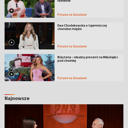
rolników
Pytanie na Śniadanie
Ewa Chodakowska o tajemniczej
chorobie mięśni
Pytanie na Śniadanie
Biżuteria – idealny prezent na Mikołajki i
pod choinkę
Pytanie na Śniadanie
Najnowsze