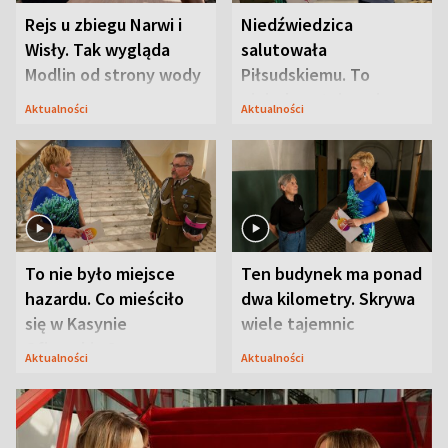
Rejs u zbiegu Narwi i
Niedźwiedzica
Wisły. Tak wygląda
salutowała
Modlin od strony wody
Piłsudskiemu. To
niejedyna tajemnica
Aktualności
Aktualności
Modlina
To nie było miejsce
Ten budynek ma ponad
hazardu. Co mieściło
dwa kilometry. Skrywa
się w Kasynie
wiele tajemnic
Oficerskim?
Aktualności
Aktualności