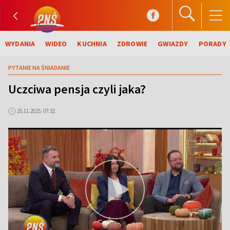
WYDANIA
WIDEO
KUCHNIA
ZDROWIE
GWIAZDY
PORADY
PYTANIE NA ŚNIADANIE
Uczciwa pensja czyli jaka?
25.11.2025, 07:32