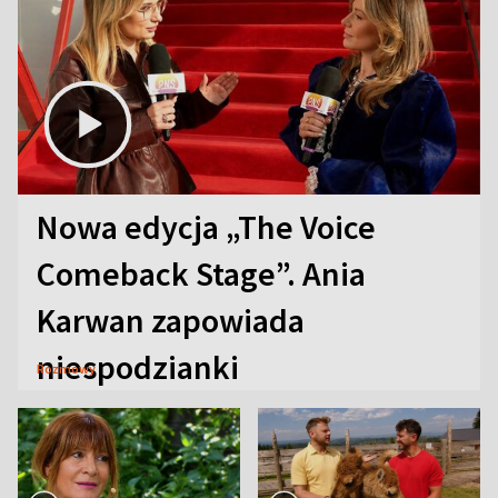
Nowa edycja „The Voice
Comeback Stage”. Ania
Karwan zapowiada
niespodzianki
Rozmowy