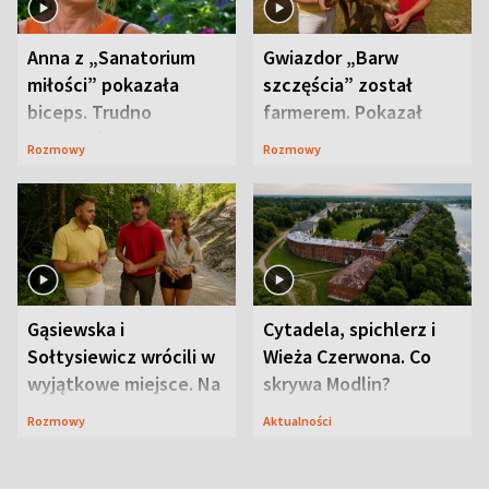
Anna z „Sanatorium
Gwiazdor „Barw
miłości” pokazała
szczęścia” został
biceps. Trudno
farmerem. Pokazał
uwierzyć, co przeszła
swoje niezwykłe
Rozmowy
Rozmowy
wcześniej
ranczo
Gąsiewska i
Cytadela, spichlerz i
Sołtysiewicz wrócili w
Wieża Czerwona. Co
wyjątkowe miejsce. Na
skrywa Modlin?
szlaku czekał
Rozmowy
Aktualności
niedźwiedź