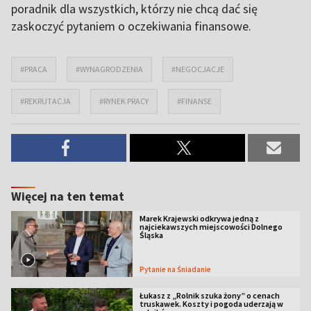
poradnik dla wszystkich, którzy nie chcą dać się
zaskoczyć pytaniem o oczekiwania finansowe.
#PRACA
#WYNAGRODZENIA
#NEGOCJACJE
#REKRUTACJA
#RYNEK PRACY
#FINANSE
Więcej na ten temat
Marek Krajewski odkrywa jedną z
najciekawszych miejscowości Dolnego
Śląska
Pytanie na Śniadanie
Łukasz z „Rolnik szuka żony” o cenach
truskawek. Koszty i pogoda uderzają w