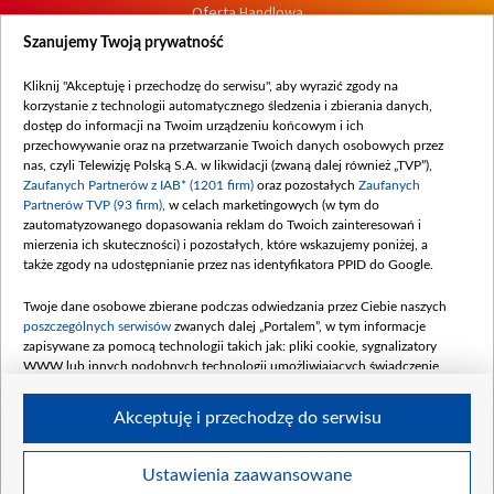
Oferta Handlowa
Dostępność
Szanujemy Twoją prywatność
Moje zgody
Kliknij "Akceptuję i przechodzę do serwisu", aby wyrazić zgody na
Procedura zgłoszeń wewnętrznych
korzystanie z technologii automatycznego śledzenia i zbierania danych,
dostęp do informacji na Twoim urządzeniu końcowym i ich
przechowywanie oraz na przetwarzanie Twoich danych osobowych przez
nas, czyli Telewizję Polską S.A. w likwidacji (zwaną dalej również „TVP”),
Zaufanych Partnerów z IAB* (1201 firm)
oraz pozostałych
Zaufanych
Partnerów TVP (93 firm)
, w celach marketingowych (w tym do
zautomatyzowanego dopasowania reklam do Twoich zainteresowań i
mierzenia ich skuteczności) i pozostałych, które wskazujemy poniżej, a
także zgody na udostępnianie przez nas identyfikatora PPID do Google.
Twoje dane osobowe zbierane podczas odwiedzania przez Ciebie naszych
poszczególnych serwisów
zwanych dalej „Portalem”, w tym informacje
zapisywane za pomocą technologii takich jak: pliki cookie, sygnalizatory
WWW lub innych podobnych technologii umożliwiających świadczenie
dopasowanych i bezpiecznych usług, personalizację treści oraz reklam,
udostępnianie funkcji mediów społecznościowych oraz analizowanie ruchu
Akceptuję i przechodzę do serwisu
w Internecie.
Twoje dane osobowe zbierane podczas odwiedzania przez Ciebie
Ustawienia zaawansowane
poszczególnych serwisów
na Portalu, takie jak adresy IP, identyfikatory