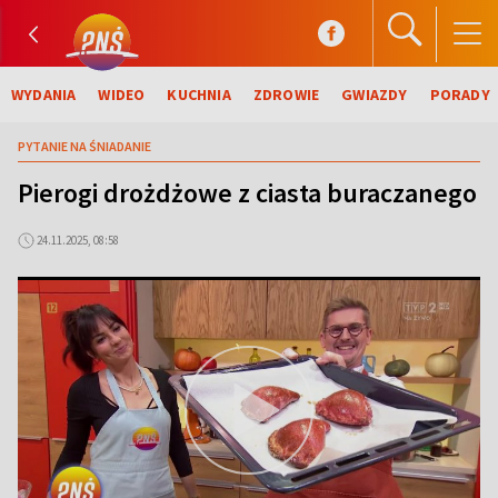
WYDANIA
WIDEO
KUCHNIA
ZDROWIE
GWIAZDY
PORADY
PYTANIE NA ŚNIADANIE
Pierogi drożdżowe z ciasta buraczanego
24.11.2025, 08:58