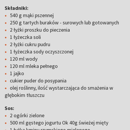
Składniki:
540 g mąki pszennej
250 g tartych buraków - surowych lub gotowanych
2 łyżki proszku do pieczenia
1 łyżeczka soli
2 łyżki cukru pudru
1 łyżeczka sody oczyszczonej
120 ml wody
120 ml mleka pełnego
1 jajko
cukier puder do posypania
olej roślinny, ilość wystarczająca do smażenia w
głębokim tłuszczu
Sos:
2 ogórki zielone
500 ml gęstego jogurtu Ok 40g świeżej mięty
1 łyżka kminu rzymskiego mielonego