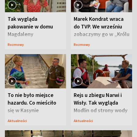
Tak wygląda
Marek Kondrat wraca
pakowanie w domu
do TVP. We wrześniu
Magdaleny
zobaczymy go w „Królu
Waligórskiej-Lisieckiej.
Maciusiu I”
Rozmowy
Rozmowy
Mąż nie odpuszcza
To nie było miejsce
Rejs u zbiegu Narwi i
hazardu. Co mieściło
Wisły. Tak wygląda
się w Kasynie
Modlin od strony wody
Oficerskim?
Aktualności
Aktualności