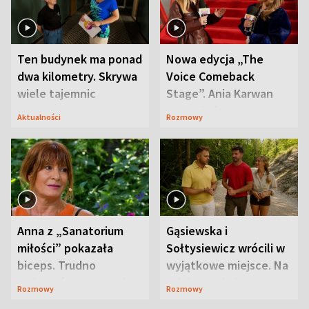
Ten budynek ma ponad
Nowa edycja „The
dwa kilometry. Skrywa
Voice Comeback
wiele tajemnic
Stage”. Ania Karwan
zapowiada
Aktualności
Rozmowy
niespodzianki
Anna z „Sanatorium
Gąsiewska i
miłości” pokazała
Sołtysiewicz wrócili w
biceps. Trudno
wyjątkowe miejsce. Na
uwierzyć, co przeszła
szlaku czekał
Rozmowy
Rozmowy
wcześniej
niedźwiedź