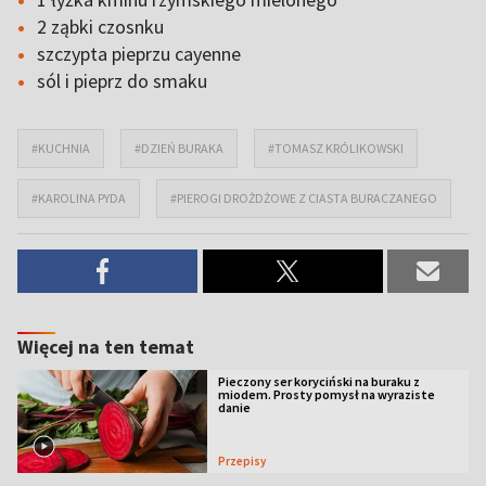
2 ząbki czosnku
szczypta pieprzu cayenne
sól i pieprz do smaku
#KUCHNIA
#DZIEŃ BURAKA
#TOMASZ KRÓLIKOWSKI
#KAROLINA PYDA
#PIEROGI DROŻDŻOWE Z CIASTA BURACZANEGO
Więcej na ten temat
Pieczony ser koryciński na buraku z
miodem. Prosty pomysł na wyraziste
danie
Przepisy