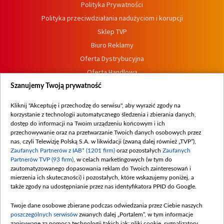
Polityka Prywatności
Polityka przeciwdziałania nadużyciom i korupcji
Sklep TVP
Biuro Reklamy
Oferta Dystrybucyjna
Oferta Handlowa
Dostępność
Szanujemy Twoją prywatność
Moje zgody
Kliknij "Akceptuję i przechodzę do serwisu", aby wyrazić zgody na
Procedura zgłoszeń wewnętrznych
korzystanie z technologii automatycznego śledzenia i zbierania danych,
dostęp do informacji na Twoim urządzeniu końcowym i ich
przechowywanie oraz na przetwarzanie Twoich danych osobowych przez
nas, czyli Telewizję Polską S.A. w likwidacji (zwaną dalej również „TVP”),
Zaufanych Partnerów z IAB* (1201 firm)
oraz pozostałych
Zaufanych
Partnerów TVP (93 firm)
, w celach marketingowych (w tym do
zautomatyzowanego dopasowania reklam do Twoich zainteresowań i
mierzenia ich skuteczności) i pozostałych, które wskazujemy poniżej, a
także zgody na udostępnianie przez nas identyfikatora PPID do Google.
Twoje dane osobowe zbierane podczas odwiedzania przez Ciebie naszych
poszczególnych serwisów
zwanych dalej „Portalem”, w tym informacje
zapisywane za pomocą technologii takich jak: pliki cookie, sygnalizatory