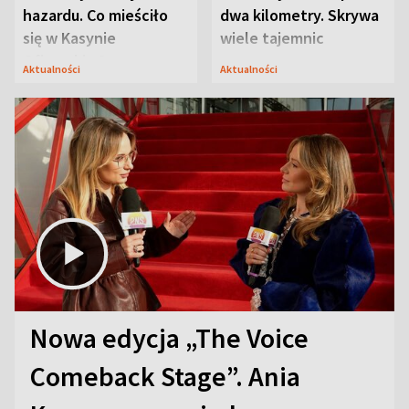
hazardu. Co mieściło
dwa kilometry. Skrywa
się w Kasynie
wiele tajemnic
Oficerskim?
Aktualności
Aktualności
Nowa edycja „The Voice
Comeback Stage”. Ania