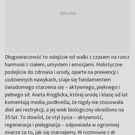
Długowieczność to odejście od walki z czasem na rzecz
harmonii z ciałem, umysłem i emocjami. Holistyczne
podejście do zdrowia i urody, oparte na prewencji i
codziennych nawykach, staje się fundamentem
świadomego starzenia się – aktywnego, pięknego i
pełnego sił. Aneta Kręglicka, której urodę i klasę od lat
komentują media, podkreśla, że nigdy nie stosowała
diet ani restrykcji, a jej wiek biologiczny określono na
35 lat. To dowód, że styl życia – aktywność,
regeneracja i pielęgnacja – odpowiada w ogromnej
mierze za to, jak się starzejemy. W rozmowie z dr