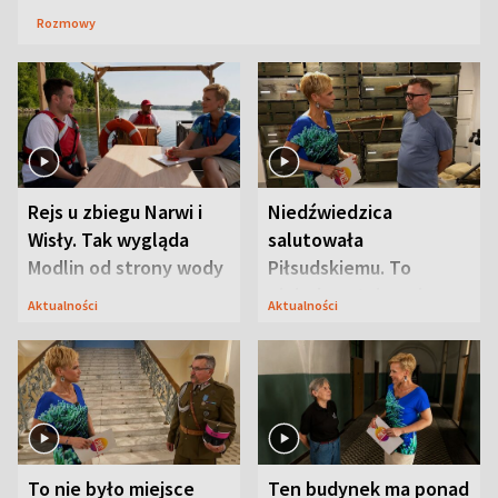
Rozmowy
Rejs u zbiegu Narwi i
Niedźwiedzica
Wisły. Tak wygląda
salutowała
Modlin od strony wody
Piłsudskiemu. To
niejedyna tajemnica
Aktualności
Aktualności
Modlina
To nie było miejsce
Ten budynek ma ponad