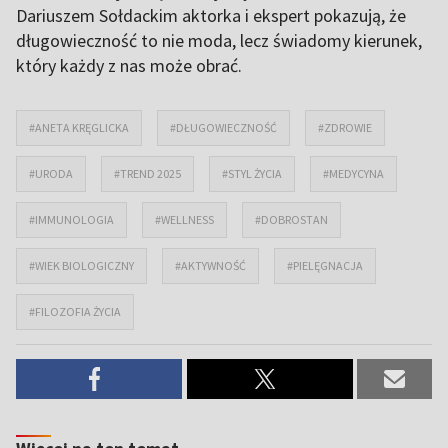
Dariuszem Sołdackim aktorka i ekspert pokazują, że
długowieczność to nie moda, lecz świadomy kierunek,
który każdy z nas może obrać.
#ANETA KRĘGLICKA
#DŁUGOWIECZNOŚĆ
#ZDROWIE
#URODA
#TREND 2025
#STYL ŻYCIA
#MEDYCYNA
#IMMUNOLOGIA
#WELLNESS
#DOBROSTAN
#WIEK BIOLOGICZNY
#AKTYWNOŚĆ
#PIELĘGNACJA
#FILOZOFIA ŻYCIA