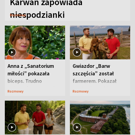
Karwan zapowiada
niespodzianki
Rozmowy
Anna z „Sanatorium
Gwiazdor „Barw
miłości” pokazała
szczęścia” został
biceps. Trudno
farmerem. Pokazał
uwierzyć, co przeszła
swoje niezwykłe
Rozmowy
Rozmowy
wcześniej
ranczo