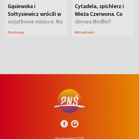
Gąsiewska i
Cytadela, spichlerz i
Sołtysiewicz wrócili w
Wieża Czerwona. Co
wyjątkowe miejsce. Na
skrywa Modlin?
szlaku czekał
Rozmowy
Aktualności
niedźwiedź
Abonament TVP