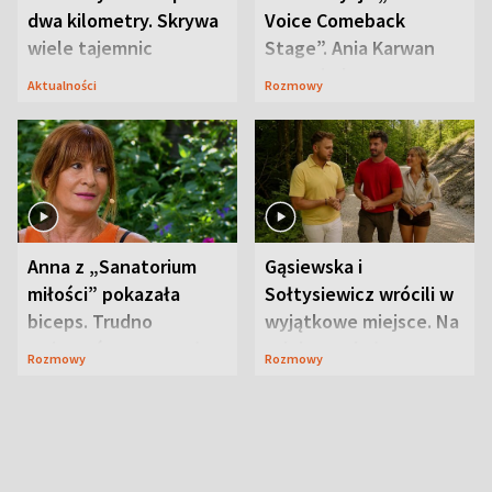
dwa kilometry. Skrywa
Voice Comeback
wiele tajemnic
Stage”. Ania Karwan
zapowiada
Aktualności
Rozmowy
niespodzianki
Anna z „Sanatorium
Gąsiewska i
miłości” pokazała
Sołtysiewicz wrócili w
biceps. Trudno
wyjątkowe miejsce. Na
uwierzyć, co przeszła
szlaku czekał
Rozmowy
Rozmowy
wcześniej
niedźwiedź