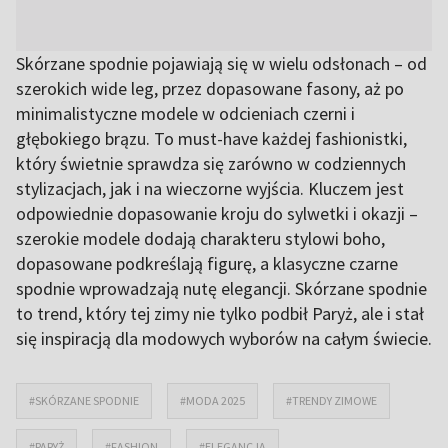
Skórzane spodnie pojawiają się w wielu odsłonach – od
szerokich wide leg, przez dopasowane fasony, aż po
minimalistyczne modele w odcieniach czerni i
głębokiego brązu. To must-have każdej fashionistki,
który świetnie sprawdza się zarówno w codziennych
stylizacjach, jak i na wieczorne wyjścia. Kluczem jest
odpowiednie dopasowanie kroju do sylwetki i okazji –
szerokie modele dodają charakteru stylowi boho,
dopasowane podkreślają figurę, a klasyczne czarne
spodnie wprowadzają nutę elegancji. Skórzane spodnie
to trend, który tej zimy nie tylko podbił Paryż, ale i stał
się inspiracją dla modowych wyborów na całym świecie.
#SKÓRZANE SPODNIE
#MODA 2025
#TRENDY ZIMOWE
#PARYŻ
#FASHION
#ELEGANCJA