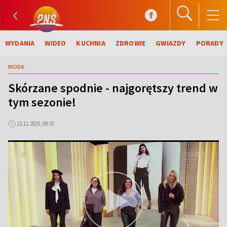
WYDANIA
WIDEO
KUCHNIA
ZDROWIE
GWIAZDY
PORADY
MODA
Skórzane spodnie - najgorętszy trend w
tym sezonie!
23.11.2025, 09:37