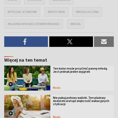
#STYLIZACJE ZIMOWE
#MUST-HAVE
#MODA ULICZNA
#KLASYKA W NOWOCZESNYM WYDANIU
#MODA
Więcej na ten temat
Ten kolor może przyćmić pannę młodą.
Jest jednak jeden wyjątek
Moda
Nie pakuj połowy walizki. Ten plażowy
dodatek uratuje większość wakacyjnych
stylizacji
Moda