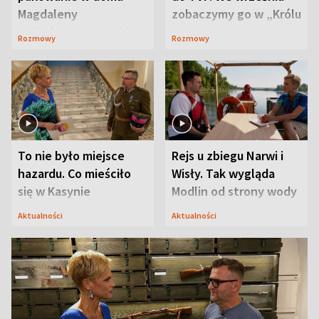
Magdaleny
zobaczymy go w „Królu
Waligórskiej-Lisieckiej.
Maciusiu I”
Rozmowy
Rozmowy
Mąż nie odpuszcza
To nie było miejsce
Rejs u zbiegu Narwi i
hazardu. Co mieściło
Wisły. Tak wygląda
się w Kasynie
Modlin od strony wody
Oficerskim?
Aktualności
Aktualności