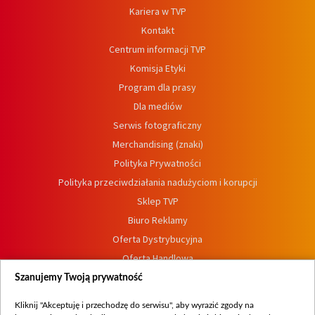
Kariera w TVP
Kontakt
Centrum informacji TVP
Komisja Etyki
Program dla prasy
Dla mediów
Serwis fotograficzny
Merchandising (znaki)
Polityka Prywatności
Polityka przeciwdziałania nadużyciom i korupcji
Sklep TVP
Biuro Reklamy
Oferta Dystrybucyjna
Oferta Handlowa
Dostępność
Szanujemy Twoją prywatność
Moje zgody
Kliknij "Akceptuję i przechodzę do serwisu", aby wyrazić zgody na