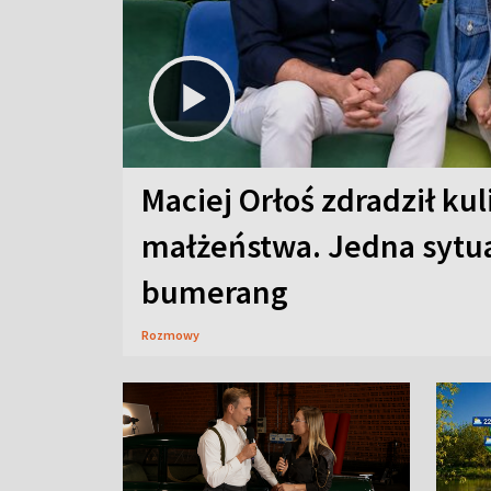
Maciej Orłoś zdradził kul
małżeństwa. Jedna sytua
bumerang
Rozmowy