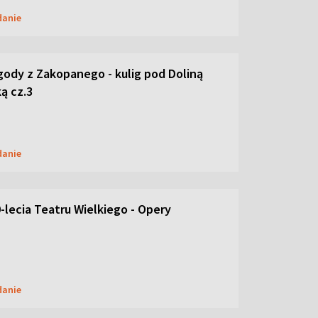
danie
ody z Zakopanego - kulig pod Doliną
ą cz.3
danie
-lecia Teatru Wielkiego - Opery
danie