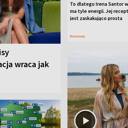
To dlatego Irena Santor w
ma tyle energii. Jej recep
jest zaskakująco prosta
Rozmowy
isy
cja wraca jak