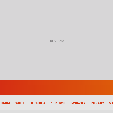
DANIA
WIDEO
KUCHNIA
ZDROWIE
GWIAZDY
PORADY
S