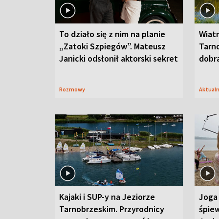
To działo się z nim na planie
Wiat
„Zatoki Szpiegów”. Mateusz
Tarno
Janicki odsłonił aktorski sekret
dobr
Rozmowy
Aktual
Kajaki i SUP-y na Jeziorze
Joga 
Tarnobrzeskim. Przyrodnicy
śpiew