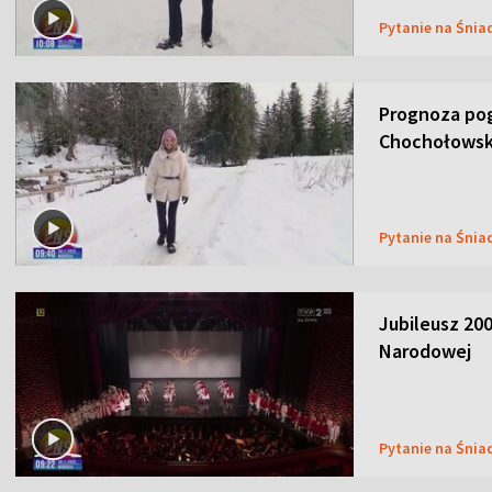
Pytanie na Śnia
Prognoza pog
Chochołowsk
Pytanie na Śnia
Jubileusz 200
Narodowej
Pytanie na Śnia