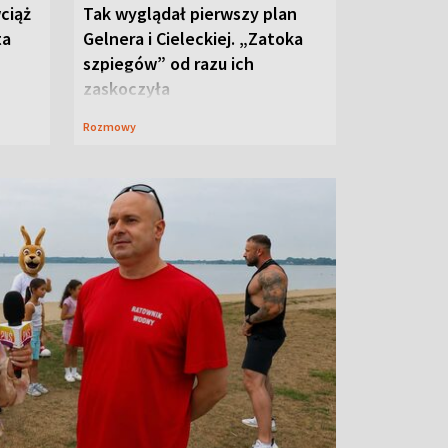
ciąż
Tak wyglądał pierwszy plan
ta
Gelnera i Cieleckiej. „Zatoka
szpiegów” od razu ich
zaskoczyła
Rozmowy