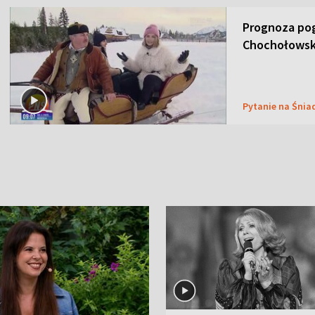
Prognoza pog
Chochołowsk
Pytanie na Śnia