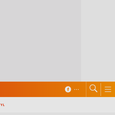
...
TYL