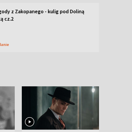
ody z Zakopanego - kulig pod Doliną
ą cz.2
danie