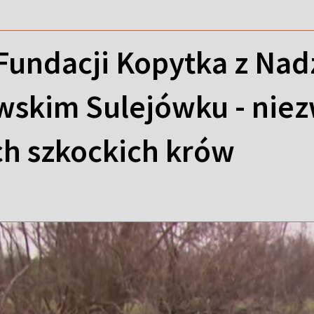
Fundacji Kopytka z Nad
skim Sulejówku - niezw
h szkockich krów