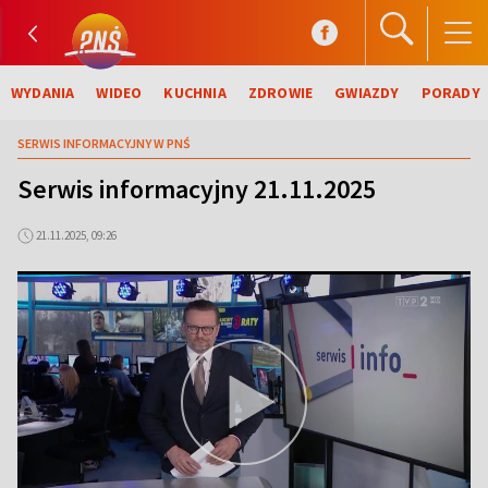
WYDANIA
WIDEO
KUCHNIA
ZDROWIE
GWIAZDY
PORADY
SERWIS INFORMACYJNY W PNŚ
Serwis informacyjny 21.11.2025
21.11.2025, 09:26