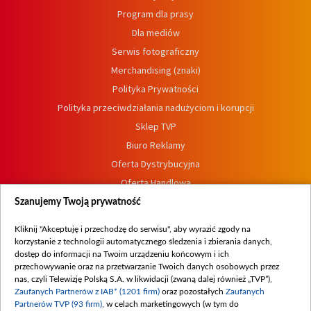
Program dla prasy
Dla mediów
Serwis fotograficzny
Merchandising (znaki)
Polityka Prywatności
Polityka przeciwdziałania nadużyciom i korupcji
Sklep TVP
Biuro Reklamy
Oferta Dystrybucyjna
Oferta Handlowa
Dostępność
Szanujemy Twoją prywatność
Moje zgody
Kliknij "Akceptuję i przechodzę do serwisu", aby wyrazić zgody na
Procedura zgłoszeń wewnętrznych
korzystanie z technologii automatycznego śledzenia i zbierania danych,
dostęp do informacji na Twoim urządzeniu końcowym i ich
przechowywanie oraz na przetwarzanie Twoich danych osobowych przez
nas, czyli Telewizję Polską S.A. w likwidacji (zwaną dalej również „TVP”),
Zaufanych Partnerów z IAB* (1201 firm)
oraz pozostałych
Zaufanych
Partnerów TVP (93 firm)
, w celach marketingowych (w tym do