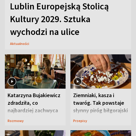
Lublin Europejską Stolicą
Kultury 2029. Sztuka
wychodzi na ulice
Aktualności
Katarzyna Bujakiewicz
Ziemniaki, kasza i
zdradziła, co
twaróg. Tak powstaje
najbardziej zachwyca
słynny piróg biłgorajski
ją w Lublinie
Rozmowy
Przepisy