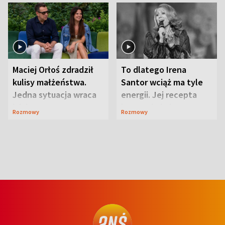
Maciej Orłoś zdradził
To dlatego Irena
kulisy małżeństwa.
Santor wciąż ma tyle
Jedna sytuacja wraca
energii. Jej recepta
jak bumerang
jest zaskakująco
Rozmowy
Rozmowy
prosta