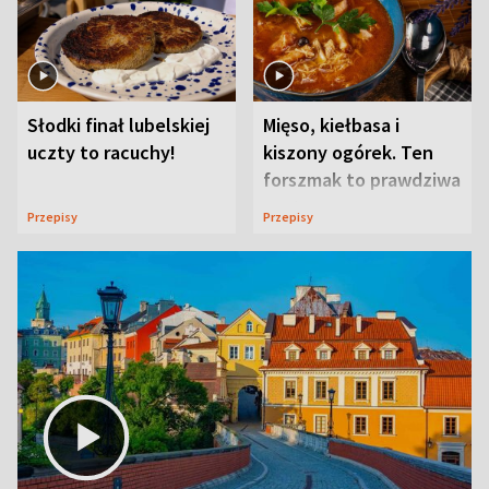
Słodki finał lubelskiej
Mięso, kiełbasa i
uczty to racuchy!
kiszony ogórek. Ten
forszmak to prawdziwa
uczta
Przepisy
Przepisy