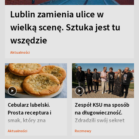
Lublin zamienia ulice w
wielką scenę. Sztuka jest tu
wszędzie
Aktualności
Cebularz lubelski.
Zespół KSU ma sposób
Prosta receptura i
na długowieczność.
smak, który zna
Zdradzili swój sekret
Lubelszczyzna
Aktualności
Rozmowy