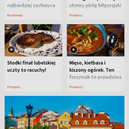
najbardziej zachwyca
słynny piróg biłgorajski
ją w Lublinie
Rozmowy
Przepisy
Słodki finał lubelskiej
Mięso, kiełbasa i
uczty to racuchy!
kiszony ogórek. Ten
forszmak to prawdziwa
uczta
Przepisy
Przepisy