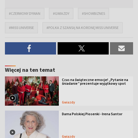
#CZERWONY DYWAN
#GWIAZDY
#SHOWBIZNES
#MISS UNIVERSE
#POLKA Z SZANSĄ NA KORONĘ MISS UNIVERSE
Więcej na ten temat
Czas na świąteczne emocje! „Pytanie na
śniadanie” prezentuje wyjątkowy spot
Gwiazdy
Dama Polskiej Piosenki - Irena Santor
Gwiazdy