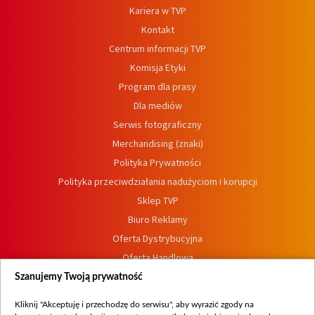
Kariera w TVP
Kontakt
Centrum informacji TVP
Komisja Etyki
Program dla prasy
Dla mediów
Serwis fotograficzny
Merchandising (znaki)
Polityka Prywatności
Polityka przeciwdziałania nadużyciom i korupcji
Sklep TVP
Biuro Reklamy
Oferta Dystrybucyjna
Oferta Handlowa
Dostępność
Szanujemy Twoją prywatność
Moje zgody
Kliknij "Akceptuję i przechodzę do serwisu", aby wyrazić zgody na
Procedura zgłoszeń wewnętrznych