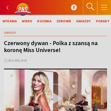
WYDANIA
WIDEO
KUCHNIA
ZDROWIE
GWIAZDY
PORADY
GWIAZDY
Czerwony dywan - Polka z szansą na
koronę Miss Universe!
20.11.2025, 10:33