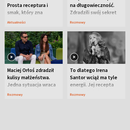
Prosta receptura i
na długowieczność.
smak, który zna
Zdradzili swój sekret
Lubelszczyzna
Aktualności
Rozmowy
Maciej Orłoś zdradził
To dlatego Irena
kulisy małżeństwa.
Santor wciąż ma tyle
Jedna sytuacja wraca
energii. Jej recepta
jak bumerang
jest zaskakująco
Rozmowy
Rozmowy
prosta