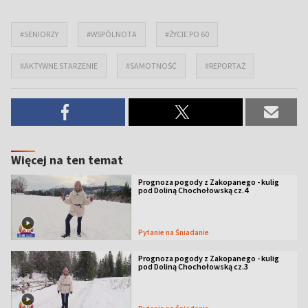
#SENIORZY
#WSPÓLNOTA
#ŻYCIE PO 60
#AKTYWNE STARZENIE
#SAMOTNOŚĆ
#REPORTAŻ
Więcej na ten temat
Prognoza pogody z Zakopanego - kulig
pod Doliną Chochołowską cz.4
Pytanie na Śniadanie
Prognoza pogody z Zakopanego - kulig
pod Doliną Chochołowską cz.3