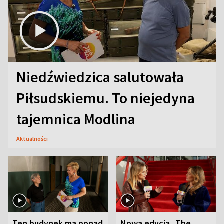
Niedźwiedzica salutowała
Piłsudskiemu. To niejedyna
tajemnica Modlina
Aktualności
Ten budynek ma ponad
Nowa edycja „The