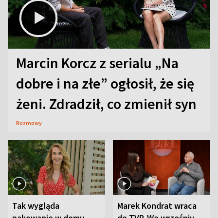
Marcin Korcz z serialu „Na
dobre i na złe” ogłosił, że się
żeni. Zdradził, co zmienił syn
Rozmowy
Tak wygląda
Marek Kondrat wraca
pakowanie w domu
do TVP. We wrześniu