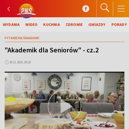
WYDANIA
WIDEO
KUCHNIA
ZDROWIE
GWIAZDY
PORADY
PYTANIE NA ŚNIADANIE
"Akademik dla Seniorów" - cz.2
20.11.2025, 09:18