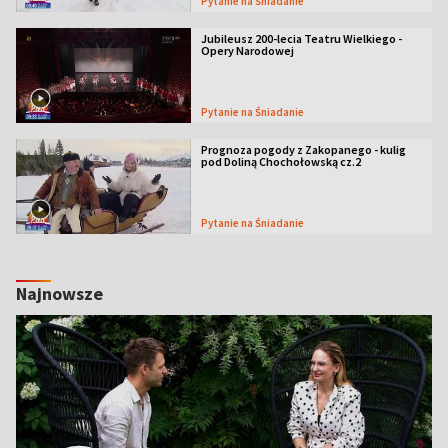
Pytanie na Śniadanie
Jubileusz 200-lecia Teatru Wielkiego -
Opery Narodowej
Pytanie na Śniadanie
Prognoza pogody z Zakopanego - kulig
pod Doliną Chochołowską cz.2
Pytanie na Śniadanie
Najnowsze