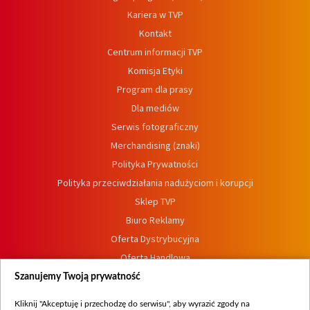
Kariera w TVP
Kontakt
Centrum informacji TVP
Komisja Etyki
Program dla prasy
Dla mediów
Serwis fotograficzny
Merchandising (znaki)
Polityka Prywatności
Polityka przeciwdziałania nadużyciom i korupcji
Sklep TVP
Biuro Reklamy
Oferta Dystrybucyjna
Oferta Handlowa
Dostępność
Szanujemy Twoją prywatność
Moje zgody
Kliknij "Akceptuję i przechodzę do serwisu", aby wyrazić zgody na