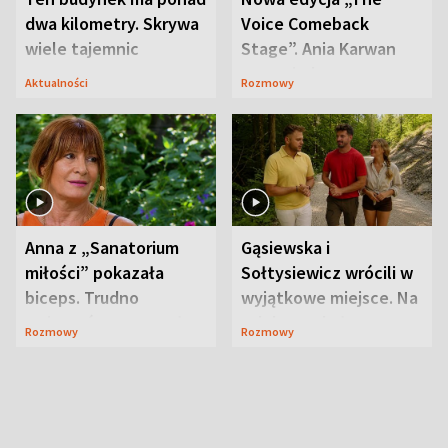
dwa kilometry. Skrywa
Voice Comeback
wiele tajemnic
Stage”. Ania Karwan
zapowiada
Aktualności
Rozmowy
niespodzianki
Anna z „Sanatorium
Gąsiewska i
miłości” pokazała
Sołtysiewicz wrócili w
biceps. Trudno
wyjątkowe miejsce. Na
uwierzyć, co przeszła
szlaku czekał
Rozmowy
Rozmowy
wcześniej
niedźwiedź