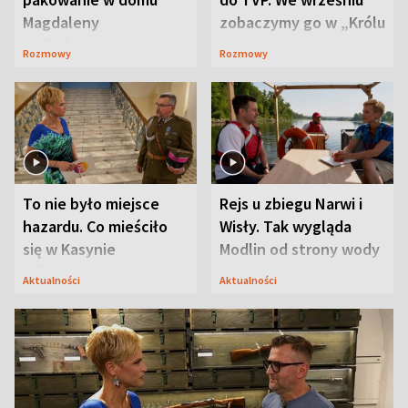
Magdaleny
zobaczymy go w „Królu
Waligórskiej-Lisieckiej.
Maciusiu I”
Rozmowy
Rozmowy
Mąż nie odpuszcza
To nie było miejsce
Rejs u zbiegu Narwi i
hazardu. Co mieściło
Wisły. Tak wygląda
się w Kasynie
Modlin od strony wody
Oficerskim?
Aktualności
Aktualności