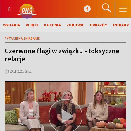
WYDANIA
WIDEO
KUCHNIA
ZDROWIE
GWIAZDY
PORADY
PYTANIE NA ŚNIADANIE
Czerwone flagi w związku - toksyczne
relacje
20.11.2025, 09:12