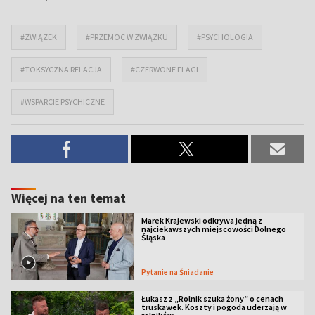
#ZWIĄZEK
#PRZEMOC W ZWIĄZKU
#PSYCHOLOGIA
#TOKSYCZNA RELACJA
#CZERWONE FLAGI
#WSPARCIE PSYCHICZNE
Więcej na ten temat
Marek Krajewski odkrywa jedną z
najciekawszych miejscowości Dolnego
Śląska
Pytanie na Śniadanie
Łukasz z „Rolnik szuka żony” o cenach
truskawek. Koszty i pogoda uderzają w