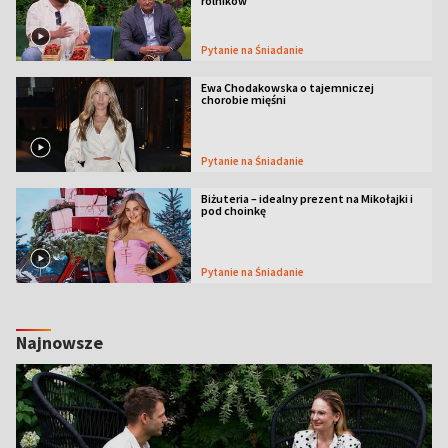
rolników
Pytanie na Śniadanie
Ewa Chodakowska o tajemniczej
chorobie mięśni
Pytanie na Śniadanie
Biżuteria – idealny prezent na Mikołajki i
pod choinkę
Pytanie na Śniadanie
Najnowsze