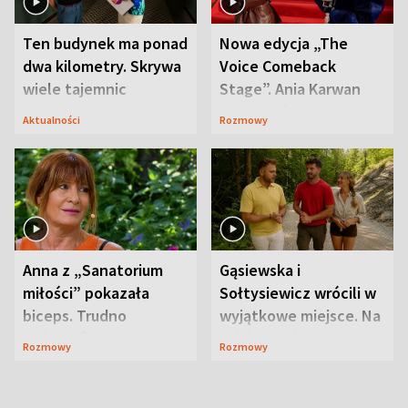
Ten budynek ma ponad
Nowa edycja „The
dwa kilometry. Skrywa
Voice Comeback
wiele tajemnic
Stage”. Ania Karwan
zapowiada
Aktualności
Rozmowy
niespodzianki
Anna z „Sanatorium
Gąsiewska i
miłości” pokazała
Sołtysiewicz wrócili w
biceps. Trudno
wyjątkowe miejsce. Na
uwierzyć, co przeszła
szlaku czekał
Rozmowy
Rozmowy
wcześniej
niedźwiedź