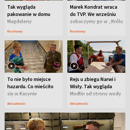
Tak wygląda
Marek Kondrat wraca
pakowanie w domu
do TVP. We wrześniu
Magdaleny
zobaczymy go w „Królu
Waligórskiej-Lisieckiej.
Maciusiu I”
Rozmowy
Rozmowy
Mąż nie odpuszcza
To nie było miejsce
Rejs u zbiegu Narwi i
hazardu. Co mieściło
Wisły. Tak wygląda
się w Kasynie
Modlin od strony wody
Oficerskim?
Aktualności
Aktualności