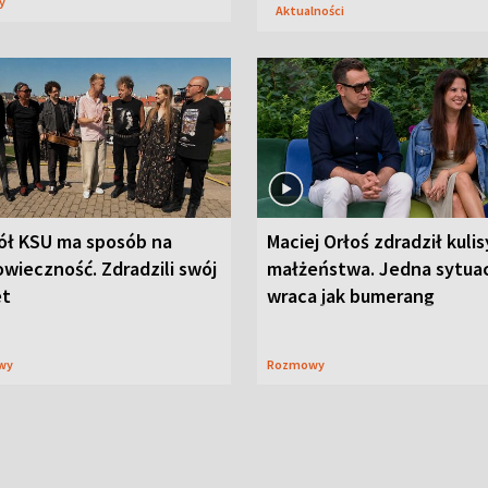
sy
Aktualności
ół KSU ma sposób na
Maciej Orłoś zdradził kulis
wieczność. Zdradzili swój
małżeństwa. Jedna sytua
et
wraca jak bumerang
wy
Rozmowy