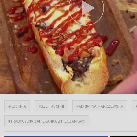
#KUCHNIA
#SZEF KUCHNI
#ADRIANNA MARCZEWSKA
#TRADYCYJNA ZAPIEKANKA Z PIECZARKAMI