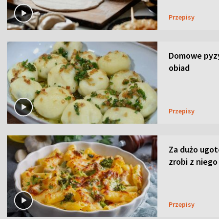
Przepisy
Domowe pyzy 
obiad
Przepisy
Za dużo ugo
zrobi z niego
Przepisy