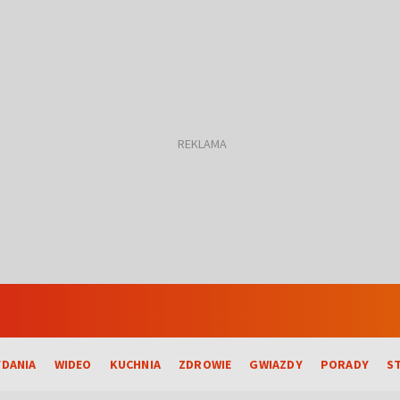
DANIA
WIDEO
KUCHNIA
ZDROWIE
GWIAZDY
PORADY
S