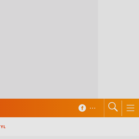
...
TYL