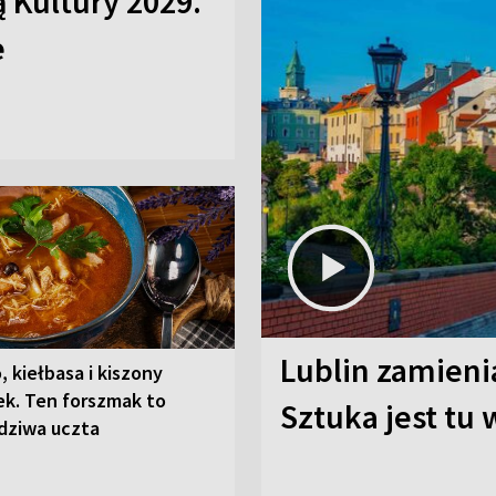
ą Kultury 2029.
e
Lublin zamienia
, kiełbasa i kiszony
ek. Ten forszmak to
Sztuka jest tu
dziwa uczta