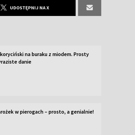
UDOSTĘPNIJ NA X
 koryciński na buraku z miodem. Prosty
raziste danie
ożek w pierogach – prosto, a genialnie!