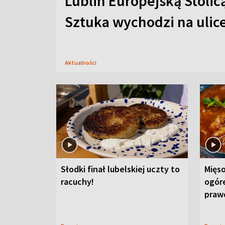
Lublin Europejską Stolic
Sztuka wychodzi na ulic
Aktualności
Słodki finał lubelskiej uczty to
Mięso
racuchy!
ogór
praw