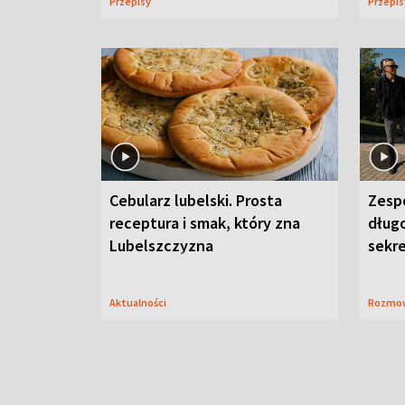
Przepisy
Przepi
Cebularz lubelski. Prosta
Zesp
receptura i smak, który zna
długo
Lubelszczyzna
sekr
Aktualności
Rozmo