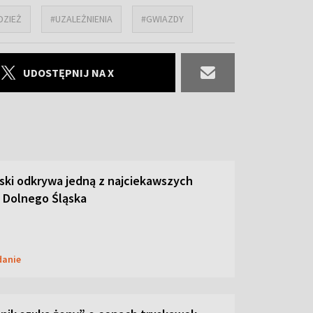
DZIEŻ
#UZALEŻNIENIA
#GWIAZDY
UDOSTĘPNIJ NA X
ski odkrywa jedną z najciekawszych
 Dolnego Śląska
danie