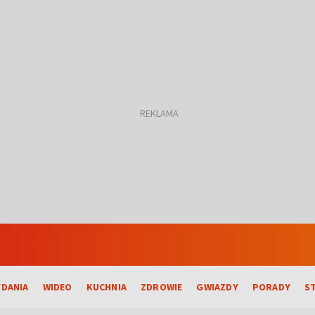
DANIA
WIDEO
KUCHNIA
ZDROWIE
GWIAZDY
PORADY
S