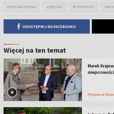
#RZUCANIE PALENIA
#ZDROWIE
#E-PAPIEROSY
#MŁO
UDOSTĘPNIJ NA FACEBOOKU
Więcej na ten temat
Marek Krajew
miejscowości
Pytanie na Śnia