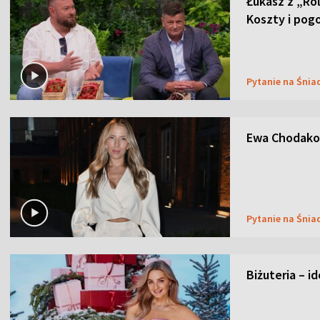
Łukasz z „Ro
Koszty i pog
Pytanie na Śnia
Ewa Chodakow
Pytanie na Śnia
Biżuteria – i