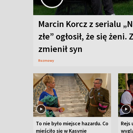
Marcin Korcz z serialu „N
złe” ogłosił, że się żeni. 
zmienił syn
Rozmowy
To nie było miejsce hazardu. Co
Rejs 
mieściło się w Kasynie
wygl