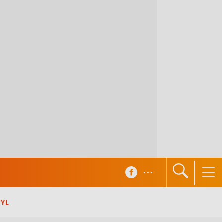
...
TYL