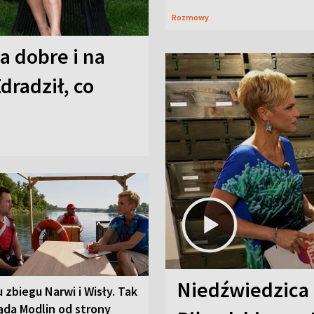
Rozmowy
a dobre i na
Zdradził, co
Niedźwiedzica
u zbiegu Narwi i Wisły. Tak
ąda Modlin od strony