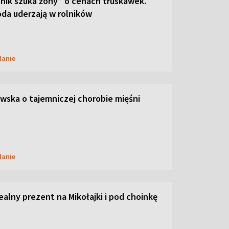
lnik szuka żony” o cenach truskawek.
oda uderzają w rolników
danie
ska o tajemniczej chorobie mięśni
danie
dealny prezent na Mikołajki i pod choinkę