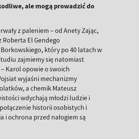
zkodliwe, ale mogą prowadzić do
rwały z paleniem – od Anety Zając,
ez Roberta El Gendego
 Borkowskiego, który po 40 latach w
studiu zajmiemy się natomiast
– Karol opowie o swoich
ojsiat wyjaśni mechanizmy
tolatków, a chemik Mateusz
wistości wdychają młodzi ludzie i
połączenie historii osobistych i
ia i ochrona przed nałogiem są