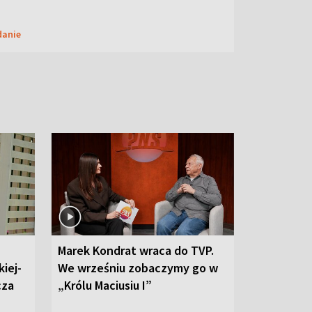
danie
Marek Kondrat wraca do TVP.
iej-
We wrześniu zobaczymy go w
cza
„Królu Maciusiu I”