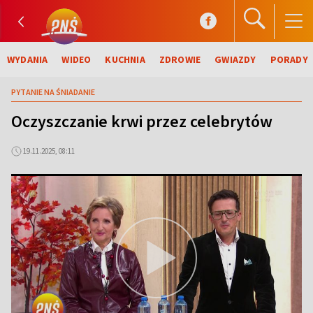
WYDANIA
WIDEO
KUCHNIA
ZDROWIE
GWIAZDY
PORADY
PYTANIE NA ŚNIADANIE
Oczyszczanie krwi przez celebrytów
19.11.2025, 08:11