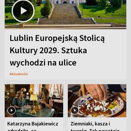
Lublin Europejską Stolicą
Kultury 2029. Sztuka
wychodzi na ulice
Aktualności
Katarzyna Bujakiewicz
Ziemniaki, kasza i
zdradziła, co
twaróg. Tak powstaje