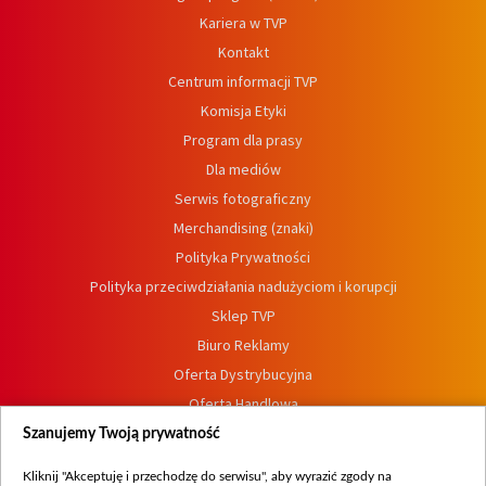
Kariera w TVP
Kontakt
Centrum informacji TVP
Komisja Etyki
Program dla prasy
Dla mediów
Serwis fotograficzny
Merchandising (znaki)
Polityka Prywatności
Polityka przeciwdziałania nadużyciom i korupcji
Sklep TVP
Biuro Reklamy
Oferta Dystrybucyjna
Oferta Handlowa
Dostępność
Szanujemy Twoją prywatność
Moje zgody
Kliknij "Akceptuję i przechodzę do serwisu", aby wyrazić zgody na