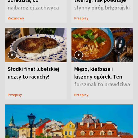
najbardziej zachwyca
słynny piróg biłgorajski
ją w Lublinie
Rozmowy
Przepisy
Słodki finał lubelskiej
Mięso, kiełbasa i
uczty to racuchy!
kiszony ogórek. Ten
forszmak to prawdziwa
uczta
Przepisy
Przepisy