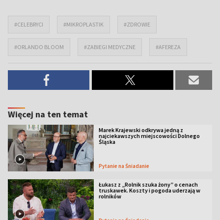
#CELEBRYCI
#MIKROPLASTIK
#ZDROWIE
#ORLANDO BLOOM
#ZABIEGI MEDYCZNE
#AFEREZA
Więcej na ten temat
Marek Krajewski odkrywa jedną z
najciekawszych miejscowości Dolnego
Śląska
Pytanie na Śniadanie
Łukasz z „Rolnik szuka żony” o cenach
truskawek. Koszty i pogoda uderzają w
rolników