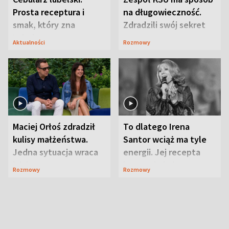
Prosta receptura i
na długowieczność.
smak, który zna
Zdradzili swój sekret
Lubelszczyzna
Aktualności
Rozmowy
Maciej Orłoś zdradził
To dlatego Irena
kulisy małżeństwa.
Santor wciąż ma tyle
Jedna sytuacja wraca
energii. Jej recepta
jak bumerang
jest zaskakująco
Rozmowy
Rozmowy
prosta