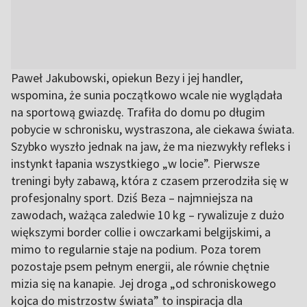
Paweł Jakubowski, opiekun Bezy i jej handler,
wspomina, że sunia początkowo wcale nie wyglądała
na sportową gwiazdę. Trafiła do domu po długim
pobycie w schronisku, wystraszona, ale ciekawa świata.
Szybko wyszło jednak na jaw, że ma niezwykły refleks i
instynkt łapania wszystkiego „w locie”. Pierwsze
treningi były zabawą, która z czasem przerodziła się w
profesjonalny sport. Dziś Beza – najmniejsza na
zawodach, ważąca zaledwie 10 kg – rywalizuje z dużo
większymi border collie i owczarkami belgijskimi, a
mimo to regularnie staje na podium. Poza torem
pozostaje psem pełnym energii, ale równie chętnie
mizia się na kanapie. Jej droga „od schroniskowego
kojca do mistrzostw świata” to inspiracja dla