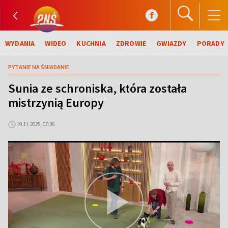
WYDANIA
WIDEO
KUCHNIA
ZDROWIE
GWIAZDY
PORADY
PYTANIE NA ŚNIADANIE
Sunia ze schroniska, która została
mistrzynią Europy
19.11.2025, 07:36