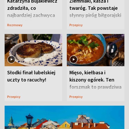
Katarzyna Bujakiewicz
Ziemniaki, kasza i
zdradziła, co
twaróg. Tak powstaje
najbardziej zachwyca
słynny piróg biłgorajski
ją w Lublinie
Rozmowy
Przepisy
Słodki finał lubelskiej
Mięso, kiełbasa i
uczty to racuchy!
kiszony ogórek. Ten
forszmak to prawdziwa
uczta
Przepisy
Przepisy