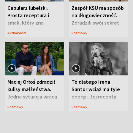
Cebularz lubelski.
Zespół KSU ma sposób
Prosta receptura i
na długowieczność.
smak, który zna
Zdradzili swój sekret
Lubelszczyzna
Aktualności
Rozmowy
Maciej Orłoś zdradził
To dlatego Irena
kulisy małżeństwa.
Santor wciąż ma tyle
Jedna sytuacja wraca
energii. Jej recepta
jak bumerang
jest zaskakująco
Rozmowy
Rozmowy
prosta