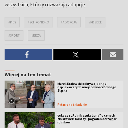
wszystkich, którzy rozważają adopcję.
#PIES
#SCHRONISKO
#ADOPCJA
#FRISBEE
#SPORT
#BEZA
Więcej na ten temat
Marek Krajewski odkrywa jedną z
najciekawszych miejscowości Dolnego
Śląska
Pytanie na Śniadanie
Łukasz z „Rolnik szuka żony” o cenach
truskawek. Koszty i pogoda uderzają w
rolników