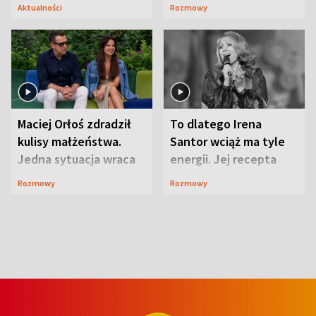
Lubelszczyzna
Aktualności
Rozmowy
Maciej Orłoś zdradził
To dlatego Irena
kulisy małżeństwa.
Santor wciąż ma tyle
Jedna sytuacja wraca
energii. Jej recepta
jak bumerang
jest zaskakująco
Rozmowy
Rozmowy
prosta