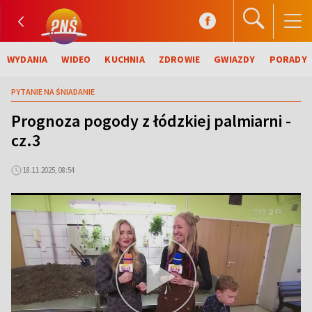
WYDANIA
WIDEO
KUCHNIA
ZDROWIE
GWIAZDY
PORADY
PYTANIE NA ŚNIADANIE
Prognoza pogody z łódzkiej palmiarni -
cz.3
18.11.2025, 08:54