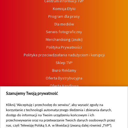
Centrum informacji TVP
Komisja Etyki
Program dla prasy
Dla mediów
Serwis fotograficzny
Merchandising (znaki)
Polityka Prywatności
Polityka przeciwdziałania nadużyciom i korupcji
Sklep TVP
Biuro Reklamy
Oferta Dystrybucyjna
Oferta Handlowa
Dostępność
Szanujemy Twoją prywatność
Moje zgody
Kliknij "Akceptuję i przechodzę do serwisu", aby wyrazić zgody na
Procedura zgłoszeń wewnętrznych
korzystanie z technologii automatycznego śledzenia i zbierania danych,
dostęp do informacji na Twoim urządzeniu końcowym i ich
przechowywanie oraz na przetwarzanie Twoich danych osobowych przez
nas, czyli Telewizję Polską S.A. w likwidacji (zwaną dalej również „TVP”),