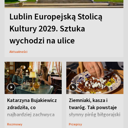
Lublin Europejską Stolicą
Kultury 2029. Sztuka
wychodzi na ulice
Aktualności
Katarzyna Bujakiewicz
Ziemniaki, kasza i
zdradziła, co
twaróg. Tak powstaje
najbardziej zachwyca
słynny piróg biłgorajski
ją w Lublinie
Rozmowy
Przepisy