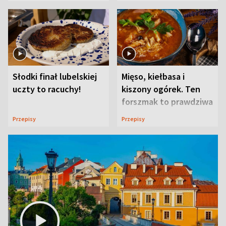
Słodki finał lubelskiej
Mięso, kiełbasa i
uczty to racuchy!
kiszony ogórek. Ten
forszmak to prawdziwa
uczta
Przepisy
Przepisy