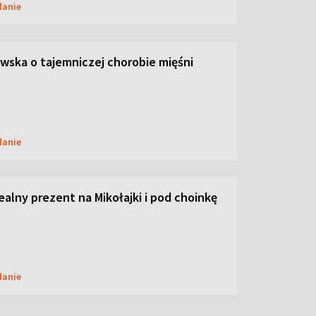
danie
ska o tajemniczej chorobie mięśni
danie
dealny prezent na Mikołajki i pod choinkę
danie