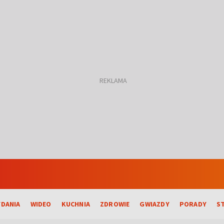
DANIA
WIDEO
KUCHNIA
ZDROWIE
GWIAZDY
PORADY
S