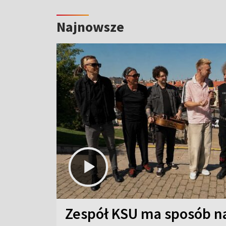
Najnowsze
Zespół KSU ma sposób n