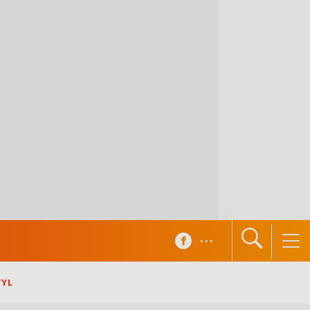
...
TYL