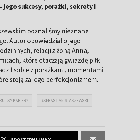
 jego sukcesy, porażki, sekrety i
szewskim poznaliśmy nieznane
o. Autor opowiedział o jego
dzinnych, relacji z żoną Anną,
mitach, które otaczają gwiazdę piłki
radził sobie z porażkami, momentami
tóre stoją za jego perfekcjonizmem.
KULISY KARIERY
#SEBASTIAN STASZEWSKI
UDOSTĘPNIJ NA X