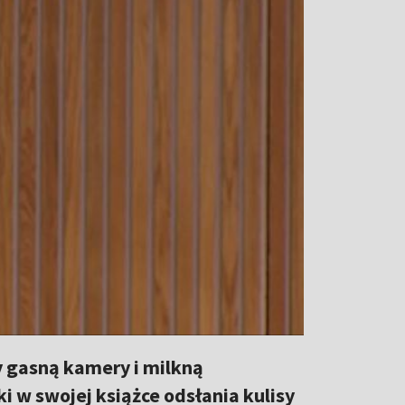
 gasną kamery i milkną
 w swojej książce odsłania kulisy