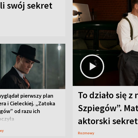
i swój sekret
To działo się z
wyglądał pierwszy plan
ra i Cieleckiej. „Zatoka
Szpiegów”. Mat
gów” od razu ich
aktorski sekret
oczyła
wy
Rozmowy