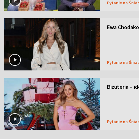
Pytanie na Śnia
Ewa Chodakow
Pytanie na Śnia
Biżuteria – i
Pytanie na Śnia