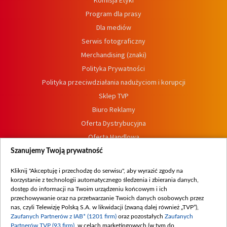
Komisja Etyki
Program dla prasy
Dla mediów
Serwis fotograficzny
Merchandising (znaki)
Polityka Prywatności
Polityka przeciwdziałania nadużyciom i korupcji
Sklep TVP
Biuro Reklamy
Oferta Dystrybucyjna
Oferta Handlowa
Dostępność
Szanujemy Twoją prywatność
Moje zgody
Kliknij "Akceptuję i przechodzę do serwisu", aby wyrazić zgody na
Procedura zgłoszeń wewnętrznych
korzystanie z technologii automatycznego śledzenia i zbierania danych,
dostęp do informacji na Twoim urządzeniu końcowym i ich
przechowywanie oraz na przetwarzanie Twoich danych osobowych przez
nas, czyli Telewizję Polską S.A. w likwidacji (zwaną dalej również „TVP”),
Zaufanych Partnerów z IAB* (1201 firm)
oraz pozostałych
Zaufanych
Partnerów TVP (93 firm)
, w celach marketingowych (w tym do