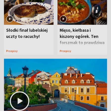
Słodki finał lubelskiej
Mięso, kiełbasa i
uczty to racuchy!
kiszony ogórek. Ten
forszmak to prawdziwa
uczta
Przepisy
Przepisy