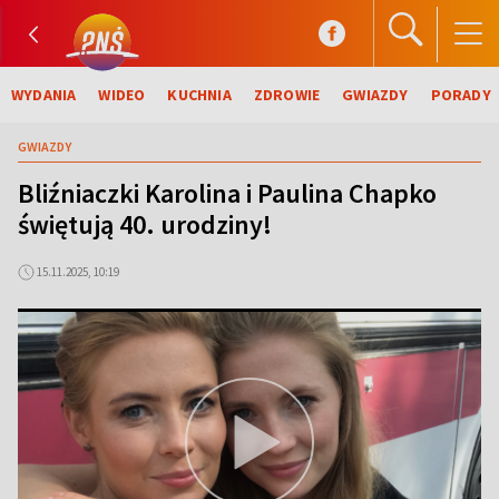
WYDANIA
WIDEO
KUCHNIA
ZDROWIE
GWIAZDY
PORADY
GWIAZDY
Bliźniaczki Karolina i Paulina Chapko
świętują 40. urodziny!
15.11.2025, 10:19