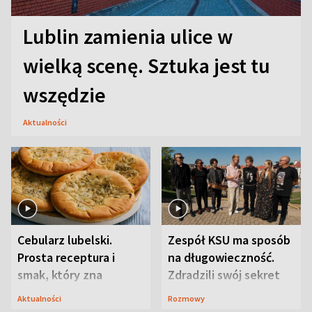
Lublin zamienia ulice w
wielką scenę. Sztuka jest tu
wszędzie
Aktualności
Cebularz lubelski.
Zespół KSU ma sposób
Prosta receptura i
na długowieczność.
smak, który zna
Zdradzili swój sekret
Lubelszczyzna
Aktualności
Rozmowy