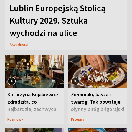
Lublin Europejską Stolicą
Kultury 2029. Sztuka
wychodzi na ulice
Aktualności
Katarzyna Bujakiewicz
Ziemniaki, kasza i
zdradziła, co
twaróg. Tak powstaje
najbardziej zachwyca
słynny piróg biłgorajski
ją w Lublinie
Rozmowy
Przepisy