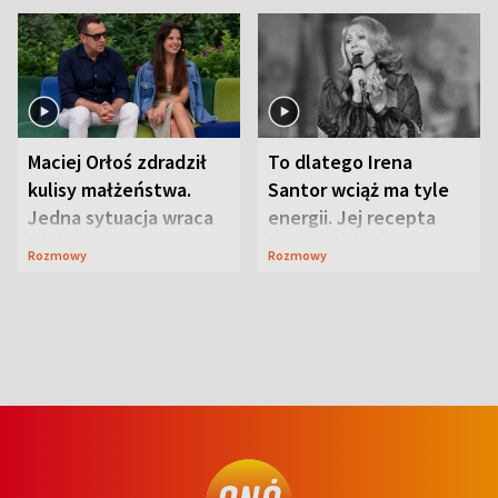
Maciej Orłoś zdradził
To dlatego Irena
kulisy małżeństwa.
Santor wciąż ma tyle
Jedna sytuacja wraca
energii. Jej recepta
jak bumerang
jest zaskakująco
Rozmowy
Rozmowy
prosta