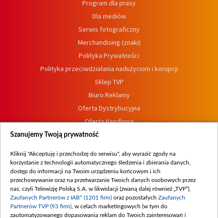
Program dla prasy
Dla mediów
Serwis fotograficzny
Merchandising (znaki)
Polityka Prywatności
Polityka przeciwdziałania nadużyciom i korupcji
Sklep TVP
Biuro Reklamy
Oferta Dystrybucyjna
Oferta Handlowa
Dostępność
Szanujemy Twoją prywatność
Moje zgody
Kliknij "Akceptuję i przechodzę do serwisu", aby wyrazić zgody na
Procedura zgłoszeń wewnętrznych
korzystanie z technologii automatycznego śledzenia i zbierania danych,
dostęp do informacji na Twoim urządzeniu końcowym i ich
przechowywanie oraz na przetwarzanie Twoich danych osobowych przez
nas, czyli Telewizję Polską S.A. w likwidacji (zwaną dalej również „TVP”),
Zaufanych Partnerów z IAB* (1201 firm)
oraz pozostałych
Zaufanych
Partnerów TVP (93 firm)
, w celach marketingowych (w tym do
zautomatyzowanego dopasowania reklam do Twoich zainteresowań i