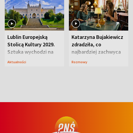
Lublin Europejską
Katarzyna Bujakiewicz
Stolicą Kultury 2029.
zdradziła, co
Sztuka wychodzi na
najbardziej zachwyca
ulice
ją w Lublinie
Aktualności
Rozmowy