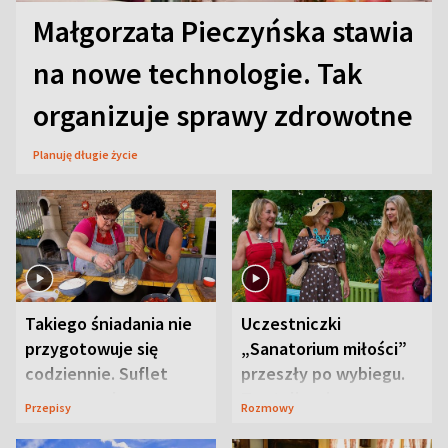
Małgorzata Pieczyńska stawia
na nowe technologie. Tak
organizuje sprawy zdrowotne
Planuję długie życie
Takiego śniadania nie
Uczestniczki
przygotowuje się
„Sanatorium miłości”
codziennie. Suflet
przeszły po wybiegu.
serowy zachwyca
Te stylizacje
Przepisy
Rozmowy
smakiem
przyciągały wzrok