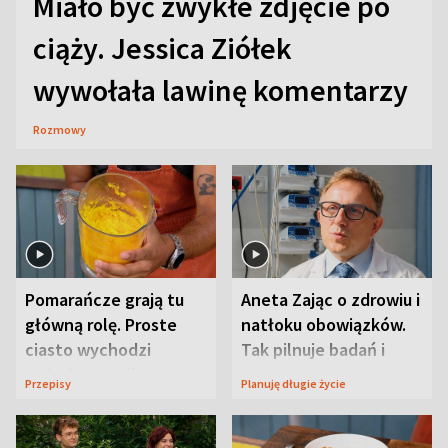
Miało być zwykłe zdjęcie po
ciąży. Jessica Ziółek
wywołała lawinę komentarzy
Rozmowy
Pomarańcze grają tu
Aneta Zając o zdrowiu i
główną rolę. Proste
natłoku obowiązków.
ciasto wychodzi
Tak pilnuje badań i
wyjątkowo wilgotne
wizyt
Przepisy
Planuję długie życie