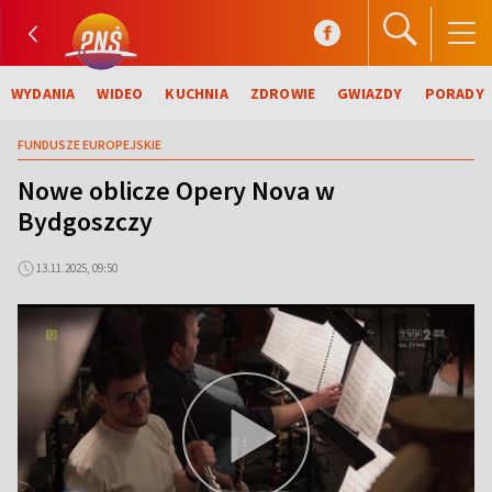
WYDANIA
WIDEO
KUCHNIA
ZDROWIE
GWIAZDY
PORADY
FUNDUSZE EUROPEJSKIE
Nowe oblicze Opery Nova w
Bydgoszczy
13.11.2025, 09:50