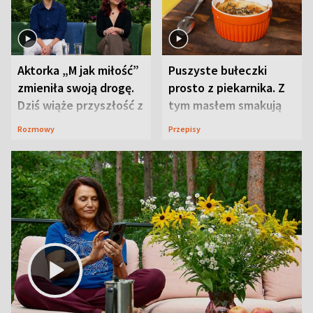
Aktorka „M jak miłość”
Puszyste bułeczki
zmieniła swoją drogę.
prosto z piekarnika. Z
Dziś wiąże przyszłość z
tym masłem smakują
neurobiologią
jeszcze lepiej
Rozmowy
Przepisy