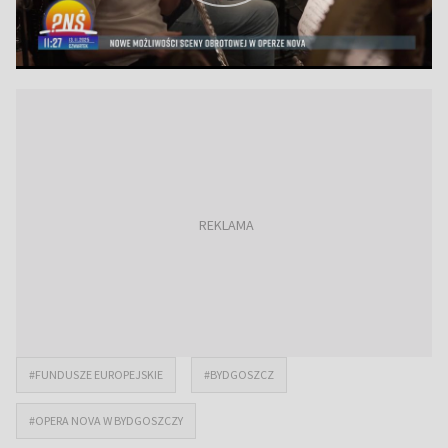
#FUNDUSZE EUROPEJSKIE
#BYDGOSZCZ
#OPERA NOVA W BYDGOSZCZY