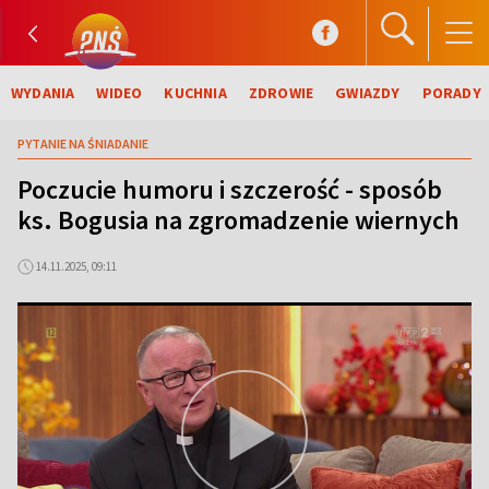
WYDANIA
WIDEO
KUCHNIA
ZDROWIE
GWIAZDY
PORADY
PYTANIE NA ŚNIADANIE
Poczucie humoru i szczerość - sposób
ks. Bogusia na zgromadzenie wiernych
14.11.2025, 09:11