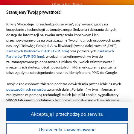
Oferta Handlowa
Dostępność
Szanujemy Twoją prywatność
Moje zgody
Kliknij "Akceptuję i przechodzę do serwisu", aby wyrazić zgody na
Procedura zgłoszeń wewnętrznych
korzystanie z technologii automatycznego śledzenia i zbierania danych,
dostęp do informacji na Twoim urządzeniu końcowym i ich
przechowywanie oraz na przetwarzanie Twoich danych osobowych przez
nas, czyli Telewizję Polską S.A. w likwidacji (zwaną dalej również „TVP”),
Zaufanych Partnerów z IAB* (1201 firm)
oraz pozostałych
Zaufanych
Partnerów TVP (93 firm)
, w celach marketingowych (w tym do
zautomatyzowanego dopasowania reklam do Twoich zainteresowań i
mierzenia ich skuteczności) i pozostałych, które wskazujemy poniżej, a
także zgody na udostępnianie przez nas identyfikatora PPID do Google.
Twoje dane osobowe zbierane podczas odwiedzania przez Ciebie naszych
poszczególnych serwisów
zwanych dalej „Portalem”, w tym informacje
zapisywane za pomocą technologii takich jak: pliki cookie, sygnalizatory
WWW lub innych podobnych technologii umożliwiających świadczenie
dopasowanych i bezpiecznych usług, personalizację treści oraz reklam,
udostępnianie funkcji mediów społecznościowych oraz analizowanie ruchu
Akceptuję i przechodzę do serwisu
w Internecie.
Twoje dane osobowe zbierane podczas odwiedzania przez Ciebie
Ustawienia zaawansowane
poszczególnych serwisów
na Portalu, takie jak adresy IP, identyfikatory