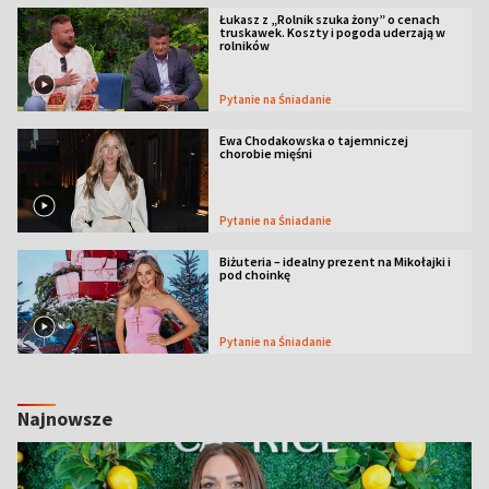
Łukasz z „Rolnik szuka żony” o cenach
truskawek. Koszty i pogoda uderzają w
rolników
Pytanie na Śniadanie
Ewa Chodakowska o tajemniczej
chorobie mięśni
Pytanie na Śniadanie
Biżuteria – idealny prezent na Mikołajki i
pod choinkę
Pytanie na Śniadanie
Najnowsze