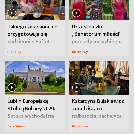
Takiego śniadania nie
Uczestniczki
przygotowuje się
„Sanatorium miłości”
codziennie. Suflet
przeszły po wybiegu.
serowy zachwyca
Te stylizacje
Przepisy
Rozmowy
smakiem
przyciągały wzrok
Lublin Europejską
Katarzyna Bujakiewicz
Stolicą Kultury 2029.
zdradziła, co
Sztuka wychodzi na
najbardziej zachwyca
ulice
ją w Lublinie
Aktualności
Rozmowy