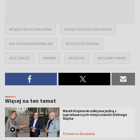
#KSIĄDZ BOGUŚ WYJAŚNIA
#KSIĄDZ BOGUŚ ODPOWIADA
#KS. BOGUSŁAW KOWALSKI
#POCZUCIE HUMORU
#SZCZEROŚĆ
#WIERNI
#KOŚCIÓŁ
#DYLEMATY WIARY
Więcej na ten temat
Marek Krajewski odkrywa jedną z
najciekawszych miejscowości Dolnego
Śląska
Pytanie na Śniadanie