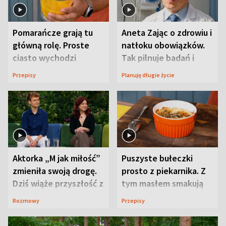
Pomarańcze grają tu
Aneta Zając o zdrowiu i
główną rolę. Proste
natłoku obowiązków.
ciasto wychodzi
Tak pilnuje badań i
wyjątkowo wilgotne
wizyt
Przepisy
Planuję długie życie
Aktorka „M jak miłość”
Puszyste bułeczki
zmieniła swoją drogę.
prosto z piekarnika. Z
Dziś wiąże przyszłość z
tym masłem smakują
neurobiologią
jeszcze lepiej
Rozmowy
Przepisy