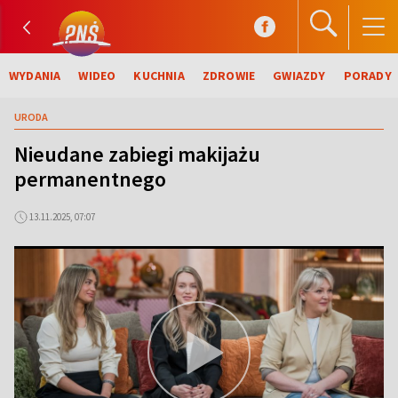
WYDANIA
WIDEO
KUCHNIA
ZDROWIE
GWIAZDY
PORADY
URODA
Nieudane zabiegi makijażu
permanentnego
13.11.2025, 07:07