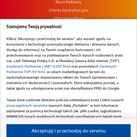
Biuro Reklamy
Oferta Dystrybucyjna
Oferta Handlowa
Dostępność
Szanujemy Twoją prywatność
Moje zgody
Kliknij "Akceptuję i przechodzę do serwisu", aby wyrazić zgody na
Procedura zgłoszeń wewnętrznych
korzystanie z technologii automatycznego śledzenia i zbierania danych,
dostęp do informacji na Twoim urządzeniu końcowym i ich
przechowywanie oraz na przetwarzanie Twoich danych osobowych przez
nas, czyli Telewizję Polską S.A. w likwidacji (zwaną dalej również „TVP”),
Zaufanych Partnerów z IAB* (1201 firm)
oraz pozostałych
Zaufanych
Partnerów TVP (93 firm)
, w celach marketingowych (w tym do
zautomatyzowanego dopasowania reklam do Twoich zainteresowań i
mierzenia ich skuteczności) i pozostałych, które wskazujemy poniżej, a
także zgody na udostępnianie przez nas identyfikatora PPID do Google.
Twoje dane osobowe zbierane podczas odwiedzania przez Ciebie naszych
poszczególnych serwisów
zwanych dalej „Portalem”, w tym informacje
zapisywane za pomocą technologii takich jak: pliki cookie, sygnalizatory
WWW lub innych podobnych technologii umożliwiających świadczenie
dopasowanych i bezpiecznych usług, personalizację treści oraz reklam,
udostępnianie funkcji mediów społecznościowych oraz analizowanie ruchu
Akceptuję i przechodzę do serwisu
w Internecie.