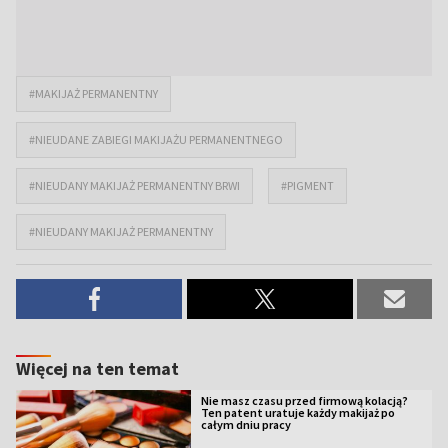
#MAKIJAŻ PERMANENTNY
#NIEUDANE ZABIEGI MAKIJAŻU PERMANENTNEGO
#NIEUDANY MAKIJAŻ PERMANENTNY BRWI
#PIGMENT
#NIEUDANY MAKIJAŻ PERMANENTNY
Więcej na ten temat
Nie masz czasu przed firmową kolacją?
Ten patent uratuje każdy makijaż po
całym dniu pracy