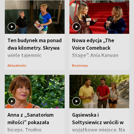
Ten budynek ma ponad
Nowa edycja „The
dwa kilometry. Skrywa
Voice Comeback
wiele tajemnic
Stage”. Ania Karwan
zapowiada
Aktualności
Rozmowy
niespodzianki
Anna z „Sanatorium
Gąsiewska i
miłości” pokazała
Sołtysiewicz wrócili w
biceps. Trudno
wyjątkowe miejsce. Na