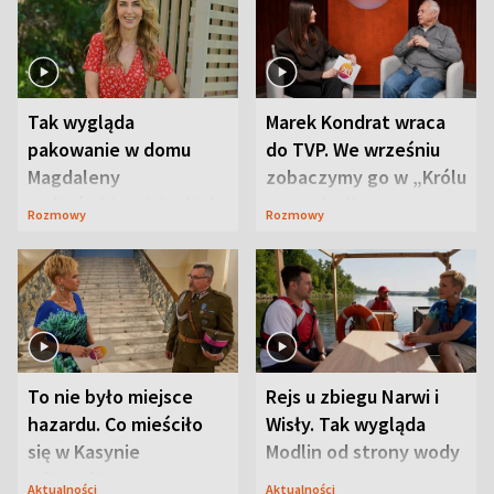
Tak wygląda
Marek Kondrat wraca
pakowanie w domu
do TVP. We wrześniu
Magdaleny
zobaczymy go w „Królu
Waligórskiej-Lisieckiej.
Maciusiu I”
Rozmowy
Rozmowy
Mąż nie odpuszcza
To nie było miejsce
Rejs u zbiegu Narwi i
hazardu. Co mieściło
Wisły. Tak wygląda
się w Kasynie
Modlin od strony wody
Oficerskim?
Aktualności
Aktualności