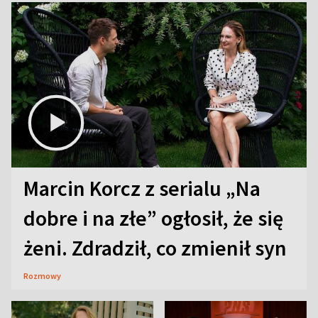
Marcin Korcz z serialu „Na
dobre i na złe” ogłosił, że się
żeni. Zdradził, co zmienił syn
Rozmowy