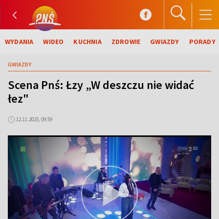
WYDANIA
WIDEO
KUCHNIA
ZDROWIE
GWIAZDY
PORADY
GWIAZDY
Scena Pnś: Łzy „W deszczu nie widać
łez"
12.11.2025, 09:59