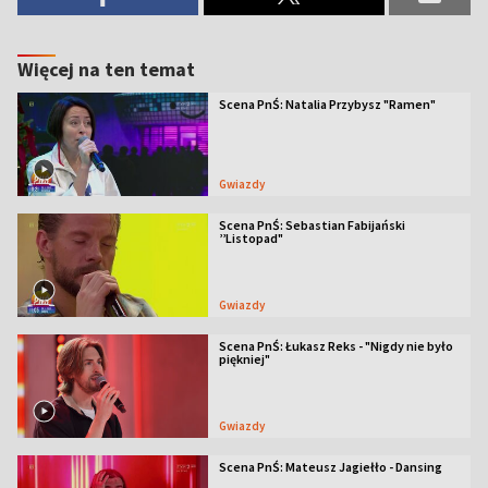
Więcej na ten temat
Scena PnŚ: Natalia Przybysz "Ramen"
Gwiazdy
Scena PnŚ: Sebastian Fabijański
’’Listopad"
Gwiazdy
Scena PnŚ: Łukasz Reks - "Nigdy nie było
piękniej"
Gwiazdy
Scena PnŚ: Mateusz Jagiełło - Dansing