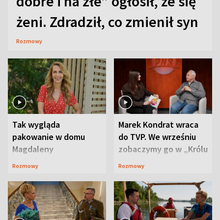
dobre i na złe” ogłosił, że się
żeni. Zdradził, co zmienił syn
Rozmowy
Tak wygląda
Marek Kondrat wraca
pakowanie w domu
do TVP. We wrześniu
Magdaleny
zobaczymy go w „Królu
Waligórskiej-Lisieckiej.
Maciusiu I”
Rozmowy
Rozmowy
Mąż nie odpuszcza