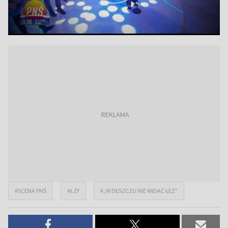
#SCENA PNŚ
#ŁZY
#„W DESZCZU NIE WIDAĆ ŁEZ"