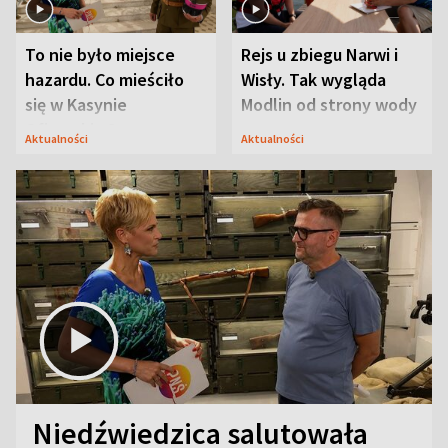
To nie było miejsce
Rejs u zbiegu Narwi i
hazardu. Co mieściło
Wisły. Tak wygląda
się w Kasynie
Modlin od strony wody
Oficerskim?
Aktualności
Aktualności
Niedźwiedzica salutowała