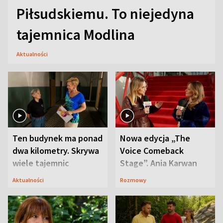
Piłsudskiemu. To niejedyna
tajemnica Modlina
Aktualności
Ten budynek ma ponad
Nowa edycja „The
dwa kilometry. Skrywa
Voice Comeback
wiele tajemnic
Stage”. Ania Karwan
zapowiada
Aktualności
Rozmowy
niespodzianki