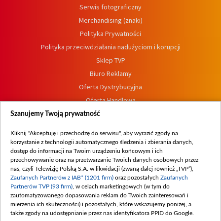
Serwis fotograficzny
Merchandising (znaki)
Polityka Prywatności
Polityka przeciwdziałania nadużyciom i korupcji
Sklep TVP
Biuro Reklamy
Oferta Dystrybucyjna
Oferta Handlowa
Dostępność
Szanujemy Twoją prywatność
Moje zgody
Kliknij "Akceptuję i przechodzę do serwisu", aby wyrazić zgody na
Procedura zgłoszeń wewnętrznych
korzystanie z technologii automatycznego śledzenia i zbierania danych,
dostęp do informacji na Twoim urządzeniu końcowym i ich
przechowywanie oraz na przetwarzanie Twoich danych osobowych przez
nas, czyli Telewizję Polską S.A. w likwidacji (zwaną dalej również „TVP”),
Zaufanych Partnerów z IAB* (1201 firm)
oraz pozostałych
Zaufanych
Partnerów TVP (93 firm)
, w celach marketingowych (w tym do
zautomatyzowanego dopasowania reklam do Twoich zainteresowań i
mierzenia ich skuteczności) i pozostałych, które wskazujemy poniżej, a
także zgody na udostępnianie przez nas identyfikatora PPID do Google.