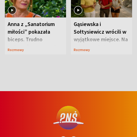
Anna z „Sanatorium
Gąsiewska i
miłości” pokazała
Sołtysiewicz wrócili w
biceps. Trudno
wyjątkowe miejsce. Na
uwierzyć, co przeszła
szlaku czekał
Rozmowy
Rozmowy
wcześniej
niedźwiedź